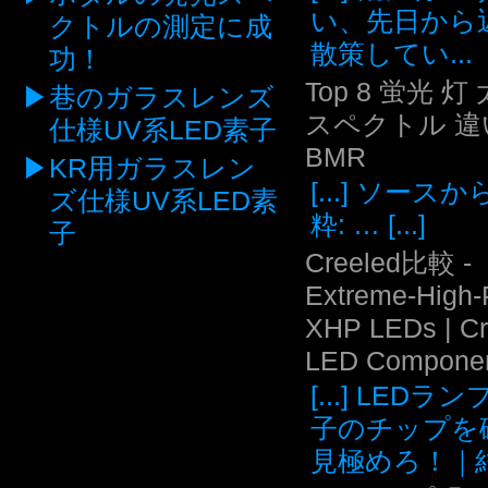
い、先日から
クトルの測定に成
散策してい...
功！
Top 8 蛍光 灯
巷のガラスレンズ
スペクトル 違い
仕様UV系LED素子
BMR
KR用ガラスレン
[...] ソース
ズ仕様UV系LED素
粋: … [...]
子
Creeled比較 -
Extreme-High
XHP LEDs | C
LED Compone
[...] LEDラ
子のチップを
見極めろ！｜結.