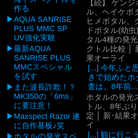
【続】 ゲンジ
作る
ル、ヘイケボ
AQUA SANRISE
ヒメボタル、
PLUS MMC SP
ドボタル(幼虫
UV強化実験
タル4種の発
最新AQUA
クトル比較 │ 
SANRISE PLUS
果オーライ
MMCスペシャル
[...] 今年ふ
を試す
きで始めたホ
査は、8年前...
また波長詐欺！？
MK350の「6ms」
ホタルの発光
に要注意！
トル、8年ぶ
定 │ 新･結果
Maxspect Razor 遂
イ
に自作基板♪笑
[...] 観に行
ホタルの発光スペ