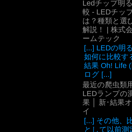
Ledチップ明
較 - LEDチッ
は？種類と選
解説！ | 株式
ームテック
[...] LEDの
如何に比較す
結果 Oh! Life
ログ [...]
最近の爬虫類用
LEDランプの
果 │ 新･結果
イ
[...] その他
として以前測