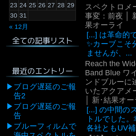
23
24
25
26
27
28
29
スペクトロメ
事変：前夜 │ 
30
31
果オーライ
« 12月
[...] は革命
全ての記事リスト
✨カーブこそ
ませんが、...
Reach the Wid
最近のエントリー
Band Blue 
ンドブルーに
ブログ遅延のご報
いたアクアメ
告2
│ 新･結果オ
ブログ遅延のご報
[...] の中間
告
トルでした。
ブルーフィルムで
各社ともUV補.
海中スペクトルを