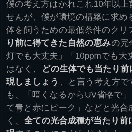
僕の考え方はかれこれ10年以
せんが、僕が環境の構築に求め
体を飼うための最低条件のクリ
り前に得てきた自然の恵み
の完
灯でも大丈夫」「10ppmでも
はなく、
どの生体でも当たり前
現しましょう
、と言う考え方で
も、「暗くなるからUV省略で
て青と赤にピーク」などと光合
く、
全ての光合成種が当たり前