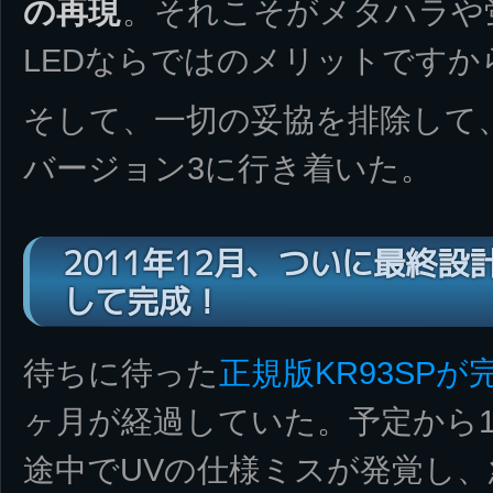
の再現
。それこそがメタハラや
LEDならではのメリットですか
そして、一切の妥協を排除して
バージョン3に行き着いた。
2011年12月、ついに最終
して完成！
待ちに待った
正規版KR93SPが
ヶ月が経過していた。予定から
途中でUVの仕様ミスが発覚し