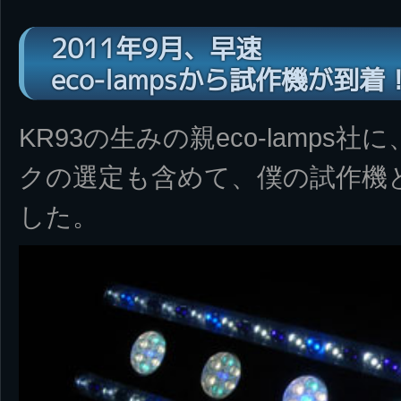
2011年9月、早速
eco-lampsから試作機が到着
KR93の生みの親eco-lamps
クの選定も含めて、僕の試作機
した。