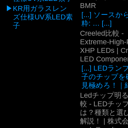
BMR
KR用ガラスレン
[...] ソース
ズ仕様UV系LED素
粋: … [...]
子
Creeled比較 -
Extreme-High
XHP LEDs | C
LED Compone
[...] LEDラ
子のチップを
見極めろ！｜結.
Ledチップ明
較 - LEDチッ
は？種類と選
解説！ | 株式