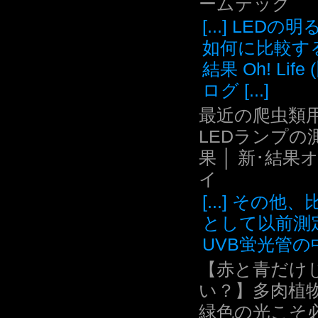
ームテック
[...] LEDの
如何に比較す
結果 Oh! Life
ログ [...]
最近の爬虫類用
LEDランプの
果 │ 新･結果
イ
[...] その他
として以前測
UVB蛍光管の中.
【赤と青だけ
い？】多肉植
緑色の光こそ