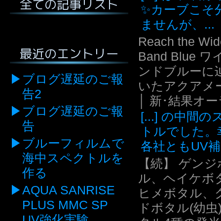
全ての記事リスト
✨カーブこそ
ませんが、...
Reach the Wid
最近のエントリー
Band Blue 
ンドブルーに
ブログ遅延のご報
いたアクアメ
告2
│ 新･結果オ
ブログ遅延のご報
[...] の中間
告
トルでした。
ブルーフィルムで
各社ともUV補.
海中スペクトルを
【続】 ゲンジ
作る
ル、ヘイケボ
AQUA SANRISE
ヒメボタル、
PLUS MMC SP
ドボタル(幼虫
UV強化実験