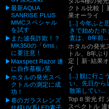
タル4種の発
最新AQUA
クトル比較 │ 
SANRISE PLUS
果オーライ
MMCスペシャル
[...] 今年ふ
を試す
きで始めたホ
査は、8年前...
また波長詐欺！？
MK350の「6ms」
ホタルの発光
に要注意！
トル、8年ぶ
定 │ 新･結果
Maxspect Razor 遂
イ
に自作基板♪笑
[...] 観に行
ホタルの発光スペ
い、先日から
クトルの測定に成
散策してい...
功！
Top 8 蛍光 灯
巷のガラスレンズ
スペクトル 違い
仕様UV系LED素子