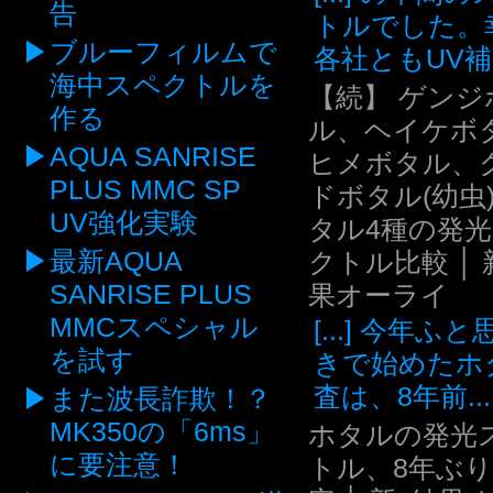
告
トルでした。
ブルーフィルムで
各社ともUV補.
海中スペクトルを
【続】 ゲンジ
作る
ル、ヘイケボ
AQUA SANRISE
ヒメボタル、
PLUS MMC SP
ドボタル(幼虫
UV強化実験
タル4種の発
最新AQUA
クトル比較 │ 
SANRISE PLUS
果オーライ
MMCスペシャル
[...] 今年ふ
を試す
きで始めたホ
査は、8年前...
また波長詐欺！？
MK350の「6ms」
ホタルの発光
に要注意！
トル、8年ぶ