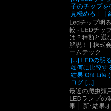
子のチップを
見極めろ！｜結.
Ledチップ明
較 - LEDチッ
は？種類と選
解説！ | 株式
ームテック
[...] LEDの
如何に比較す
結果 Oh! Life
ログ [...]
最近の爬虫類用
LEDランプの
果 │ 新･結果