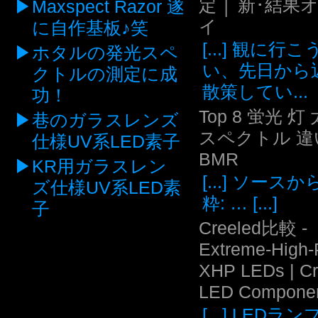
定 │ 新･結果
Maxspect Razor 遂
イ
に自作基板♪笑
[...] 観に行
ホタルの発光スペ
い、先日から
クトルの測定に成
散策してい...
功！
Top 8 蛍光 灯
巷のガラスレンズ
スペクトル 違い
仕様UV系LED素子
BMR
KR用ガラスレン
[...] ソース
ズ仕様UV系LED素
粋: … [...]
子
Creeled比較 -
Extreme-High
XHP LEDs | C
LED Compone
[...] LEDラ