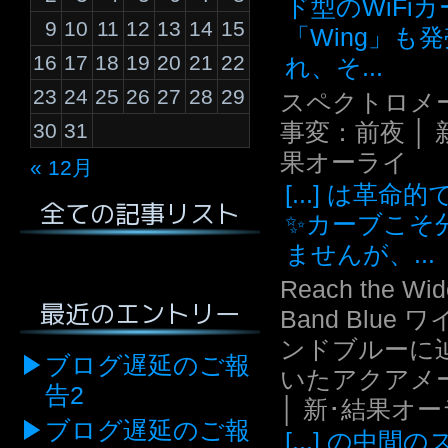
ド型のWiFi
9
10
11
12
13
14
15
「Wing」も
16
17
18
19
20
21
22
れ、そ...
23
24
25
26
27
28
29
スペクトロメ
事変：前夜 │ 
30
31
果オーライ
« 12月
[...] は革命
全ての記事リスト
✨カーブこそ
ませんが、...
Reach the Wid
最近のエントリー
Band Blue 
ンドブルーに
ブログ遅延のご報
いたアクアメ
告2
│ 新･結果オ
ブログ遅延のご報
[...] の中間