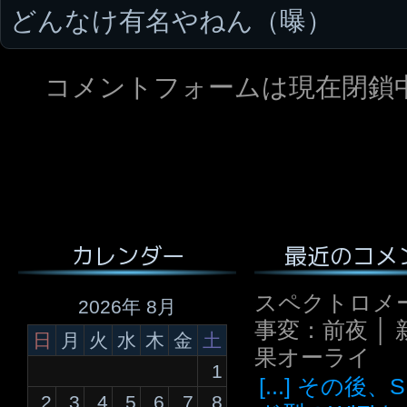
どんなけ有名やねん（曝）
コメントフォームは現在閉鎖
最近のコメ
カレンダー
スペクトロメ
2026年 8月
事変：前夜 │ 
日
月
火
水
木
金
土
果オーライ
1
[...] その後
2
3
4
5
6
7
8