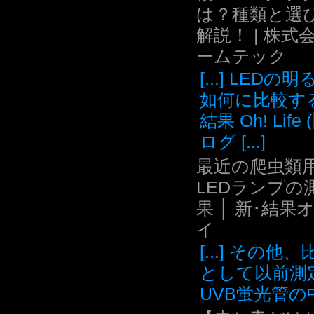
は？種類と選
解説！ | 株式
ームテック
[...] LEDの
如何に比較す
結果 Oh! Life
ログ [...]
最近の爬虫類用
LEDランプの
果 │ 新･結果
イ
[...] その他
として以前測
UVB蛍光管の中.