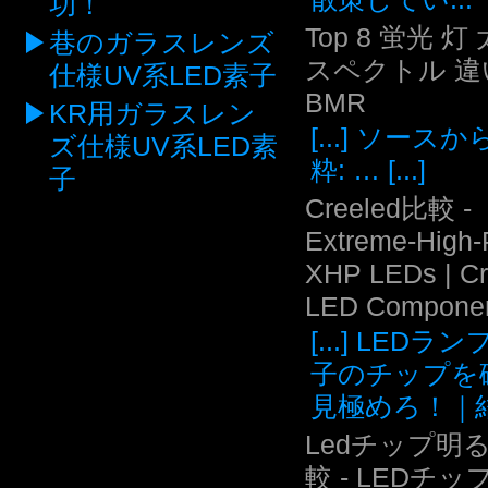
功！
Top 8 蛍光 灯
巷のガラスレンズ
スペクトル 違い
仕様UV系LED素子
BMR
KR用ガラスレン
[...] ソース
ズ仕様UV系LED素
粋: … [...]
子
Creeled比較 -
Extreme-High
XHP LEDs | C
LED Compone
[...] LEDラ
子のチップを
見極めろ！｜結.
Ledチップ明
較 - LEDチッ