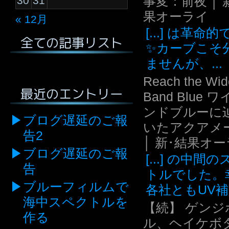
事変：前夜 │ 
30
31
果オーライ
« 12月
[...] は革命
全ての記事リスト
✨カーブこそ
ませんが、...
Reach the Wid
最近のエントリー
Band Blue 
ンドブルーに
ブログ遅延のご報
いたアクアメ
告2
│ 新･結果オ
ブログ遅延のご報
[...] の中間
告
トルでした。
ブルーフィルムで
各社ともUV補.
海中スペクトルを
【続】 ゲンジ
作る
ル、ヘイケボ