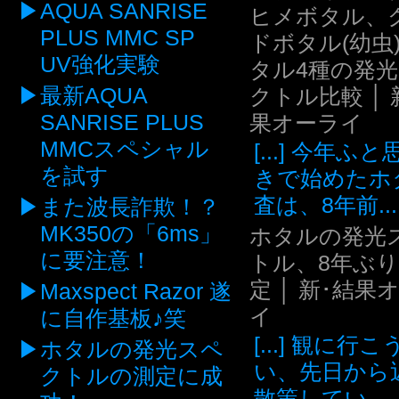
AQUA SANRISE
ヒメボタル、
PLUS MMC SP
ドボタル(幼虫
UV強化実験
タル4種の発
最新AQUA
クトル比較 │ 
SANRISE PLUS
果オーライ
MMCスペシャル
[...] 今年ふ
を試す
きで始めたホ
査は、8年前...
また波長詐欺！？
MK350の「6ms」
ホタルの発光
に要注意！
トル、8年ぶ
定 │ 新･結果
Maxspect Razor 遂
イ
に自作基板♪笑
[...] 観に行
ホタルの発光スペ
い、先日から
クトルの測定に成
散策してい...