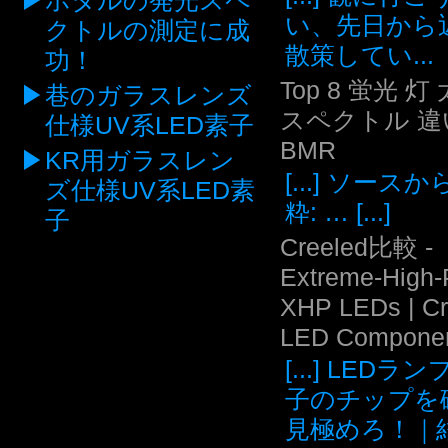
ホタルの発光スペ
い、先日から
クトルの測定に成
散策してい...
功！
Top 8 蛍光 灯
巷のガラスレンズ
スペクトル 違い
仕様UV系LED素子
BMR
KR用ガラスレン
[...] ソース
ズ仕様UV系LED素
粋: … [...]
子
Creeled比較 -
Extreme-High
XHP LEDs | C
LED Compone
[...] LEDラ
子のチップを
見極めろ！｜結.