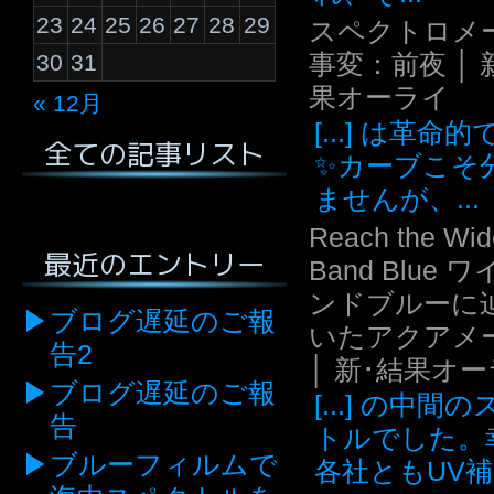
23
24
25
26
27
28
29
スペクトロメ
事変：前夜 │ 
30
31
果オーライ
« 12月
[...] は革命
全ての記事リスト
✨カーブこそ
ませんが、...
Reach the Wid
最近のエントリー
Band Blue 
ンドブルーに
ブログ遅延のご報
いたアクアメ
告2
│ 新･結果オ
ブログ遅延のご報
[...] の中間
告
トルでした。
ブルーフィルムで
各社ともUV補.