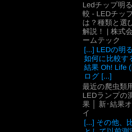
Ledチップ明
較 - LEDチッ
は？種類と選
解説！ | 株式
ームテック
[...] LEDの
如何に比較す
結果 Oh! Life
ログ [...]
最近の爬虫類用
LEDランプの
果 │ 新･結果
イ
[...] その他
として以前測