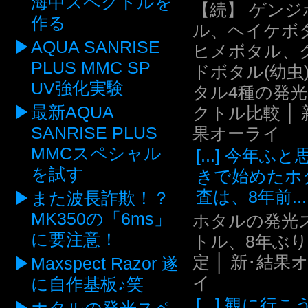
海中スペクトルを
【続】 ゲンジ
作る
ル、ヘイケボ
AQUA SANRISE
ヒメボタル、
PLUS MMC SP
ドボタル(幼虫
UV強化実験
タル4種の発
最新AQUA
クトル比較 │ 
SANRISE PLUS
果オーライ
MMCスペシャル
[...] 今年ふ
を試す
きで始めたホ
査は、8年前...
また波長詐欺！？
MK350の「6ms」
ホタルの発光
に要注意！
トル、8年ぶ
定 │ 新･結果
Maxspect Razor 遂
イ
に自作基板♪笑
[...] 観に行