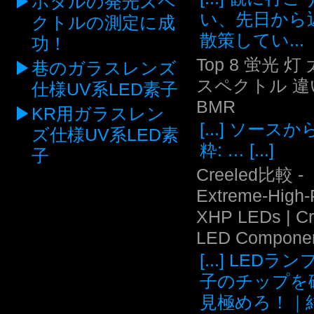
ホタルの発光スペ
い、先日から
クトルの測定に成
散策してい...
功！
Top 8 蛍光 灯
巷のガラスレンズ
スペクトル 違い
仕様UV系LED素子
BMR
KR用ガラスレン
[...] ソース
ズ仕様UV系LED素
粋: … [...]
子
Creeled比較 -
Extreme-High
XHP LEDs | C
LED Compone
[...] LEDラ
子のチップを
見極めろ！｜結.