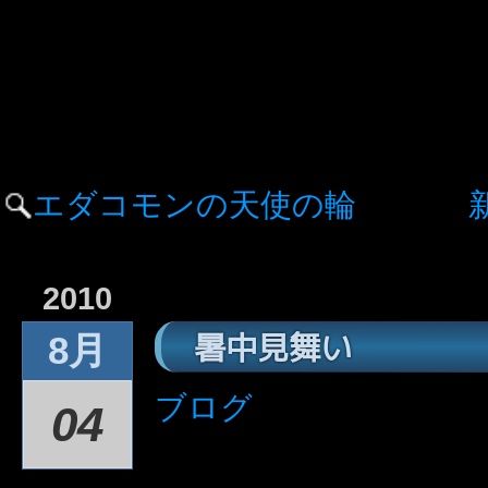
エダコモンの天使の輪
2010
暑中見舞い
8月
ブログ
04