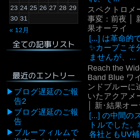
23
24
25
26
27
28
29
スペクトロメ
事変：前夜 │ 
30
31
果オーライ
« 12月
[...] は革命
全ての記事リスト
✨カーブこそ
ませんが、...
Reach the Wid
最近のエントリー
Band Blue 
ンドブルーに
ブログ遅延のご報
いたアクアメ
告2
│ 新･結果オ
ブログ遅延のご報
[...] の中間
告
トルでした。
ブルーフィルムで
各社ともUV補.