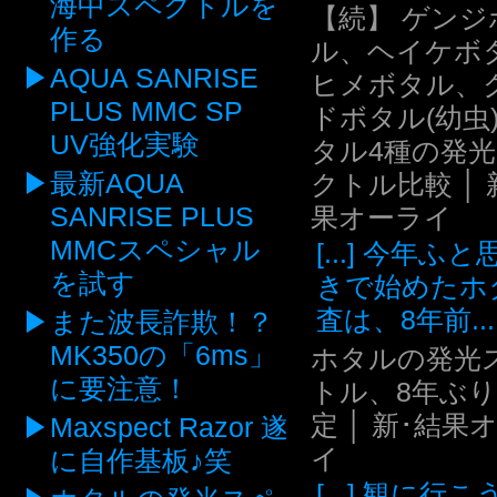
海中スペクトルを
【続】 ゲンジ
作る
ル、ヘイケボ
AQUA SANRISE
ヒメボタル、
PLUS MMC SP
ドボタル(幼虫
UV強化実験
タル4種の発
最新AQUA
クトル比較 │ 
SANRISE PLUS
果オーライ
MMCスペシャル
[...] 今年ふ
を試す
きで始めたホ
査は、8年前...
また波長詐欺！？
MK350の「6ms」
ホタルの発光
に要注意！
トル、8年ぶ
定 │ 新･結果
Maxspect Razor 遂
イ
に自作基板♪笑
[...] 観に行