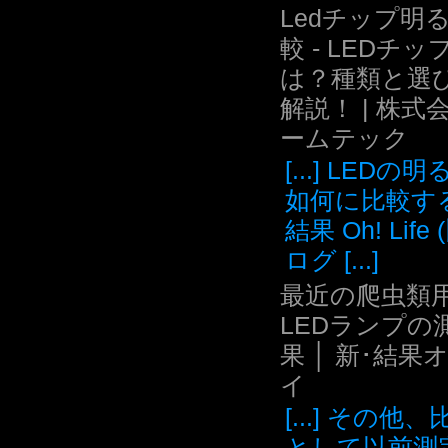
Ledチップ明
較 - LEDチッ
は？種類と選
解説！ | 株式
ームテック
[...] LEDの
如何に比較す
結果 Oh! Life
ログ [...]
最近の爬虫類用
LEDランプの
果 │ 新･結果
イ
[...] その他
として以前測