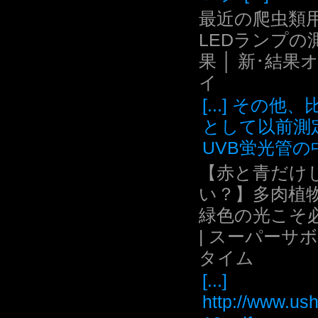
最近の爬虫類用
LEDランプの
果 │ 新･結果
イ
[...] その他
として以前測
UVB蛍光管の中.
【赤と青だけ
い？】多肉植
緑色の光こそ
| スーパーサ
タイム
[...]
http://www.ush