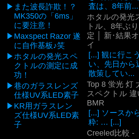
査は、8年前...
また波長詐欺！？
MK350の「6ms」
ホタルの発光
に要注意！
トル、8年ぶ
定 │ 新･結果
Maxspect Razor 遂
イ
に自作基板♪笑
[...] 観に行
ホタルの発光スペ
い、先日から
クトルの測定に成
散策してい...
功！
Top 8 蛍光 灯
巷のガラスレンズ
スペクトル 違い
仕様UV系LED素子
BMR
KR用ガラスレン
[...] ソース
ズ仕様UV系LED素
粋: … [...]
子
Creeled比較 -