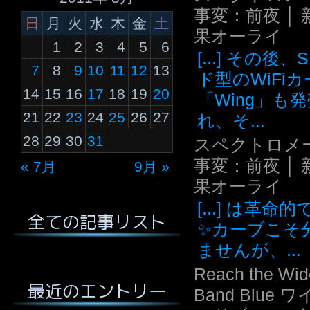
事変：前夜 │ 
日
月
火
水
木
金
土
果オーライ
1
2
3
4
5
6
[...] その後
7
8
9
10
11
12
13
ド型のWiFi
14
15
16
17
18
19
20
「Wing」も
21
22
23
24
25
26
27
れ、そ...
28
29
30
31
スペクトロメ
事変：前夜 │ 
« 7月
9月 »
果オーライ
[...] は革命
全ての記事リスト
✨カーブこそ
ませんが、...
Reach the Wid
最近のエントリー
Band Blue 