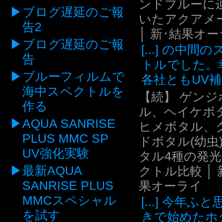
ンドブルーに
ブログ遅延のご報
いたアクアメ
告2
│ 新･結果オ
ブログ遅延のご報
[...] の中間
告
トルでした。
ブルーフィルムで
各社ともUV補.
海中スペクトルを
【続】 ゲンジ
作る
ル、ヘイケボ
AQUA SANRISE
ヒメボタル、
PLUS MMC SP
ドボタル(幼虫
UV強化実験
タル4種の発
最新AQUA
クトル比較 │ 
SANRISE PLUS
果オーライ
MMCスペシャル
[...] 今年ふ
を試す
きで始めたホ