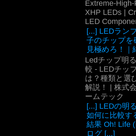
Extreme-High
XHP LEDs | C
LED Compone
[...] LEDラ
子のチップを
見極めろ！｜結.
Ledチップ明
較 - LEDチッ
は？種類と選
解説！ | 株式
ームテック
[...] LEDの
如何に比較す
結果 Oh! Life
ログ [...]