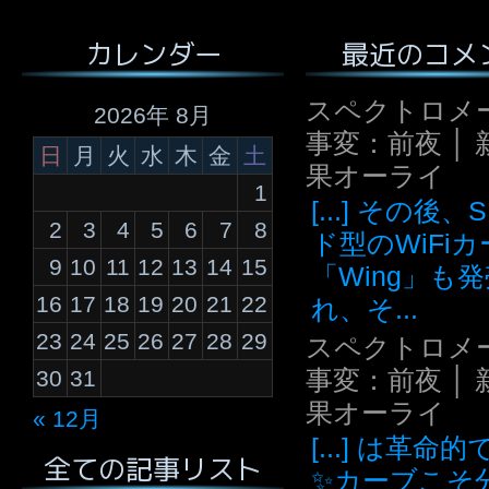
最近のコメ
カレンダー
スペクトロメ
2026年 8月
事変：前夜 │ 
日
月
火
水
木
金
土
果オーライ
1
[...] その後
2
3
4
5
6
7
8
ド型のWiFi
9
10
11
12
13
14
15
「Wing」も
16
17
18
19
20
21
22
れ、そ...
23
24
25
26
27
28
29
スペクトロメ
事変：前夜 │ 
30
31
果オーライ
« 12月
[...] は革命
全ての記事リスト
✨カーブこそ