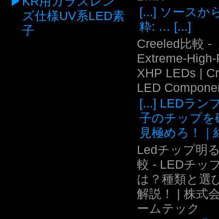
KR用ガラスレン
[...] ソース
ズ仕様UV系LED素
粋: … [...]
子
Creeled比較 -
Extreme-High
XHP LEDs | C
LED Compone
[...] LEDラ
子のチップを
見極めろ！｜結.
Ledチップ明
較 - LEDチッ
は？種類と選
解説！ | 株式
ームテック