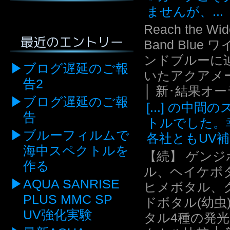
ませんが、...
Reach the Wid
最近のエントリー
Band Blue 
ンドブルーに
ブログ遅延のご報
いたアクアメ
告2
│ 新･結果オ
ブログ遅延のご報
[...] の中間
告
トルでした。
ブルーフィルムで
各社ともUV補.
海中スペクトルを
【続】 ゲンジ
作る
ル、ヘイケボ
AQUA SANRISE
ヒメボタル、
PLUS MMC SP
ドボタル(幼虫
UV強化実験
タル4種の発