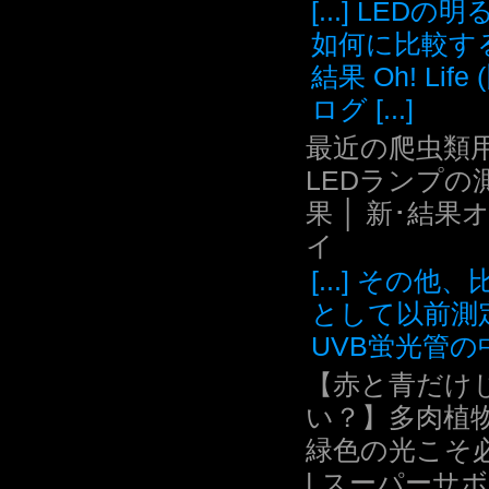
[...] LEDの
如何に比較す
結果 Oh! Life
ログ [...]
最近の爬虫類用
LEDランプの
果 │ 新･結果
イ
[...] その他
として以前測
UVB蛍光管の中.
【赤と青だけ
い？】多肉植
緑色の光こそ
| スーパーサ