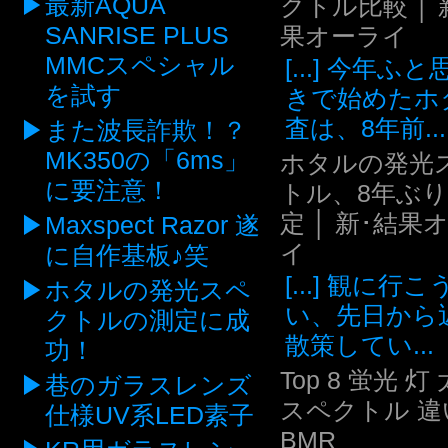
最新AQUA
クトル比較 │ 
SANRISE PLUS
果オーライ
MMCスペシャル
[...] 今年ふ
を試す
きで始めたホ
査は、8年前...
また波長詐欺！？
MK350の「6ms」
ホタルの発光
に要注意！
トル、8年ぶ
定 │ 新･結果
Maxspect Razor 遂
イ
に自作基板♪笑
[...] 観に行
ホタルの発光スペ
い、先日から
クトルの測定に成
散策してい...
功！
Top 8 蛍光 灯
巷のガラスレンズ
スペクトル 違い
仕様UV系LED素子
BMR