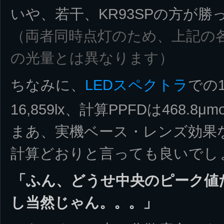
いや、若干、KR93SPの方が
（両者同時点灯のため、上記の
の光量とは異なります）
ちなみに、
LEDスペクトラ
での
16,859lx、計算PPFDは468.8μm
まあ、実機ベース・レンズ効果
計算どおりと言っても良いでし
「ふん、どうせ中央のピーク値
し当然じゃん。。。」