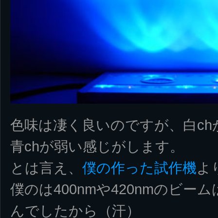
色味は凄く良いのですが、白ch
青chが弱い感じがします。
とは言え、
僕の作った試作機
よ
僕のは400nmや420nmのビ
んでしたから（汗）