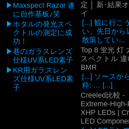
定 │ 新･結果
Maxspect Razor 遂
イ
に自作基板♪笑
[...] 観に行
ホタルの発光スペ
い、先日から
クトルの測定に成
散策してい...
功！
Top 8 蛍光 灯
巷のガラスレンズ
スペクトル 違い
仕様UV系LED素子
BMR
KR用ガラスレン
[...] ソース
ズ仕様UV系LED素
粋: … [...]
子
Creeled比較 -
Extreme-High
XHP LEDs | C
LED Compone