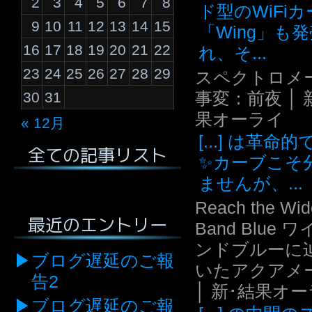
2
3
4
5
6
7
8
ド型のWiFi
9
10
11
12
13
14
15
「Wing」も
16
17
18
19
20
21
22
れ、そ...
23
24
25
26
27
28
29
スペクトロメ
事変：前夜 │ 
30
31
果オーライ
« 12月
[...] は革命
全ての記事リスト
✨カーブこそ
ませんが、...
Reach the Wid
最近のエントリー
Band Blue 
ンドブルーに
ブログ遅延のご報
いたアクアメ
告2
│ 新･結果オ
ブログ遅延のご報