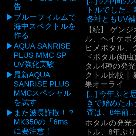
[...] の中間
告
トルでした。
ブルーフィルムで
各社ともUV補.
海中スペクトルを
【続】 ゲンジ
作る
ル、ヘイケボ
AQUA SANRISE
ヒメボタル、
PLUS MMC SP
ドボタル(幼虫
UV強化実験
タル4種の発
最新AQUA
クトル比較 │ 
SANRISE PLUS
果オーライ
MMCスペシャル
[...] 今年ふ
を試す
きで始めたホ
査は、8年前...
また波長詐欺！？
MK350の「6ms」
ホタルの発光
に要注意！
トル、8年ぶ