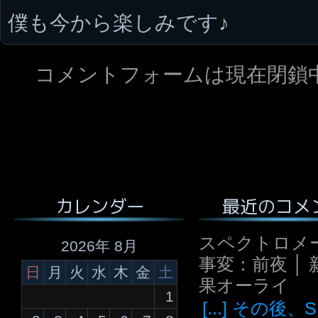
僕も今から楽しみです♪
コメントフォームは現在閉鎖
最近のコメ
カレンダー
スペクトロメ
2026年 8月
事変：前夜 │ 
日
月
火
水
木
金
土
果オーライ
1
[...] その後