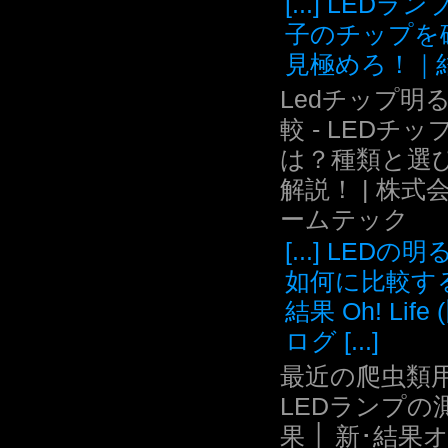
[...] LEDラ
子のチップを
見極めろ！｜結.
Ledチップ明
較 - LEDチッ
は？種類と選
解説！ | 株式
ームテック
[...] LEDの
如何に比較す
結果 Oh! Life
ログ [...]
最近の爬虫類用
LEDランプの
果 │ 新･結果