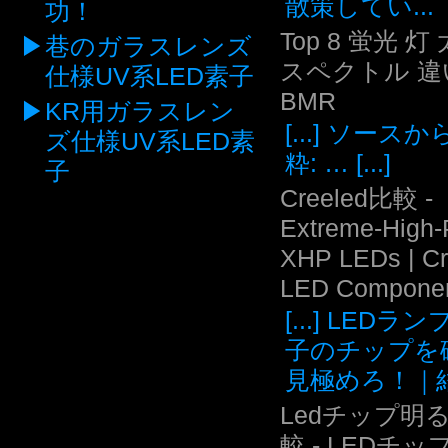
散策してい...
功！
Top 8 蛍光 灯
巷のガラスレンズ
スペクトル 違い
仕様UV系LED素子
BMR
KR用ガラスレン
[...] ソース
ズ仕様UV系LED素
粋: … [...]
子
Creeled比較 -
Extreme-High
XHP LEDs | C
LED Compone
[...] LEDラ
子のチップを
見極めろ！｜結.
Ledチップ明
較 - LEDチッ