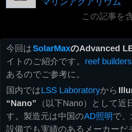
マリンアクアリウム
この記事を
今回は
SolarMax
のAdvanced LE
イトのご紹介です。
reef builders
あるのでご参考に。
国内では
LSS Laboratory
から
Ill
“Nano”
（以下Nano）として
す。製造元は中国の
AD照明
で、
設備でも実績のあるメーカーだ