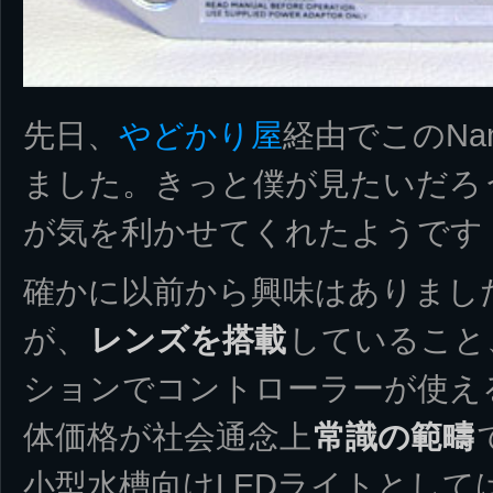
先日、
やどかり屋
経由でこのNa
ました。きっと僕が見たいだろ
が気を利かせてくれたようです
確かに以前から興味はありました
が、
レンズを搭載
していること
ションでコントローラーが使え
体価格が社会通念上
常識の範疇
小型水槽向けLEDライトとして