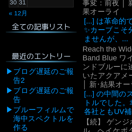
事変：前夜 │ 
30
31
果オーライ
« 12月
[...] は革命
全ての記事リスト
✨カーブこそ
ませんが、...
Reach the Wid
最近のエントリー
Band Blue 
ンドブルーに
ブログ遅延のご報
いたアクアメ
告2
│ 新･結果オ
ブログ遅延のご報
[...] の中間
告
トルでした。
ブルーフィルムで
各社ともUV補.
海中スペクトルを
【続】 ゲンジ
作る
ル、ヘイケボ