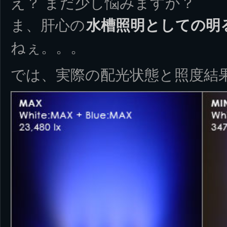
え？ まだ少し悩みますか？
ま、肝心の
水槽照明としての明
ねぇ。。。
では、実際の配光状態と照度結