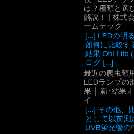
は？種類と選
解説！ | 株式
ームテック
[...] LEDの
如何に比較す
結果 Oh! Life
ログ [...]
最近の爬虫類用
LEDランプの
果 │ 新･結果
イ
[...] その他
として以前測
UVB蛍光管の中.