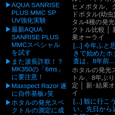
AQUA SANRISE
ヒメボタル、
PLUS MMC SP
ドボタル(幼虫
UV強化実験
タル4種の発
最新AQUA
クトル比較 │ 
SANRISE PLUS
果オーライ
MMCスペシャル
[...] 今年ふ
を試す
きで始めたホ
査は、8年前...
また波長詐欺！？
MK350の「6ms」
ホタルの発光
に要注意！
トル、8年ぶ
定 │ 新･結果
Maxspect Razor 遂
イ
に自作基板♪笑
[...] 観に行
ホタルの発光スペ
い、先日から
クトルの測定に成