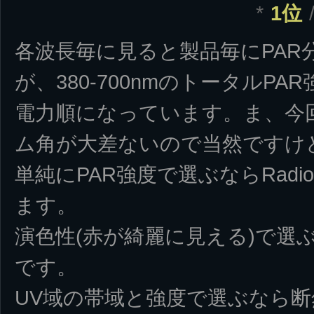
*
1位
各波長毎に見ると製品毎にPAR
が、380-700nmのトータルP
電力順になっています。ま、今
ム角が大差ないので当然ですけ
単純にPAR強度で選ぶならRadio
ます。
演色性(赤が綺麗に見える)で選ぶならPr
です。
UV域の帯域と強度で選ぶなら