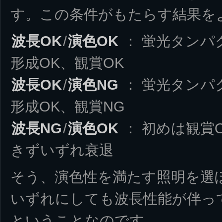
す。この条件がもたらす結果を
波長OK
/
演色OK
： 蛍光タンパ
形成OK、観賞OK
波長OK
/
演色NG
： 蛍光タンパ
形成OK、観賞NG
波長NG
/
演色OK
： 初めは観賞
きずいずれ衰退
そう、演色性を満たす照明を選
いずれにしても波長性能が伴っ
ということなのです。