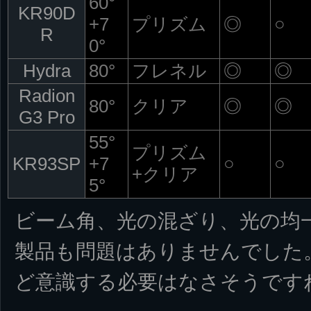
60°
KR90D
+7
プリズム
◎
○
R
0°
Hydra
80°
フレネル
◎
◎
Radion
80°
クリア
◎
◎
G3 Pro
55°
プリズム
KR93SP
+7
○
○
+クリア
5°
ビーム角、光の混ざり、光の均
製品も問題はありませんでした
ど意識する必要はなさそうです