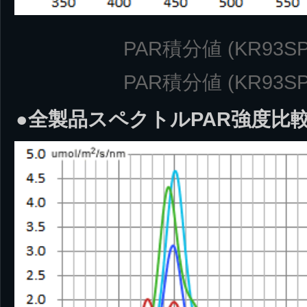
PAR積分値 (KR93SP-2
PAR積分値 (KR93SP-3
●全製品スペクトルPAR強度比