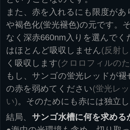
また、赤を入れるにも限度があ
や褐色化(蛍光褪色)の元です。そ
なく深赤660nm入りを選んでく
はほとんど吸収しません
(反射し
く吸収します
(クロロフィルのた
もし、サンゴの蛍光レッドが褪
の赤を弱めてください
(蛍光レ
い)
。そのためにも赤には独立し
結局、
サンゴ水槽に何を求める
●海中の光環境も含め、切り取