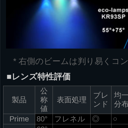
* 右側のビームは判り易くコ
■レンズ特性評価
公
ブレ
均
製品
称
表面処理
ンド
分
値
Prime
80°
フレネル
◎
○