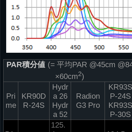
PAR積分値
(= 平均PAR @45cm @8
2
×60cm
)
Hydr
KR93
Pri
KR90D
a 26
Radion
P-24S
me
R-24S
Hydr
G3 Pro
KR93
a 52
P-30S
125.