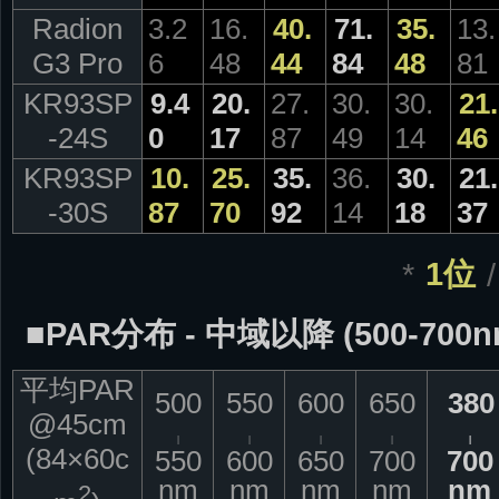
Radion
3.2
16.
40.
71.
35.
13.
G3 Pro
6
48
44
84
48
81
KR93SP
9.4
20.
27.
30.
30.
21.
-24S
0
17
87
49
14
46
KR93SP
10.
25.
35.
36.
30.
21.
-30S
87
70
92
14
18
37
*
1位
■PAR分布 - 中域以降 (500-700n
平均PAR
500
550
600
650
380
@45cm
|
|
|
|
|
(84×60c
550
600
650
700
700
nm
nm
nm
nm
nm
2