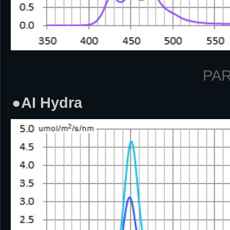
PAR
●AI Hydra