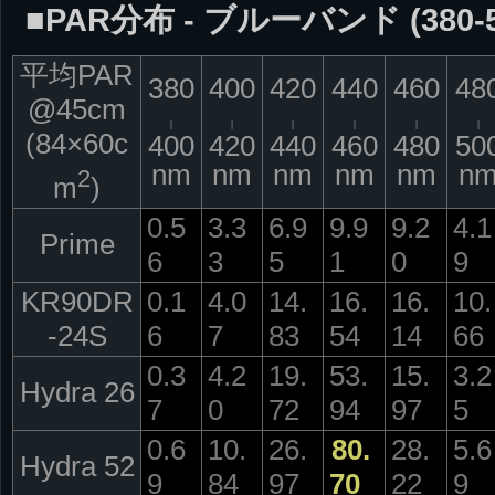
■PAR分布 - ブルーバンド (380-5
平均PAR
380
400
420
440
460
48
@45cm
|
|
|
|
|
|
(84×60c
400
420
440
460
480
50
nm
nm
nm
nm
nm
n
2
m
)
0.5
3.3
6.9
9.9
9.2
4.1
Prime
6
3
5
1
0
9
KR90DR
0.1
4.0
14.
16.
16.
10.
-24S
6
7
83
54
14
66
0.3
4.2
19.
53.
15.
3.2
Hydra 26
7
0
72
94
97
5
0.6
10.
26.
80.
28.
5.6
Hydra 52
9
84
97
70
22
9