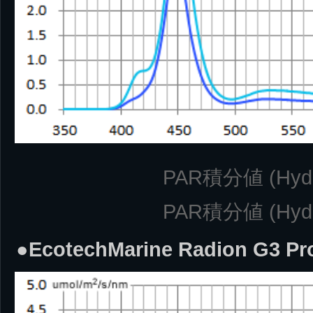
PAR積分値 (Hydra
PAR積分値 (Hydra
●EcotechMarine Radion G3 Pr