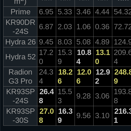
m
)
Prime
6.95
5.33
3.46
4.44
54.3
KR90DR
6.87
2.03
1.06
0.36
72.7
-24S
Hydra 26
9.45
8.03
5.08
4.89
124.
17.2
15.3
10.8
13.1
209.
Hydra 52
0
9
4
0
4
Radion
24.3
18.2
12.0
12.9
248.
G3 Pro
4
6
6
2
9
KR93SP
26.4
15.5
193.
9.28
3.06
-24S
8
3
8
KR93SP
27.0
16.3
216.
9.56
3.10
-30S
8
9
1