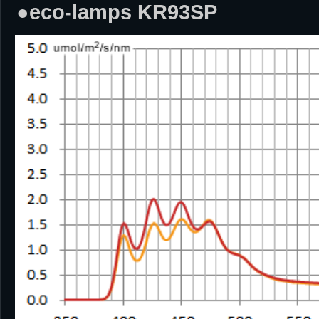
●eco-lamps KR93SP