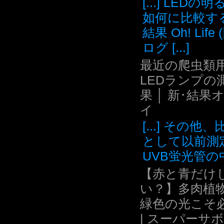
[...] LEDの
如何に比較す
結果 Oh! Life
ログ [...]
最近の爬虫類用
LEDランプの
果 │ 新･結果
イ
[...] その他
として以前測
UVB蛍光管の中.
【赤と青だけ
い？】多肉植
緑色の光こそ
| スーパーサ