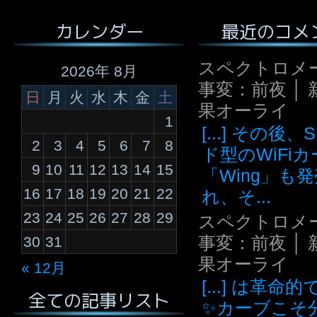
最近のコメ
カレンダー
スペクトロメ
2026年 8月
事変：前夜 │ 
日
月
火
水
木
金
土
果オーライ
1
[...] その後
2
3
4
5
6
7
8
ド型のWiFi
9
10
11
12
13
14
15
「Wing」も
16
17
18
19
20
21
22
れ、そ...
23
24
25
26
27
28
29
スペクトロメ
事変：前夜 │ 
30
31
果オーライ
« 12月
[...] は革命
全ての記事リスト
✨カーブこそ