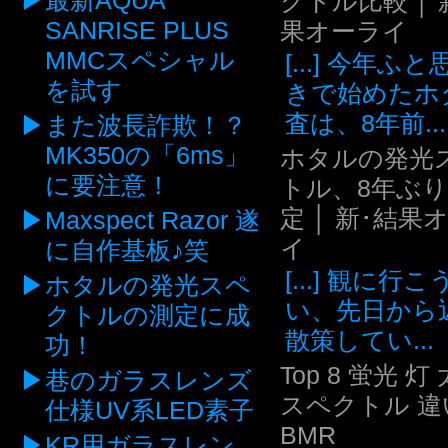
最新AQUA
クトル比較 │ 
SANRISE PLUS
果オーライ
MMCスペシャル
[...] 今年ふ
を試す
きで始めたホ
査は、8年前...
また波長詐欺！？
MK350の「6ms」
ホタルの発光
に要注意！
トル、8年ぶ
定 │ 新･結果
Maxspect Razor 遂
イ
に自作基板♪笑
[...] 観に行
ホタルの発光スペ
い、先日から
クトルの測定に成
散策してい...
功！
Top 8 蛍光 灯
巷のガラスレンズ
スペクトル 違い
仕様UV系LED素子
BMR
KR用ガラスレン