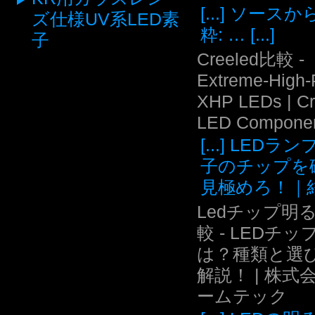
[...] ソース
ズ仕様UV系LED素
粋: … [...]
子
Creeled比較 -
Extreme-High
XHP LEDs | C
LED Compone
[...] LEDラ
子のチップを
見極めろ！｜結.
Ledチップ明
較 - LEDチッ
は？種類と選
解説！ | 株式
ームテック