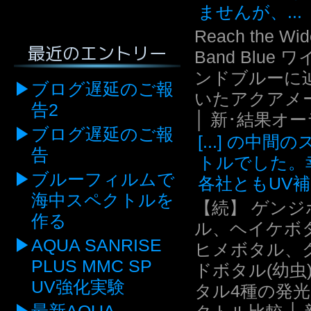
ませんが、...
Reach the Wid
最近のエントリー
Band Blue 
ンドブルーに
ブログ遅延のご報
いたアクアメ
告2
│ 新･結果オ
ブログ遅延のご報
[...] の中間
告
トルでした。
ブルーフィルムで
各社ともUV補.
海中スペクトルを
【続】 ゲンジ
作る
ル、ヘイケボ
AQUA SANRISE
ヒメボタル、
PLUS MMC SP
ドボタル(幼虫
UV強化実験
タル4種の発