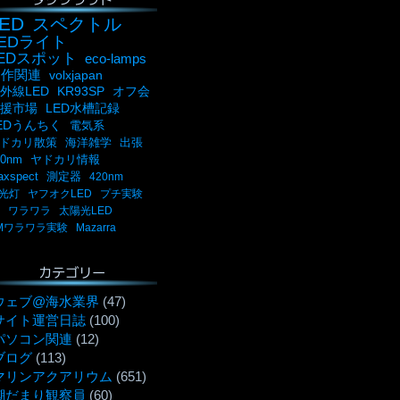
ED
スペクトル
LEDライト
LEDスポット
eco-lamps
自作関連
volxjapan
外線LED
KR93SP
オフ会
援市場
LED水槽記録
EDうんちく
電気系
ドカリ散策
海洋雑学
出張
00nm
ヤドカリ情報
axspect
測定器
420nm
光灯
ヤフオクLED
プチ実験
ワラワラ
太陽光LED
Mワラワラ実験
Mazarra
カテゴリー
ウェブ@海水業界
(47)
サイト運営日誌
(100)
パソコン関連
(12)
ブログ
(113)
マリンアクアリウム
(651)
潮だまり観察員
(60)