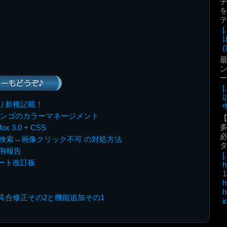
を
(
最
ン
ーもどうぞ♪
リ新種記載！
中
るサンゴのカラーマネージメント
x 3.0 + CSS
必
le画像検索→画像クリック不可 の対処方法
定例報告
[.
ート改訂板
h
1
h
h
具合修正その2と機能追加その1
i