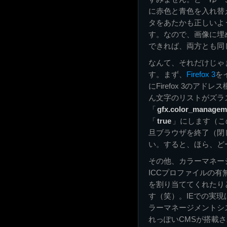
に赤色と青色を入れ替
タをあたかも正しいよ
す。なので、画像に埋
できれば、両方とも同
なんて、それだけじゃ
す。まず、
Firefox 3
を
にFirefox 3のアドレ
ん文字のリストがズラ
「
gfx.color_managem
「
true
」にします（こ
旦ブラウザを終了（閉
い。すると、ほら、ど
その他、カラーマネー
ICCプロファイルの有
を割り当ててくれたりと、F
す（笑）。IEでの実現
ラーマネージメントシス
れっぽいCMSが搭載