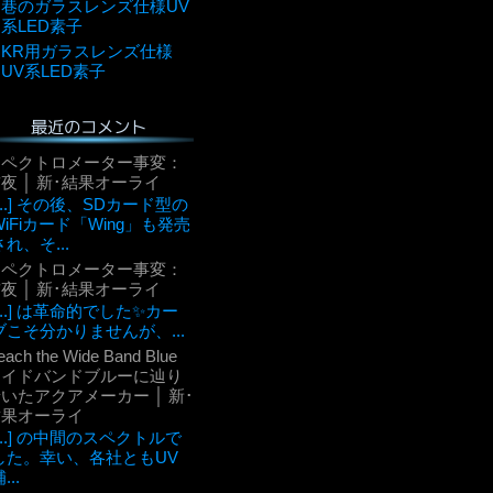
巷のガラスレンズ仕様UV
系LED素子
KR用ガラスレンズ仕様
UV系LED素子
最近のコメント
スペクトロメーター事変：
夜 │ 新･結果オーライ
[...] その後、SDカード型の
WiFiカード「Wing」も発売
され、そ...
スペクトロメーター事変：
夜 │ 新･結果オーライ
[...] は革命的でした✨カー
ブこそ分かりませんが、...
each the Wide Band Blue
ワイドバンドブルーに辿り
いたアクアメーカー │ 新･
結果オーライ
[...] の中間のスペクトルで
した。幸い、各社ともUV
...