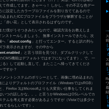
えて作成してます。きゃーっ！ しかし、その不正な色デー
うに設定したカラープロファイルを割り当ててあるので
め込まれたICCプロファイルをブラウザが解釈することが
じ「赤い花」として表示されるはずなのです。
まだ僕がうそつきみたいなので、確認方法をお教えしま
インストールしましょう。 無事インストールできたら、次
前
ス欄へ「
about:config
」と打ってエンター。すると訳の判ら
ズラ表示されますが、その中から
ent.enabled
」と言う項目を見つけ、ダブルクリックして
のCMS機能はデフォルトではオフになってます）。で、一
じる）して起動し直して、またここへ帰ってきてくださ
前
ーですか？
ジメントシステムのポリシーとして、画像に埋め込まれた
R
無によりデフォルトのプロファイル（WindoesではsRGB）
着
irefox 3はMicrosoftよりも大変良い仕事をしてくれま
はいつの話しかな。。。と言うかWindowsはOSレベルでカ
テムを考え直す必要があるようですが（Vistaでは多少そ
されてるらしいです）。
補