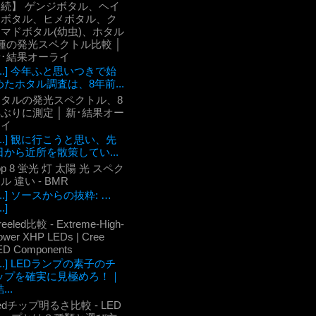
【続】 ゲンジボタル、ヘイ
ケボタル、ヒメボタル、ク
マドボタル(幼虫)、ホタル
種の発光スペクトル比較 │
新･結果オーライ
[...] 今年ふと思いつきで始
めたホタル調査は、8年前...
ホタルの発光スペクトル、8
ぶりに測定 │ 新･結果オー
ライ
[...] 観に行こうと思い、先
日から近所を散策してい...
op 8 蛍光 灯 太陽 光 スペク
ル 違い - BMR
[...] ソースからの抜粋: …
..]
reeled比較 - Extreme-High-
ower XHP LEDs | Cree
ED Components
[...] LEDランプの素子のチ
ップを確実に見極めろ！｜
...
edチップ明るさ比較 - LED