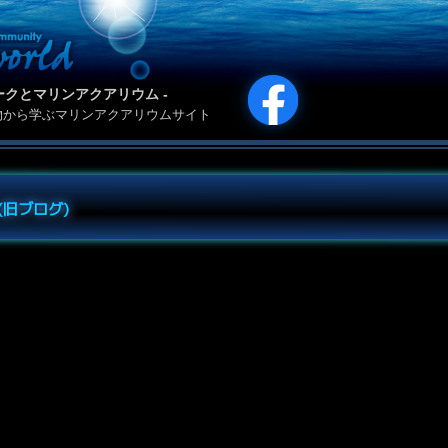
カリパークとマリンアクアリウム -
物から学ぶマリンアクアリウムサイト
e (旧ブログ)