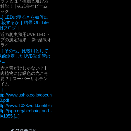
チップとは？種類と選び方
解説！ | 株式会社ビーム
テック
[...] LEDの明るさを如何に
比較するか｜結果 Oh! Life
旧ブログ [...]
近の爬虫類用UVB LEDラ
プの測定結果 │ 新･結果オ
ーライ
[...] その他、比較用として
以前測定したUVB蛍光管の
...
【赤と青だけじゃない？】
多肉植物には緑色の光こそ
要？ | スーパーサボテン
タイム
..]
ttp://www.ushio.co.jp/documents/technology/lightedge/lightedge_36/u
0.pdf
ttp://www.1023world.net/blog/%E5%85%89%E5%90%88%E6
ttp://jspp.org/hiroba/q_and_a/detail.html?
d=1855 [...]
タグクラウド