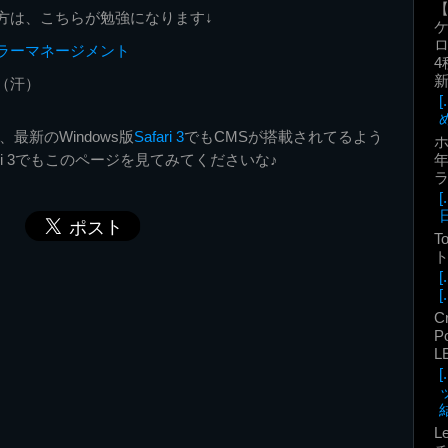
方は、こちらが勉強になります↓
ロ
ラーマネージメント
4
（汗）
最新のWindows版
Safari 3
でもCMSが搭載されてるよう
年
ri 3でもこのページを見てみてくださいな♪
T
ト
[.
C
P
L
結
L