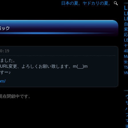
日本の夏。ヤドカリの夏。
L
バック
紫
応
L
ヤ
0:19
4
M
ました。
蛍
RL変更、よろしくお願い致します。m(__)m
T5
すー♪
V
om/
現在閉鎖中です。