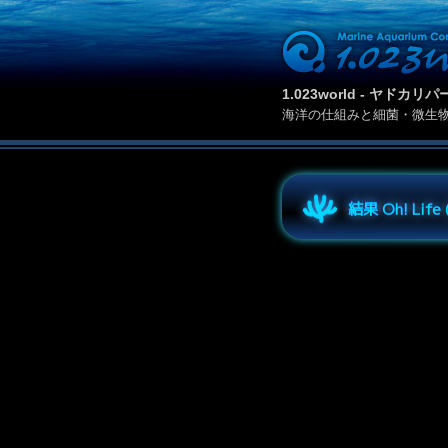
1.023world - ヤド
海洋の仕組みと細菌・微生
結果 Oh! Lif