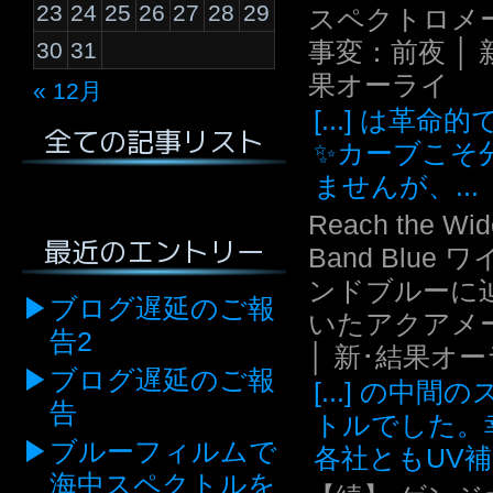
23
24
25
26
27
28
29
スペクトロメ
事変：前夜 │ 
30
31
果オーライ
« 12月
[...] は革命
全ての記事リスト
✨カーブこそ
ませんが、...
Reach the Wid
最近のエントリー
Band Blue 
ンドブルーに
ブログ遅延のご報
いたアクアメ
告2
│ 新･結果オ
ブログ遅延のご報
[...] の中間
告
トルでした。
ブルーフィルムで
各社ともUV補.
海中スペクトルを