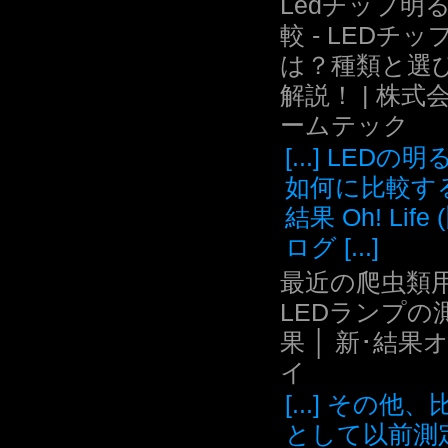
Ledチップ明
較 - LEDチッ
は？種類と選
解説！ | 株式
ームテック
[...] LEDの
如何に比較す
結果 Oh! Life
ログ [...]
最近の爬虫類用
LEDランプの
果 │ 新･結果
イ
[...] その他
として以前測