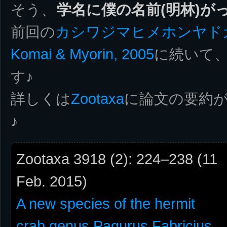
そう、
学名に僕の名前(明林)が
前回の
カシワジマヒメホンヤドカリ/Pag
Komai & Myorin, 2005
に続いて、
す♪
詳しくは
Zootaxa
に論文の要約
♪
Zootaxa 3918 (2): 224–238 (11
Feb. 2015)
A new species of the hermit
crab genus Pagurus Fabricius,