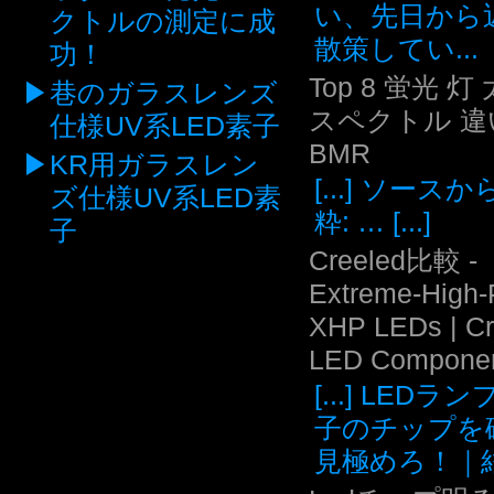
い、先日から
クトルの測定に成
散策してい...
功！
Top 8 蛍光 灯
巷のガラスレンズ
スペクトル 違い
仕様UV系LED素子
BMR
KR用ガラスレン
[...] ソース
ズ仕様UV系LED素
粋: … [...]
子
Creeled比較 -
Extreme-High
XHP LEDs | C
LED Compone
[...] LEDラ
子のチップを
見極めろ！｜結.