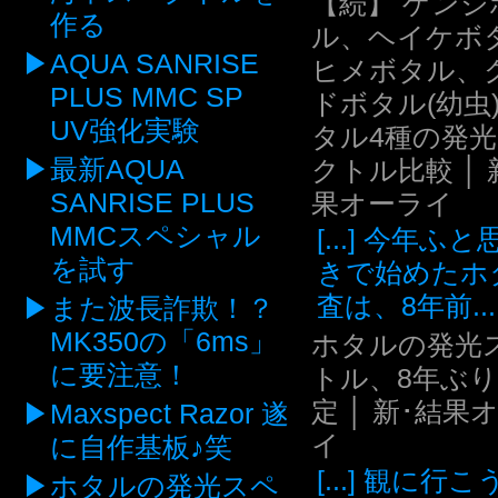
【続】 ゲンジ
作る
ル、ヘイケボ
AQUA SANRISE
ヒメボタル、
PLUS MMC SP
ドボタル(幼虫
UV強化実験
タル4種の発
最新AQUA
クトル比較 │ 
SANRISE PLUS
果オーライ
MMCスペシャル
[...] 今年ふ
を試す
きで始めたホ
査は、8年前...
また波長詐欺！？
MK350の「6ms」
ホタルの発光
に要注意！
トル、8年ぶ
定 │ 新･結果
Maxspect Razor 遂
イ
に自作基板♪笑
[...] 観に行
ホタルの発光スペ