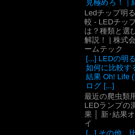
見極めろ！｜結.
Ledチップ明
較 - LEDチッ
は？種類と選
解説！ | 株式
ームテック
[...] LEDの
如何に比較す
結果 Oh! Life
ログ [...]
最近の爬虫類用
LEDランプの
果 │ 新･結果
イ
[...] その他