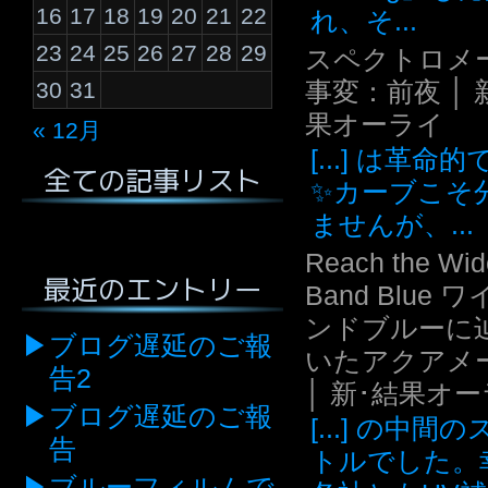
16
17
18
19
20
21
22
れ、そ...
23
24
25
26
27
28
29
スペクトロメ
事変：前夜 │ 
30
31
果オーライ
« 12月
[...] は革命
全ての記事リスト
✨カーブこそ
ませんが、...
Reach the Wid
最近のエントリー
Band Blue 
ンドブルーに
ブログ遅延のご報
いたアクアメ
告2
│ 新･結果オ
ブログ遅延のご報
[...] の中間
告
トルでした。
ブルーフィルムで