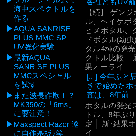
各社ともUV補.
海中スペクトルを
【続】 ゲンジ
作る
ル、ヘイケボ
AQUA SANRISE
ヒメボタル、
PLUS MMC SP
ドボタル(幼虫
UV強化実験
タル4種の発
最新AQUA
クトル比較 │ 
SANRISE PLUS
果オーライ
MMCスペシャル
[...] 今年ふ
を試す
きで始めたホ
査は、8年前...
また波長詐欺！？
MK350の「6ms」
ホタルの発光
に要注意！
トル、8年ぶ
定 │ 新･結果
Maxspect Razor 遂
イ
に自作基板♪笑