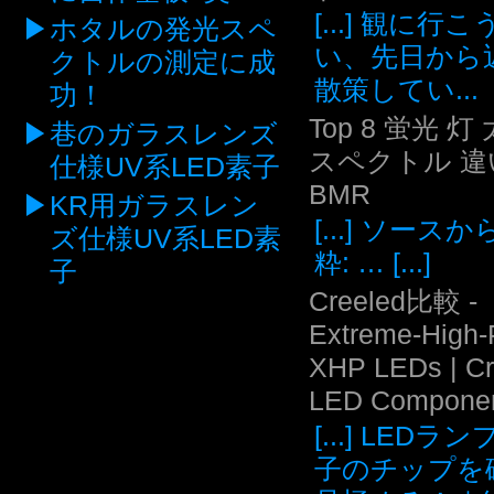
[...] 観に行
ホタルの発光スペ
い、先日から
クトルの測定に成
散策してい...
功！
Top 8 蛍光 灯
巷のガラスレンズ
スペクトル 違い
仕様UV系LED素子
BMR
KR用ガラスレン
[...] ソース
ズ仕様UV系LED素
粋: … [...]
子
Creeled比較 -
Extreme-High
XHP LEDs | C
LED Compone
[...] LEDラ
子のチップを