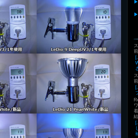
前
前
R
着
補