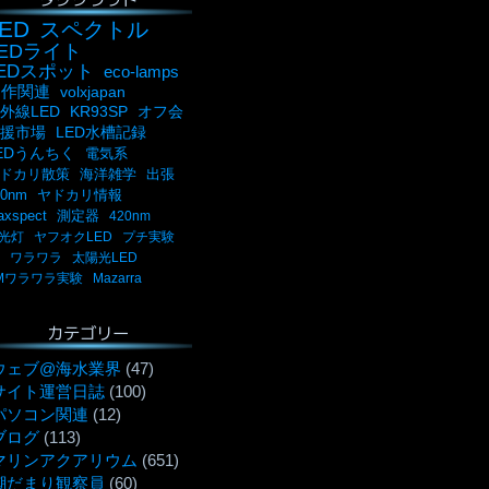
ED
スペクトル
LEDライト
LEDスポット
eco-lamps
自作関連
volxjapan
外線LED
KR93SP
オフ会
援市場
LED水槽記録
EDうんちく
電気系
ドカリ散策
海洋雑学
出張
00nm
ヤドカリ情報
axspect
測定器
420nm
光灯
ヤフオクLED
プチ実験
ワラワラ
太陽光LED
Mワラワラ実験
Mazarra
カテゴリー
ウェブ@海水業界
(47)
サイト運営日誌
(100)
パソコン関連
(12)
ブログ
(113)
マリンアクアリウム
(651)
潮だまり観察員
(60)