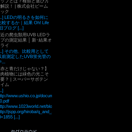
チップとは？種類と選び方
解説！ | 株式会社ビーム
テック
[...] LEDの明るさを如何に
比較するか｜結果 Oh! Life
旧ブログ [...]
近の爬虫類用UVB LEDラ
プの測定結果 │ 新･結果オ
ーライ
[...] その他、比較用として
以前測定したUVB蛍光管の
...
【赤と青だけじゃない？】
多肉植物には緑色の光こそ
要？ | スーパーサボテン
タイム
..]
ttp://www.ushio.co.jp/documents/technology/lightedge/lightedge_36/u
0.pdf
ttp://www.1023world.net/blog/%E5%85%89%E5%90%88%E6
ttp://jspp.org/hiroba/q_and_a/detail.html?
d=1855 [...]
タグクラウド