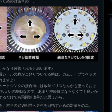
使うための対策その一。
がかなり改善されると思います♪
縁シールの糊がこびりついてる時は、ガムテープでペッタ
れますよ♪
ヒートシンクの接合面には放熱グリスなんかも塗っておけ
Wちょいの駆動なので、あまり神経質にならなくても良いか
するだけでも飛躍的改善だと思うから。
Wを、本当の24W相当へ更生を目指すための対策その二。