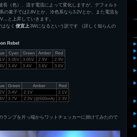
波長（色）、流す電流によって変化しますが、デフォルト
系の素子では2.8Vとか、冷色系なら3.2Vとか、また電流を
.6V…と上昇していきます。
ではなく
便宜上
3Wになるという訳です （詳しく知らんの
eon Rebel
lue
Cyan
Green
Amber
Red
.1V
3.05V
3.05V
2.9V
2.9V
.4V
3.4V
3.4V
3.6V
3.6V
lue
Green
Amber
Red
.2V
3.4V
2.1V
2.1V
.4V
3.7V
2.3V (@500mA)
2.3V
のランプを片っ端からワットチェッカーに掛けてみたので