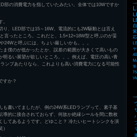
けはLED部の消費電力を指していたみたい。全体では10Wですか
L
す。
切り、LED部では15～16W。電流的にも2W駆動とは言え
紫
と言ったところ。これだと、1.5×12=18W型と呼ぶのが妥
応
てや24Wと呼ぶには、ちょい厳しいかも。。。
L
ヤ
たま僕のが低かったとか、誤差の範囲が大きくて高いもの
4
か明るい展望が欲しいところ。。。例えば、電圧の高い青
M
むランプあたりなら、これよりも高い消費電力になる可能性
蛍
T5
V
ですか？
んも書いてましたが、例の24W系LEDランプって、素子基
伝導的に接合されておらず、何故か絶縁シールを間に数枚
くしてあるようです。どゆこと？ 冷たいヒートシンクを演
笑）