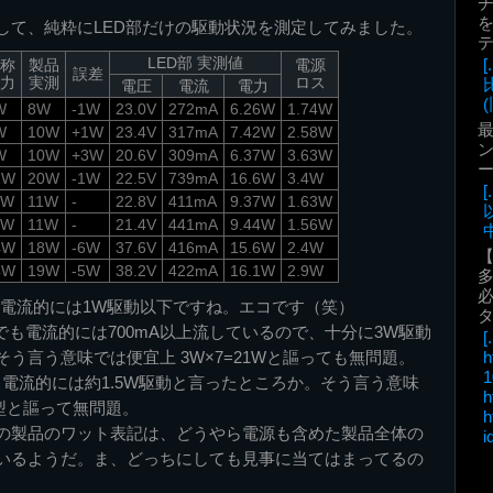
を
して、純粋にLED部だけの駆動状況を測定してみました。
LED部 実測値
称
製品
電源
誤差
力
実測
ロス
電圧
電流
電力
(
W
8W
-1W
23.0V
272mA
6.26W
1.74W
最
W
10W
+1W
23.4V
317mA
7.42W
2.58W
ン
W
10W
+3W
20.6V
309mA
6.37W
3.63W
1W
20W
-1W
22.5V
739mA
16.6W
3.4W
1W
11W
-
22.8V
411mA
9.37W
1.63W
1W
11W
-
21.4V
441mA
9.44W
1.56W
中
4W
18W
-6W
37.6V
416mA
15.6W
2.4W
4W
19W
-5W
38.2V
422mA
16.1W
2.9W
必
7W。電流的には1W駆動以下ですね。エコです（笑）
6W。でも電流的には700mA以上流しているので、十分に3W駆動
[.
h
う言う意味では便宜上 3W×7=21Wと謳っても無問題。
1
。電流的には約1.5W駆動と言ったところか。そう言う意味
h
11W型と謳って無問題。
h
の製品のワット表記は、どうやら電源も含めた製品全体の
i
いるようだ。ま、どっちにしても見事に当てはまってるの