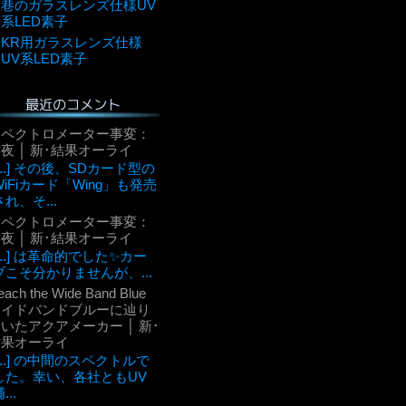
巷のガラスレンズ仕様UV
系LED素子
KR用ガラスレンズ仕様
UV系LED素子
最近のコメント
スペクトロメーター事変：
夜 │ 新･結果オーライ
[...] その後、SDカード型の
WiFiカード「Wing」も発売
され、そ...
スペクトロメーター事変：
夜 │ 新･結果オーライ
[...] は革命的でした✨カー
ブこそ分かりませんが、...
each the Wide Band Blue
ワイドバンドブルーに辿り
いたアクアメーカー │ 新･
結果オーライ
[...] の中間のスペクトルで
した。幸い、各社ともUV
...