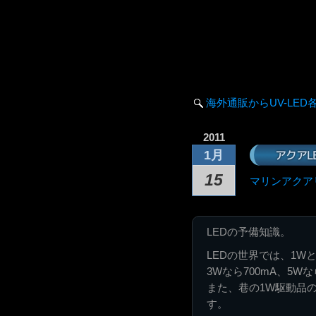
海外通販からUV-LED
2011
アクアL
1月
15
マリンアクア
LEDの予備知識。
LEDの世界では、1W
3Wなら700mA、5Wな
また、巷の1W駆動品の
す。