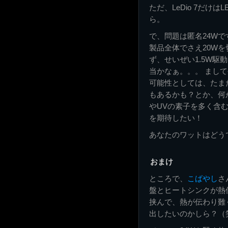
ただ、LeDio 7だ
ら。
で、問題は匿名24Wで
製品全体でさえ20Wを
ず、せいぜい1.5W駆動
当かなぁ。。。 まし
可能性としては、たま
もあるかも？とか、何
やUVの素子を多く含
を期待したい！
あなたのワットはどう
おまけ
ところで、
こばやし
さ
盤とヒートシンクが熱
挟んで、熱が伝わり難
出したいのかしら？（