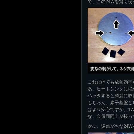
で、この24Wを賢く
これだけでも放熱効率
あ、ヒートシンクに絶
ペッタすると綺麗に取
もちろん、素子基盤と
ばより安心ですが、1
な。金属面同士が接っ
次に、遠慮がちな24