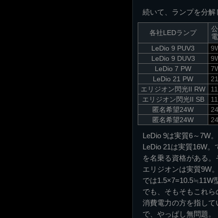
続いて、ランプを分解
公
各社LEDランプ
電
LeDio 9 PUV3
9
LeDio 9 DUV3
9
LeDio 7 PW
7
LeDio 21 PW
2
エリジオン閃光II RW
1
エリジオン閃光II SB
1
匿名希望24W
2
匿名希望24W
2
LeDio 9は実質6～
LeDio 21は実質1
を名乗る資格がある。そ
エリジオンは実質9W
では1.5×7=10.5≒
でも、そもそもこれら
消費電力の方を指して
で、やっぱし無問題。