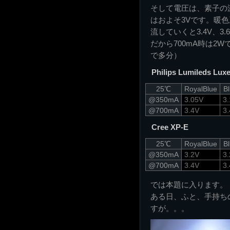
そして電圧は、素子の
はおよそ3Vです。暖色
流していくと3.4V、3
だから700mA時は2W
で多分）
Philips Lumileds Lux
25℃
RoyalBlue
B
@350mA
3.05V
3
@700mA
3.4V
3
Cree XP-E
25℃
RoyalBlue
B
@350mA
3.2V
3
@700mA
3.4V
3
では本題に入ります。
ある日、ふと、手持ち
すが。。。