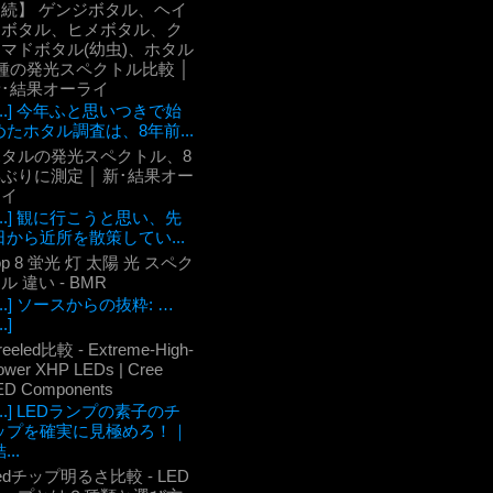
【続】 ゲンジボタル、ヘイ
ケボタル、ヒメボタル、ク
マドボタル(幼虫)、ホタル
種の発光スペクトル比較 │
新･結果オーライ
[...] 今年ふと思いつきで始
めたホタル調査は、8年前...
ホタルの発光スペクトル、8
ぶりに測定 │ 新･結果オー
ライ
[...] 観に行こうと思い、先
日から近所を散策してい...
op 8 蛍光 灯 太陽 光 スペク
ル 違い - BMR
[...] ソースからの抜粋: …
..]
reeled比較 - Extreme-High-
ower XHP LEDs | Cree
ED Components
[...] LEDランプの素子のチ
ップを確実に見極めろ！｜
...
edチップ明るさ比較 - LED