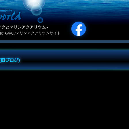
カリパークとマリンアクアリウム -
物から学ぶマリンアクアリウムサイト
e (旧ブログ)