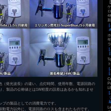
ロ
4
年
T
ト
[.
C
P
光色（発光波長）の違い、点灯時間、使用年数、電源回路の
L
り、製品の公称値とは1W程度の誤差はあるかも知れませ
結
ンプの製品としての消費電力です。
L
の駆動電力以外に、電源回路のロスも含まれたものです。