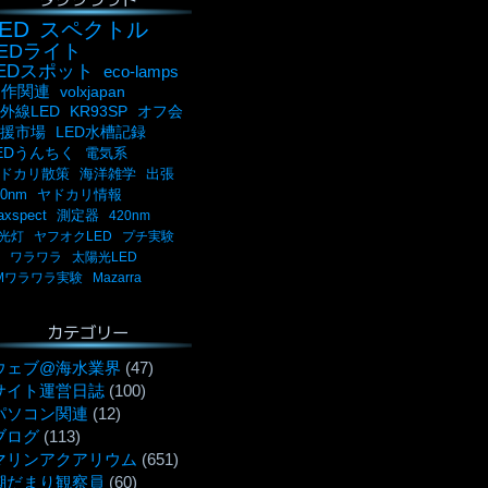
ED
スペクトル
LEDライト
LEDスポット
eco-lamps
自作関連
volxjapan
外線LED
KR93SP
オフ会
援市場
LED水槽記録
EDうんちく
電気系
ドカリ散策
海洋雑学
出張
00nm
ヤドカリ情報
axspect
測定器
420nm
光灯
ヤフオクLED
プチ実験
ワラワラ
太陽光LED
Mワラワラ実験
Mazarra
カテゴリー
ウェブ@海水業界
(47)
サイト運営日誌
(100)
パソコン関連
(12)
ブログ
(113)
マリンアクアリウム
(651)
潮だまり観察員
(60)