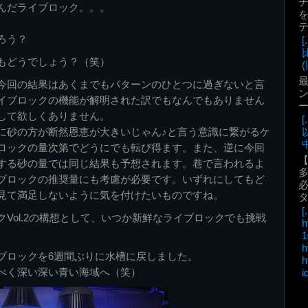
んだライブロック。。。
を
。
ろう？
もどうでしょう？（笑）
(
最
今回の結果はあくまでもパターンのひとつに過ぎないと言
ン
イブロックの機能が解明された訳でもなんでもありません
して欲しくありません。
に砂の方が断然恩恵が大きいじゃん♪と言う意識に繋がるケ
中
ロックの量次第でどうにでも転び得ます。また、逆に今回
する砂の量では同じ結果も予想されます。巷で言われるよ
ブロックの推奨量にも考慮が必要です。いずれにしてもど
必
見て満足しないように気を付けたいものですね。
[.
Vol.2の構想として、いつか新鮮なライブロックでも挑戦
h
1
h
ブロックを6週間ぶりに水槽に戻しました。
h
べく深い深い青い海域へ（笑）
i