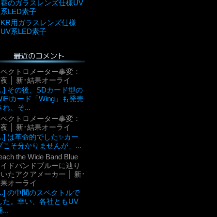
巷のガラスレンズ仕様UV
系LED素子
KR用ガラスレンズ仕様
UV系LED素子
最近のコメント
スペクトロメーター事変：
夜 │ 新･結果オーライ
[...] その後、SDカード型の
WiFiカード「Wing」も発売
され、そ...
スペクトロメーター事変：
夜 │ 新･結果オーライ
[...] は革命的でした✨カー
ブこそ分かりませんが、...
each the Wide Band Blue
ワイドバンドブルーに辿り
いたアクアメーカー │ 新･
結果オーライ
[...] の中間のスペクトルで
した。幸い、各社ともUV
...