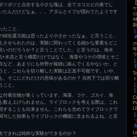
ポツポツと点在する小さな塊は、全てヨコエビの巣でし
いたんだけどなぁ。。。アダムとイブが隠れてたようです
ロ
4
ったこと。
の硝化還元能は思ったより小さかったなぁ、と言うこと。
えさせられたのは、実験に関わってくる細かな要素をどこ
年
良いのだろうか？と言うことでした。と言うのは、海水
曝気+水流と言う構図だけではなく、海藻やコケの増殖とそこ
在など、あまりにも外野が複雑に絡んでくるやないか、と
うと、これらを切り離した実験は正直不可能です。いや、
T
も、そこにどれだけの意味があるのか？ 自然下では切り離
ト
うこと。
[.
な付着生物が巣くっています。海藻、コケ、ゴカイ、海
C
も数え上げられません。ライブロックを考える際は、これ
P
L
視することも出来ません。これらも含めてライブロックで
関与した効果もライブロックの機能に含まれるよね、と言
結
L
去できれば純粋な実験ができるのか？