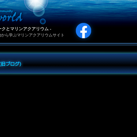
カリパークとマリンアクアリウム -
物から学ぶマリンアクアリウムサイト
e (旧ブログ)