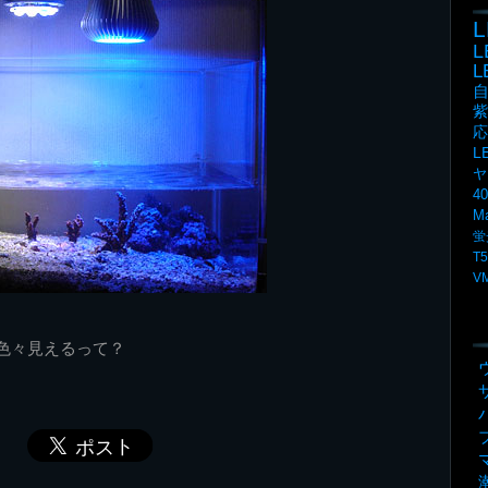
L
紫
応
L
ヤ
4
M
蛍
T5
V
色々見えるって？