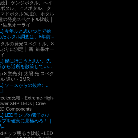
【続】 ゲンジボタル、ヘイ
ケボタル、ヒメボタル、ク
マドボタル(幼虫)、ホタル
種の発光スペクトル比較 │
新･結果オーライ
[...] 今年ふと思いつきで始
めたホタル調査は、8年前...
ホタルの発光スペクトル、8
ぶりに測定 │ 新･結果オー
ライ
[...] 観に行こうと思い、先
日から近所を散策してい...
op 8 蛍光 灯 太陽 光 スペク
ル 違い - BMR
[...] ソースからの抜粋: …
..]
reeled比較 - Extreme-High-
ower XHP LEDs | Cree
ED Components
[...] LEDランプの素子のチ
ップを確実に見極めろ！｜
...
edチップ明るさ比較 - LED