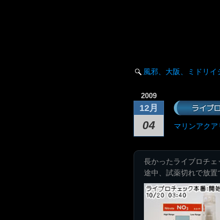
風邪、大阪、ミドリイ
2009
ライブ
12月
04
マリンアクア
長かったライブロチェ
途中、試薬切れで放置