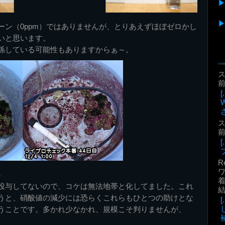
ーン（0ppm）ではありませんが、とりあえずほぼゼロかし
いと思います。
係している可能性もありますからぁ～。
前
前
R
）
着
投与してないので、コケは無法地帯と化してました。これ
うと、硝酸値の減少には恐らくこれらもひとつの助けとな
うことです。多かれ少なかれ、規模こそ判りませんが、
補