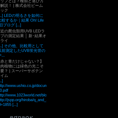
チップとは？種類と選び方
解説！ | 株式会社ビーム
テック
[...] LEDの明るさを如何に
比較するか｜結果 Oh! Life
旧ブログ [...]
近の爬虫類用UVB LEDラ
プの測定結果 │ 新･結果オ
ーライ
[...] その他、比較用として
以前測定したUVB蛍光管の
...
【赤と青だけじゃない？】
多肉植物には緑色の光こそ
要？ | スーパーサボテン
タイム
..]
ttp://www.ushio.co.jp/documents/technology/lightedge/lightedge_36/u
0.pdf
ttp://www.1023world.net/blog/%E5%85%89%E5%90%88%E6
ttp://jspp.org/hiroba/q_and_a/detail.html?
d=1855 [...]
タグクラウド