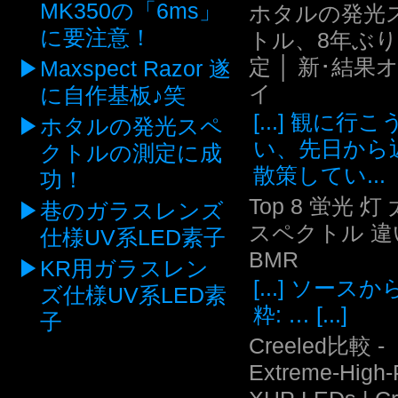
MK350の「6ms」
ホタルの発光
に要注意！
トル、8年ぶ
定 │ 新･結果
Maxspect Razor 遂
イ
に自作基板♪笑
[...] 観に行
ホタルの発光スペ
い、先日から
クトルの測定に成
散策してい...
功！
Top 8 蛍光 灯
巷のガラスレンズ
スペクトル 違い
仕様UV系LED素子
BMR
KR用ガラスレン
[...] ソース
ズ仕様UV系LED素
粋: … [...]
子
Creeled比較 -
Extreme-High