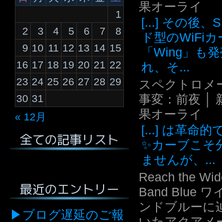
果オーライ
1
[...] その後
2
3
4
5
6
7
8
ド型のWiFi
9
10
11
12
13
14
15
「Wing」も
16
17
18
19
20
21
22
れ、そ...
23
24
25
26
27
28
29
スペクトロメ
事変：前夜 │ 
30
31
果オーライ
« 12月
[...] は革命
全ての記事リスト
✨カーブこそ
ませんが、...
Reach the Wid
最近のエントリー
Band Blue 
ンドブルーに
ブログ遅延のご報
いたアクアメ