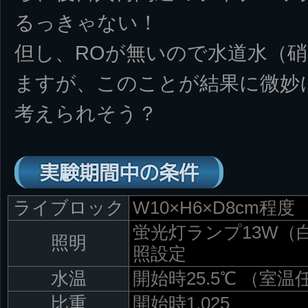
るっきゃない！
但し、ROが無いので水道水（
ますが、このことが結果に微妙
考えられそう？
実験期間中の条件
ライブロック
W10×H6×D8cm程度
蛍光灯ランプ13W（白
照明
照設定
水温
開始時25.5℃ （室温
比重
開始時1.025