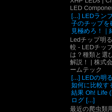
XHP LEDs | C
LED Compone
[...] LEDラ
子のチップを
見極めろ！｜結.
Ledチップ明
較 - LEDチッ
は？種類と選
解説！ | 株式
ームテック
[...] LEDの
如何に比較す
結果 Oh! Life
ログ [...]
最近の爬虫類用