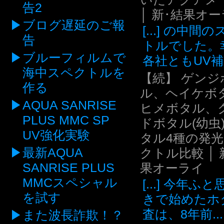
告2
│ 新･結果オ
ブログ遅延のご報
[...] の中間
告
トルでした。
ブルーフィルムで
各社ともUV補.
海中スペクトルを
【続】 ゲンジ
作る
ル、ヘイケボ
AQUA SANRISE
ヒメボタル、
PLUS MMC SP
ドボタル(幼虫
UV強化実験
タル4種の発
最新AQUA
クトル比較 │ 
SANRISE PLUS
果オーライ
MMCスペシャル
[...] 今年ふ
を試す
きで始めたホ
査は、8年前...
また波長詐欺！？