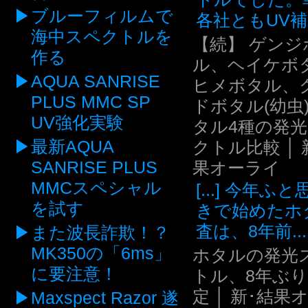
ブルーフィルムで
各社ともUV補.
海中スペクトルを
【続】 ゲンジ
作る
ル、ヘイケボ
AQUA SANRISE
ヒメボタル、
PLUS MMC SP
ドボタル(幼虫
UV強化実験
タル4種の発
最新AQUA
クトル比較 │ 
SANRISE PLUS
果オーライ
MMCスペシャル
[...] 今年ふ
を試す
きで始めたホ
査は、8年前...
また波長詐欺！？
MK350の「6ms」
ホタルの発光
に要注意！
トル、8年ぶ
定 │ 新･結果
Maxspect Razor 遂