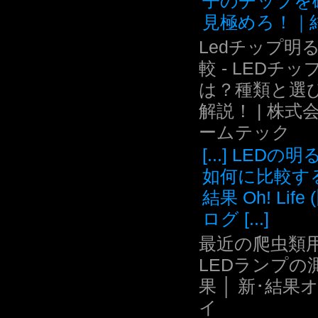
子のチップを
見極めろ！｜結.
Ledチップ明
較 - LEDチッ
は？種類と選
解説！ | 株式
ームテック
[...] LEDの
如何に比較す
結果 Oh! Life
ログ [...]
最近の爬虫類用
LEDランプの
果 │ 新･結果
イ