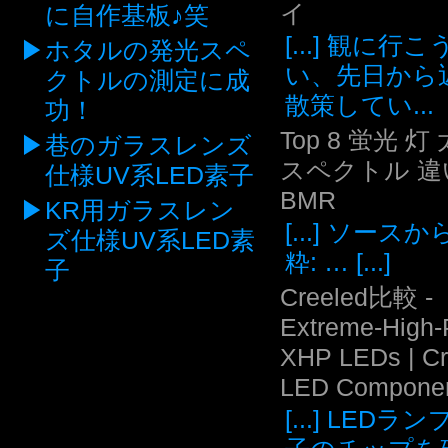
イ
に自作基板♪笑
[...] 観に行
ホタルの発光スペ
い、先日から
クトルの測定に成
散策してい...
功！
Top 8 蛍光 灯
巷のガラスレンズ
スペクトル 違い
仕様UV系LED素子
BMR
KR用ガラスレン
[...] ソース
ズ仕様UV系LED素
粋: … [...]
子
Creeled比較 -
Extreme-High
XHP LEDs | C
LED Compone
[...] LEDラ