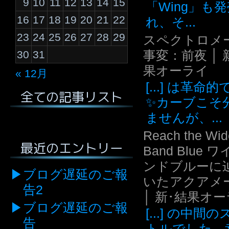
9
10
11
12
13
14
15
「Wing」も
16
17
18
19
20
21
22
れ、そ...
23
24
25
26
27
28
29
スペクトロメ
事変：前夜 │ 
30
31
果オーライ
« 12月
[...] は革命
全ての記事リスト
✨カーブこそ
ませんが、...
Reach the Wid
最近のエントリー
Band Blue 
ンドブルーに
ブログ遅延のご報
いたアクアメ
告2
│ 新･結果オ
ブログ遅延のご報
[...] の中間
告
トルでした。