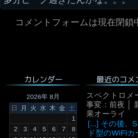
コメントフォームは現在閉鎖
最近のコメ
カレンダー
スペクトロメ
2026年 8月
事変：前夜 │ 
日
月
火
水
木
金
土
果オーライ
1
[...] その後
2
3
4
5
6
7
8
ド型のWiFi