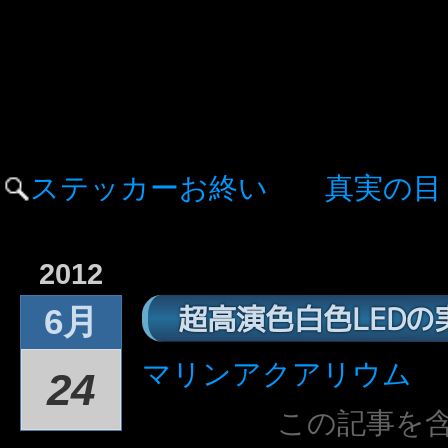
ステッカーお終い
真実の目
2012
超高演色白色LED
6月
マリンアクアリウム
24
この記事を