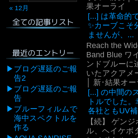
果オーライ
« 12月
[...] は革命
全ての記事リスト
✨カーブこそ
ませんが、...
Reach the Wid
最近のエントリー
Band Blue 
ンドブルーに
ブログ遅延のご報
いたアクアメ
告2
│ 新･結果オ
ブログ遅延のご報
[...] の中間
告
トルでした。
ブルーフィルムで
各社ともUV補.
海中スペクトルを
【続】 ゲンジ
作る
ル、ヘイケボ