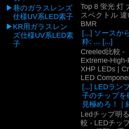
Top 8 蛍光 灯
巷のガラスレンズ
スペクトル 違い
仕様UV系LED素子
BMR
KR用ガラスレン
[...] ソース
ズ仕様UV系LED素
粋: … [...]
子
Creeled比較 -
Extreme-High
XHP LEDs | C
LED Compone
[...] LEDラ
子のチップを
見極めろ！｜結.
Ledチップ明
較 - LEDチッ