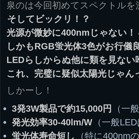
泉のは今回初めてスペクトルを
そしてビックリ！？
光源が微妙に400nmじゃない！ 
しかもRGB蛍光体3色がお行儀
LEDらしからぬ他に類を見ない
これ、完璧に疑似太陽光じゃん
しかーし！
3発3W製品で約15,000円
（一般
発光効率30-40lm/W
（一般LEDは
蛍光体寿命短し
（特に400nm