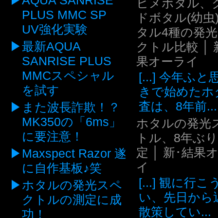
AQUA SANRISE
ヒメボタル、
PLUS MMC SP
ドボタル(幼虫
UV強化実験
タル4種の発
最新AQUA
クトル比較 │ 
SANRISE PLUS
果オーライ
MMCスペシャル
[...] 今年ふ
を試す
きで始めたホ
査は、8年前...
また波長詐欺！？
MK350の「6ms」
ホタルの発光
に要注意！
トル、8年ぶ
定 │ 新･結果
Maxspect Razor 遂
イ
に自作基板♪笑
[...] 観に行
ホタルの発光スペ
い、先日から
クトルの測定に成
散策してい...
功！