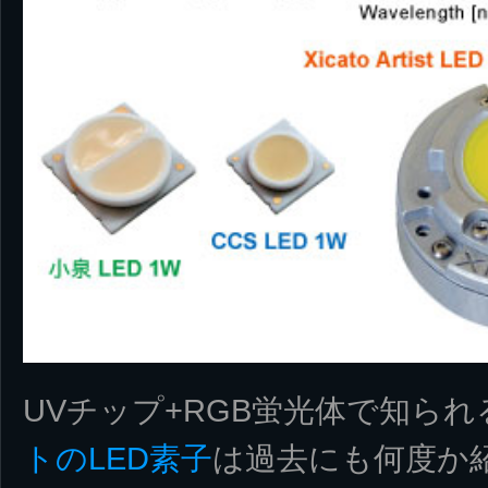
UVチップ+RGB蛍光体で知られ
トのLED素子
は過去にも何度か