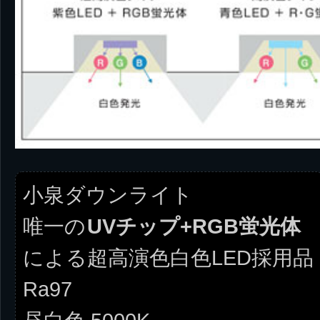
小泉ダウンライト
唯一の
UVチップ+RGB蛍光体
による超高演色白色LED採用品
Ra97