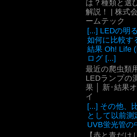
は？種類と選
解説！ | 株式
ームテック
[...] LEDの
如何に比較す
結果 Oh! Life
ログ [...]
最近の爬虫類用
LEDランプの
果 │ 新･結果
イ
[...] その他
として以前測
UVB蛍光管の中.
【赤と青だけ