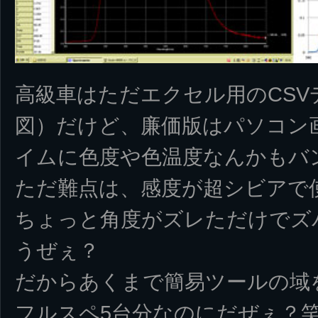
高級車はただエクセル用のCSV
図）だけど、廉価版はパソコン
イムに色度や色温度なんかもバ
ただ難点は、感度が超シビアで
ちょっと角度がズレただけでズ
うぜぇ？
だからあくまで簡易ツールの域
フルスペ5台分なのにだぜぇ？