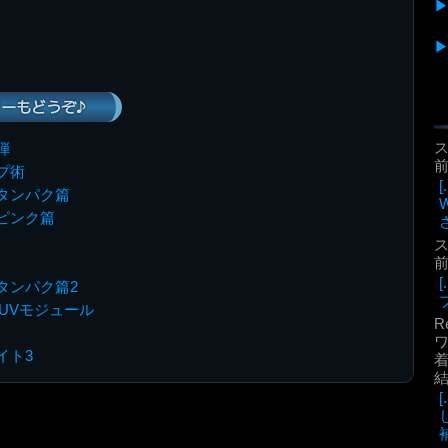
ーもどうぞ♪
弾
前
プ術
タンパク篇
ピンク篇
前
タンパク篇2
0W UVモジュール
R
イト3
着
補