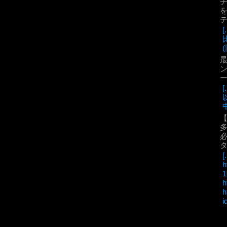
を
(
最
ン
中
必
[.
h
1
h
h
i