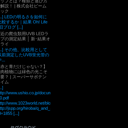
チップとは？種類と選び方
解説！ | 株式会社ビーム
テック
[...] LEDの明るさを如何に
比較するか｜結果 Oh! Life
旧ブログ [...]
近の爬虫類用UVB LEDラ
プの測定結果 │ 新･結果オ
ーライ
[...] その他、比較用として
以前測定したUVB蛍光管の
...
【赤と青だけじゃない？】
多肉植物には緑色の光こそ
要？ | スーパーサボテン
タイム
..]
ttp://www.ushio.co.jp/documents/technology/lightedge/lightedge_36/u
0.pdf
ttp://www.1023world.net/blog/%E5%85%89%E5%90%88%E6
ttp://jspp.org/hiroba/q_and_a/detail.html?
d=1855 [...]
タグクラウド