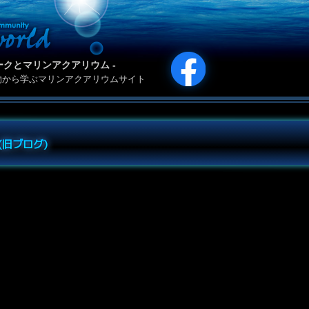
カリパークとマリンアクアリウム -
物から学ぶマリンアクアリウムサイト
e (旧ブログ)