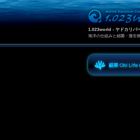
1.023world - ヤド
海洋の仕組みと細菌・微生
結果 Oh! Lif