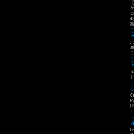
ロ
4
年
T
ト
[.
C
P
L
結
L