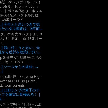
【続】 ゲンジボタル、ヘイ
ケボタル、ヒメボタル、ク
マドボタル(幼虫)、ホタル
種の発光スペクトル比較 │
新･結果オーライ
[...] 今年ふと思いつきで始
めたホタル調査は、8年前...
ホタルの発光スペクトル、8
ぶりに測定 │ 新･結果オー
ライ
[...] 観に行こうと思い、先
日から近所を散策してい...
op 8 蛍光 灯 太陽 光 スペク
ル 違い - BMR
[...] ソースからの抜粋: …
..]
reeled比較 - Extreme-High-
ower XHP LEDs | Cree
ED Components
[...] LEDランプの素子のチ
ップを確実に見極めろ！｜
...
edチップ明るさ比較 - LED