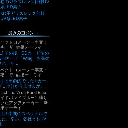
巷のガラスレンズ仕様UV
系LED素子
KR用ガラスレンズ仕様
UV系LED素子
最近のコメント
スペクトロメーター事変：
夜 │ 新･結果オーライ
[...] その後、SDカード型の
WiFiカード「Wing」も発売
され、そ...
スペクトロメーター事変：
夜 │ 新･結果オーライ
[...] は革命的でした✨カー
ブこそ分かりませんが、...
each the Wide Band Blue
ワイドバンドブルーに辿り
いたアクアメーカー │ 新･
結果オーライ
[...] の中間のスペクトルで
した。幸い、各社ともUV
...