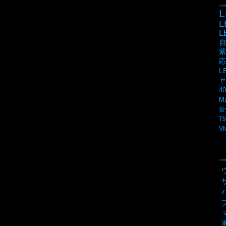
L
紫
応
L
ヤ
4
M
蛍
T5
V