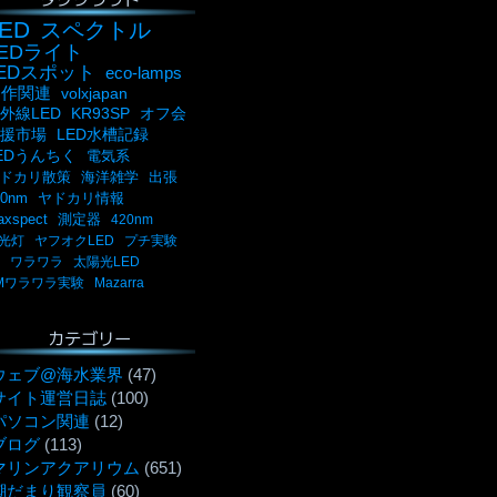
ED
スペクトル
LEDライト
LEDスポット
eco-lamps
自作関連
volxjapan
外線LED
KR93SP
オフ会
援市場
LED水槽記録
EDうんちく
電気系
ドカリ散策
海洋雑学
出張
00nm
ヤドカリ情報
axspect
測定器
420nm
光灯
ヤフオクLED
プチ実験
ワラワラ
太陽光LED
Mワラワラ実験
Mazarra
カテゴリー
ウェブ@海水業界
(47)
サイト運営日誌
(100)
パソコン関連
(12)
ブログ
(113)
マリンアクアリウム
(651)
潮だまり観察員
(60)