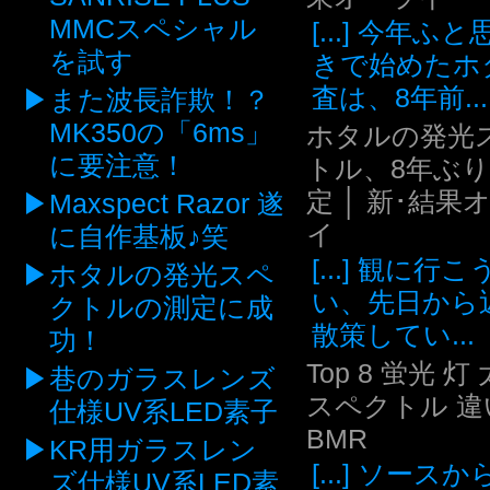
MMCスペシャル
[...] 今年ふ
を試す
きで始めたホ
査は、8年前...
また波長詐欺！？
MK350の「6ms」
ホタルの発光
に要注意！
トル、8年ぶ
定 │ 新･結果
Maxspect Razor 遂
イ
に自作基板♪笑
[...] 観に行
ホタルの発光スペ
い、先日から
クトルの測定に成
散策してい...
功！
Top 8 蛍光 灯
巷のガラスレンズ
スペクトル 違い
仕様UV系LED素子
BMR
KR用ガラスレン
[...] ソース
ズ仕様UV系LED素