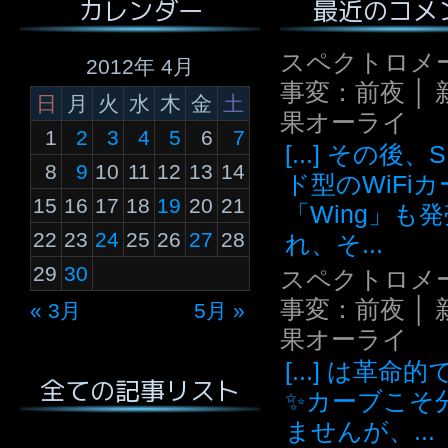
最近のコメ
カレンダー
スペクトロメ
2012年 4月
事変：前夜 │ 
日
月
火
水
木
金
土
果オーライ
1
2
3
4
5
6
7
[...] その後
8
9
10
11
12
13
14
ド型のWiFi
15
16
17
18
19
20
21
「Wing」も
22
23
24
25
26
27
28
れ、そ...
29
30
スペクトロメ
事変：前夜 │ 
« 3月
5月 »
果オーライ
[...] は革命
全ての記事リスト
✨カーブこそ
ませんが、...