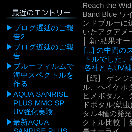
Reach the Wid
最近のエントリー
Band Blue 
ンドブルーに
ブログ遅延のご報
いたアクアメ
告2
│ 新･結果オ
ブログ遅延のご報
[...] の中間
告
トルでした。
ブルーフィルムで
各社ともUV補.
海中スペクトルを
【続】 ゲンジ
作る
ル、ヘイケボ
AQUA SANRISE
ヒメボタル、
PLUS MMC SP
ドボタル(幼虫
UV強化実験
タル4種の発
最新AQUA
クトル比較 │ 
SANRISE PLUS
果オーライ