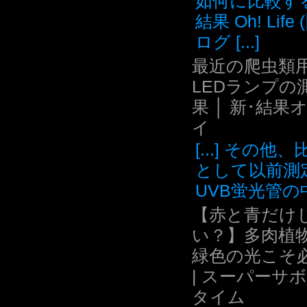
如何に比較す
結果 Oh! Life
ログ [...]
最近の爬虫類用
LEDランプの
果 │ 新･結果
イ
[...] その他
として以前測
UVB蛍光管の中.
【赤と青だけ
い？】多肉植
緑色の光こそ
| スーパーサ
タイム