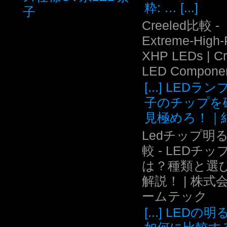
粋: … [...]
子
Creeled比較 -
Extreme-High
XHP LEDs | C
LED Compone
[...] LEDラ
子のチップを
見極めろ！｜結.
Ledチップ明
較 - LEDチッ
は？種類と選
解説！ | 株式
ームテック
[...] LEDの