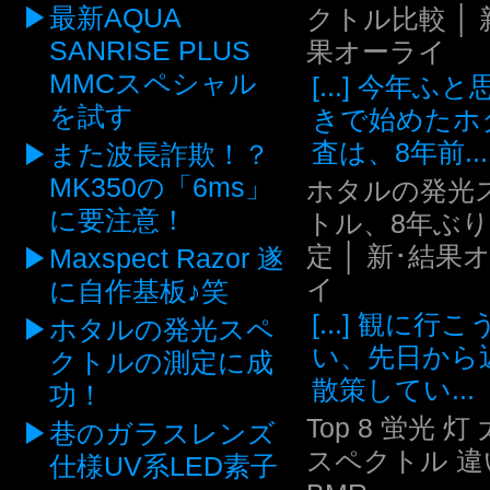
最新AQUA
クトル比較 │ 
SANRISE PLUS
果オーライ
MMCスペシャル
[...] 今年ふ
を試す
きで始めたホ
査は、8年前...
また波長詐欺！？
MK350の「6ms」
ホタルの発光
に要注意！
トル、8年ぶ
定 │ 新･結果
Maxspect Razor 遂
イ
に自作基板♪笑
[...] 観に行
ホタルの発光スペ
い、先日から
クトルの測定に成
散策してい...
功！
Top 8 蛍光 灯
巷のガラスレンズ
スペクトル 違い
仕様UV系LED素子