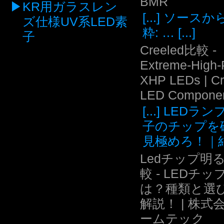
BMR
KR用ガラスレン
[...] ソース
ズ仕様UV系LED素
粋: … [...]
子
Creeled比較 -
Extreme-High
XHP LEDs | C
LED Compone
[...] LEDラ
子のチップを
見極めろ！｜結.
Ledチップ明
較 - LEDチッ
は？種類と選
解説！ | 株式
ームテック