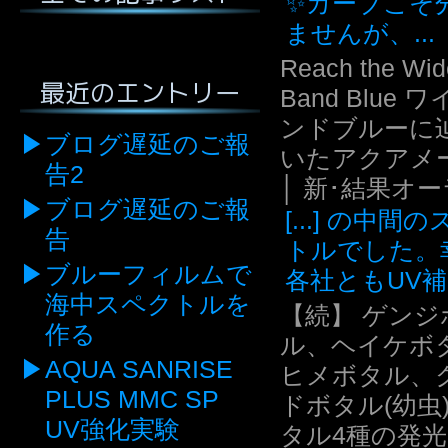
✨カーブこそ
ませんが、...
Reach the Wid
最近のエントリー
Band Blue 
ンドブルーに
ブログ遅延のご報
いたアクアメ
告2
│ 新･結果オ
ブログ遅延のご報
[...] の中間
告
トルでした。
ブルーフィルムで
各社ともUV補.
海中スペクトルを
【続】 ゲンジ
作る
ル、ヘイケボ
AQUA SANRISE
ヒメボタル、
PLUS MMC SP
ドボタル(幼虫
UV強化実験
タル4種の発