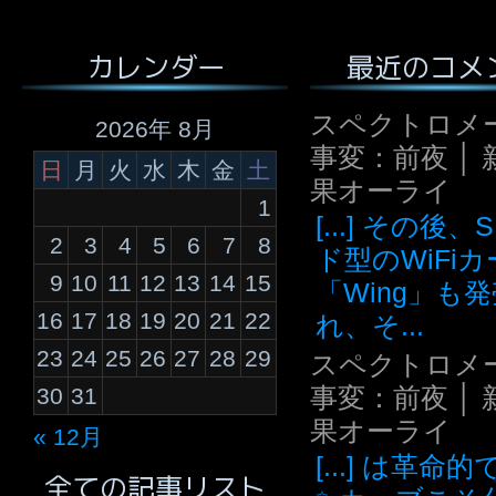
最近のコメ
カレンダー
スペクトロメ
2026年 8月
事変：前夜 │ 
日
月
火
水
木
金
土
果オーライ
1
[...] その後
2
3
4
5
6
7
8
ド型のWiFi
9
10
11
12
13
14
15
「Wing」も
16
17
18
19
20
21
22
れ、そ...
23
24
25
26
27
28
29
スペクトロメ
事変：前夜 │ 
30
31
果オーライ
« 12月
[...] は革命
全ての記事リスト