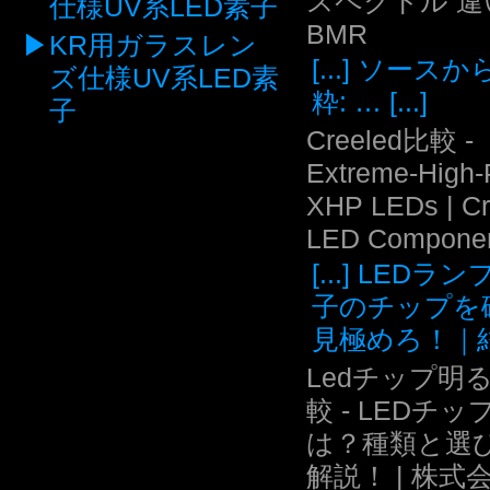
スペクトル 違い
仕様UV系LED素子
BMR
KR用ガラスレン
[...] ソース
ズ仕様UV系LED素
粋: … [...]
子
Creeled比較 -
Extreme-High
XHP LEDs | C
LED Compone
[...] LEDラ
子のチップを
見極めろ！｜結.
Ledチップ明
較 - LEDチッ
は？種類と選
解説！ | 株式