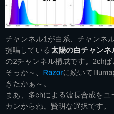
チャンネル1が白系、チャンネ
提唱している
太陽の白チャンネ
の2チャンネル構成です。2chば
そっか～、
Razor
に続いてIllum
きたかぁ～。
まあ、多chによる波長合成を
カンからね。賢明な選択です。