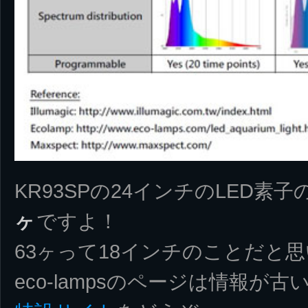
KR93SPの24インチのLED素
ヶ
ですよ！
63ヶって18インチのことだと
eco-lampsのページは情報が