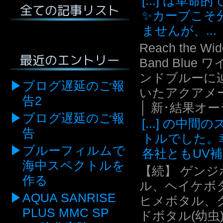
[...] は革命
全ての記事リスト
✨カーブこそ
ませんが、...
Reach the Wid
最近のエントリー
Band Blue 
ンドブルーに
ブログ遅延のご報
いたアクアメ
告2
│ 新･結果オ
ブログ遅延のご報
[...] の中間
告
トルでした。
ブルーフィルムで
各社ともUV補.
海中スペクトルを
【続】 ゲンジ
作る
ル、ヘイケボ
AQUA SANRISE
ヒメボタル、
PLUS MMC SP
ドボタル(幼虫