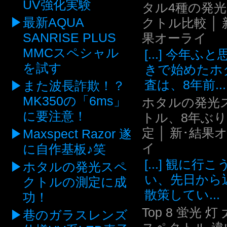
UV強化実験
タル4種の発
最新AQUA
クトル比較 │ 
SANRISE PLUS
果オーライ
MMCスペシャル
[...] 今年ふ
を試す
きで始めたホ
査は、8年前...
また波長詐欺！？
MK350の「6ms」
ホタルの発光
に要注意！
トル、8年ぶ
定 │ 新･結果
Maxspect Razor 遂
イ
に自作基板♪笑
[...] 観に行
ホタルの発光スペ
い、先日から
クトルの測定に成
散策してい...
功！
Top 8 蛍光 灯
巷のガラスレンズ