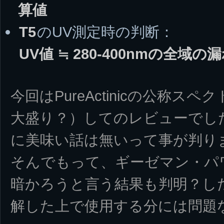
算値
T5
のUV測定時の判断：
UV値 ≒ 280-400nmの全域
今回はPureActinicの公称スペク
大盛り？）してのレビューでし
に美味い話は無いって事が判り
そんでもって、ギーゼマン・パ
暗かろうと言う結果も判明？し
解した上で使用する分には問題