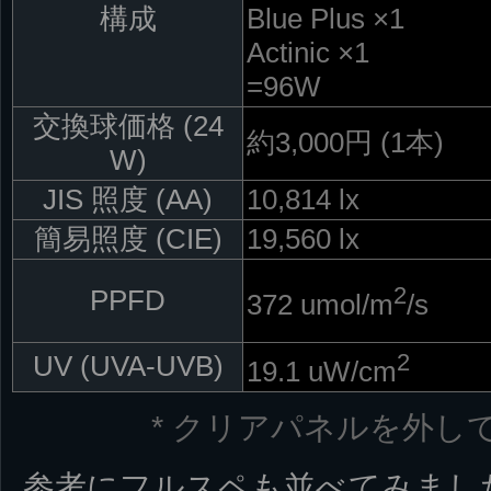
構成
Blue Plus ×1
Actinic ×1
=96W
交換球価格 (24
約3,000円 (1本)
W)
JIS 照度 (AA)
10,814 lx
簡易照度 (CIE)
19,560 lx
2
PPFD
372 umol/m
/s
2
UV (UVA-UVB)
19.1 uW/cm
* クリアパネルを外し
参考にフルスペも並べてみまし