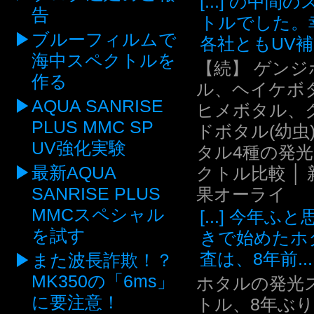
[...] の中間
告
トルでした。
ブルーフィルムで
各社ともUV補.
海中スペクトルを
【続】 ゲンジ
作る
ル、ヘイケボ
AQUA SANRISE
ヒメボタル、
PLUS MMC SP
ドボタル(幼虫
UV強化実験
タル4種の発
最新AQUA
クトル比較 │ 
SANRISE PLUS
果オーライ
MMCスペシャル
[...] 今年ふ
を試す
きで始めたホ
査は、8年前...
また波長詐欺！？
MK350の「6ms」
ホタルの発光
に要注意！
トル、8年ぶ