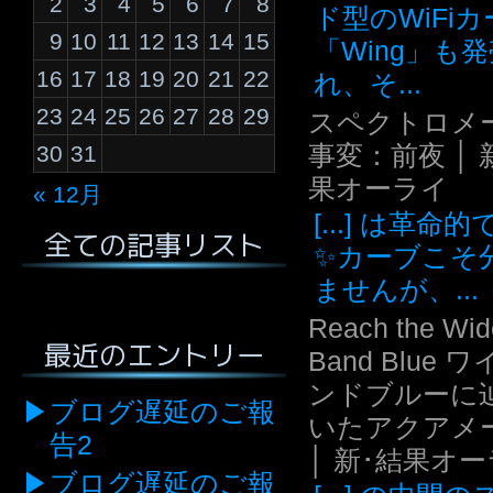
2
3
4
5
6
7
8
ド型のWiFi
9
10
11
12
13
14
15
「Wing」も
16
17
18
19
20
21
22
れ、そ...
23
24
25
26
27
28
29
スペクトロメ
事変：前夜 │ 
30
31
果オーライ
« 12月
[...] は革命
全ての記事リスト
✨カーブこそ
ませんが、...
Reach the Wid
最近のエントリー
Band Blue 
ンドブルーに
ブログ遅延のご報
いたアクアメ
告2
│ 新･結果オ
ブログ遅延のご報