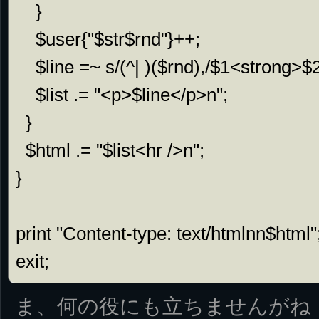
    }

    $user{"$str$rnd"}++;

    $line =~ s/(^| )($rnd),/$1<strong>$2</strong>,/g;

    $list .= "<p>$line</p>n";

  }

  $html .= "$list<hr />n";

}

print "Content-type: text/htmlnn$html";
exit;
ま、何の役にも立ちませんがね