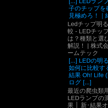
[...] LEDラ
子のチップを
見極めろ！｜結.
Ledチップ明
較 - LEDチッ
は？種類と選
解説！ | 株式
ームテック
[...] LEDの
如何に比較す
結果 Oh! Life
ログ [...]
最近の爬虫類用
LEDランプの
果 │ 新･結果