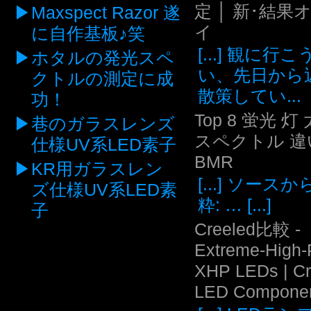
定 │ 新･結果
Maxspect Razor 遂
イ
に自作基板♪笑
[...] 観に行
ホタルの発光スペ
い、先日から
クトルの測定に成
散策してい...
功！
Top 8 蛍光 灯
巷のガラスレンズ
スペクトル 違い
仕様UV系LED素子
BMR
KR用ガラスレン
[...] ソース
ズ仕様UV系LED素
粋: … [...]
子
Creeled比較 -
Extreme-High
XHP LEDs | C
LED Compone