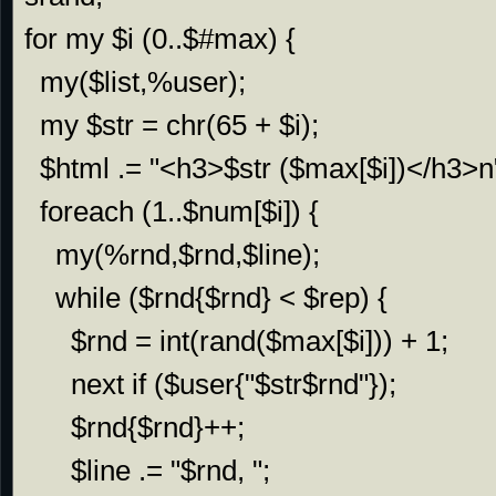
for my $i (0..$#max) {

  my($list,%user);

  my $str = chr(65 + $i);

  $html .= "<h3>$str ($max[$i])</h3>n";

  foreach (1..$num[$i]) {

    my(%rnd,$rnd,$line);

    while ($rnd{$rnd} < $rep) {

      $rnd = int(rand($max[$i])) + 1;

      next if ($user{"$str$rnd"});

      $rnd{$rnd}++;

      $line .= "$rnd, ";
