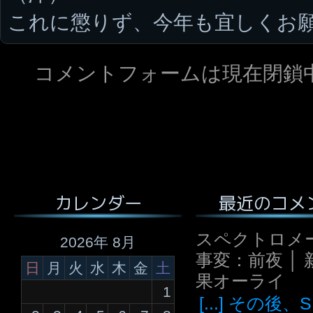
これに懲りず、今年も宜しくお
コメントフォームは現在閉鎖
最近のコメ
カレンダー
スペクトロメ
2026年 8月
事変：前夜 │ 
日
月
火
水
木
金
土
果オーライ
1
[...] その後