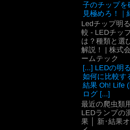
子のチップを
見極めろ！｜結.
Ledチップ明
較 - LEDチッ
は？種類と選
解説！ | 株式
ームテック
[...] LEDの
如何に比較す
結果 Oh! Life
ログ [...]
最近の爬虫類用
LEDランプの
果 │ 新･結果