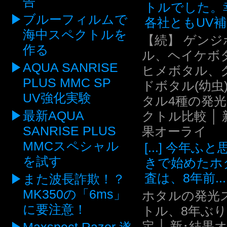
告
トルでした。
ブルーフィルムで
各社ともUV補.
海中スペクトルを
【続】 ゲンジ
作る
ル、ヘイケボ
AQUA SANRISE
ヒメボタル、
PLUS MMC SP
ドボタル(幼虫
UV強化実験
タル4種の発
最新AQUA
クトル比較 │ 
SANRISE PLUS
果オーライ
MMCスペシャル
[...] 今年ふ
を試す
きで始めたホ
査は、8年前...
また波長詐欺！？
MK350の「6ms」
ホタルの発光
に要注意！
トル、8年ぶ
定 │ 新･結果