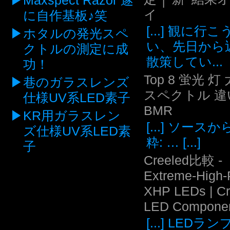
Maxspect Razor 遂
イ
に自作基板♪笑
[...] 観に行
ホタルの発光スペ
い、先日から
クトルの測定に成
散策してい...
功！
Top 8 蛍光 灯
巷のガラスレンズ
スペクトル 違い
仕様UV系LED素子
BMR
KR用ガラスレン
[...] ソース
ズ仕様UV系LED素
粋: … [...]
子
Creeled比較 -
Extreme-High
XHP LEDs | C
LED Compone
[...] LEDラ