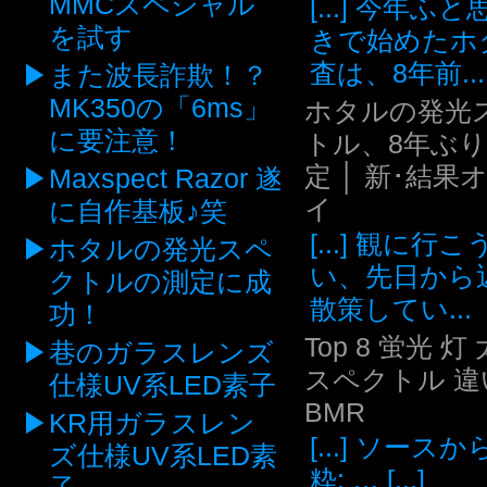
MMCスペシャル
[...] 今年ふ
を試す
きで始めたホ
査は、8年前...
また波長詐欺！？
MK350の「6ms」
ホタルの発光
に要注意！
トル、8年ぶ
定 │ 新･結果
Maxspect Razor 遂
イ
に自作基板♪笑
[...] 観に行
ホタルの発光スペ
い、先日から
クトルの測定に成
散策してい...
功！
Top 8 蛍光 灯
巷のガラスレンズ
スペクトル 違い
仕様UV系LED素子
BMR
KR用ガラスレン
[...] ソース
ズ仕様UV系LED素
粋: … [...]