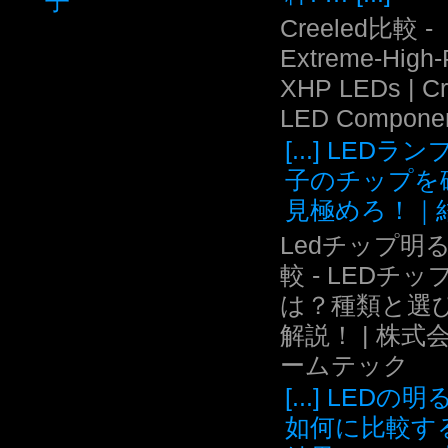
子
Creeled比較 -
Extreme-High
XHP LEDs | C
LED Compone
[...] LEDラ
子のチップを
見極めろ！｜結.
Ledチップ明
較 - LEDチッ
は？種類と選
解説！ | 株式
ームテック
[...] LEDの
如何に比較す