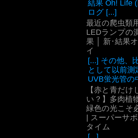
結果 Oh! Life
ログ [...]
最近の爬虫類用
LEDランプの
果 │ 新･結果
イ
[...] その他
として以前測
UVB蛍光管の中.
【赤と青だけ
い？】多肉植
緑色の光こそ
| スーパーサ
タイム
[...]