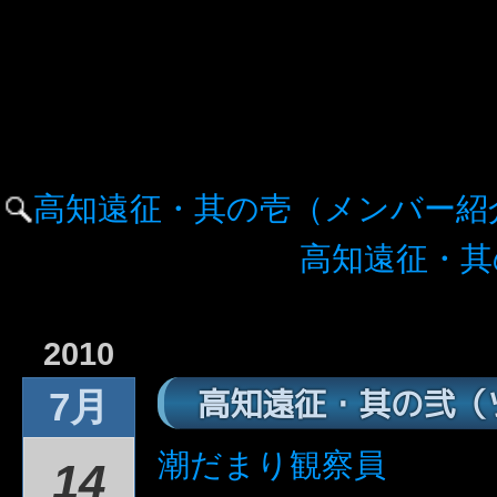
高知遠征・其の壱（メンバー紹
高知遠征・其
2010
高知遠征・其の弐（
7月
潮だまり観察員
14