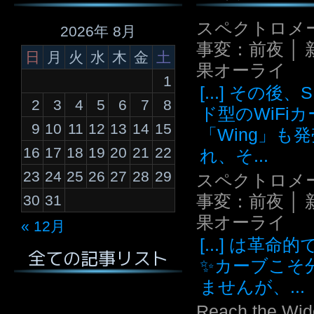
スペクトロメ
2026年 8月
事変：前夜 │ 
日
月
火
水
木
金
土
果オーライ
1
[...] その後
2
3
4
5
6
7
8
ド型のWiFi
9
10
11
12
13
14
15
「Wing」も
16
17
18
19
20
21
22
れ、そ...
23
24
25
26
27
28
29
スペクトロメ
事変：前夜 │ 
30
31
果オーライ
« 12月
[...] は革命
全ての記事リスト
✨カーブこそ
ませんが、...
Reach the Wid