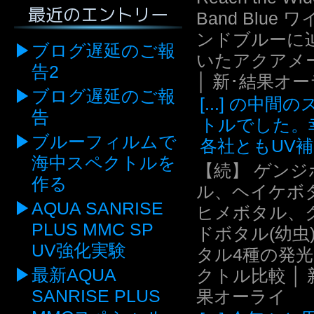
最近のエントリー
Band Blue 
ンドブルーに
ブログ遅延のご報
いたアクアメ
告2
│ 新･結果オ
ブログ遅延のご報
[...] の中間
告
トルでした。
ブルーフィルムで
各社ともUV補.
海中スペクトルを
【続】 ゲンジ
作る
ル、ヘイケボ
AQUA SANRISE
ヒメボタル、
PLUS MMC SP
ドボタル(幼虫
UV強化実験
タル4種の発
最新AQUA
クトル比較 │ 
SANRISE PLUS
果オーライ