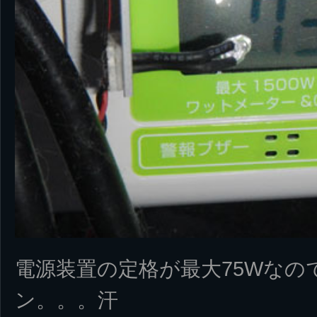
電源装置の定格が最大75Wなの
ン。。。汗