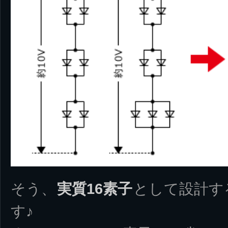
そう、
実質16素子
として設計す
す♪