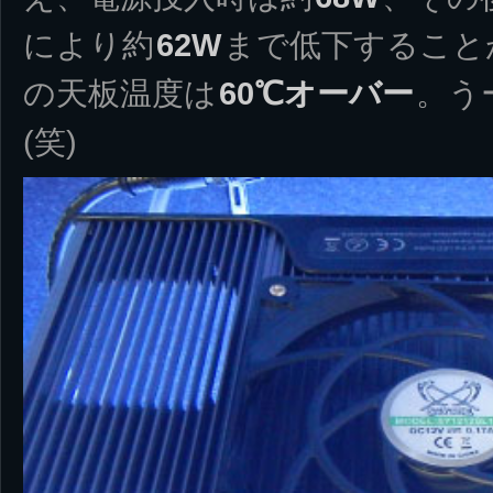
により約
62W
まで低下すること
の天板温度は
60℃オーバー
。う
(笑)