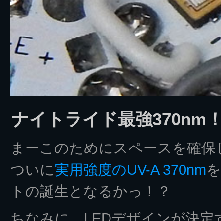
ナイトライド最強370nm
まーこのためにスペースを確保し
ついに
実用強度のUV-A 370nm
を
トの誕生となるかっ！？
ちなみに、LEDデザインが決定