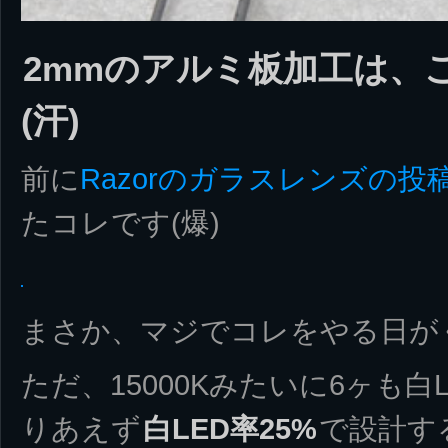
2mmのアルミ板加工は、
(汗)
前に
Razorのガラスレンズの投
たコレです(爆)
まさか、マジでコレをやる日が
ただ、15000Kみたいに6ヶも
りあえず
白LED率25%
で設計す