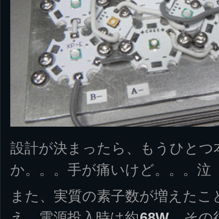
設計が決まったら、もうひとつ
か。。。手が痛いけど。。。泣
また、実質の素子数が増えたこ
え、電源投入時は約
68W
、その