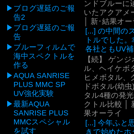
ンドブルーに
ブログ遅延のご報
いたアクアメ
告2
│ 新･結果オ
ブログ遅延のご報
[...] の中間
告
トルでした。
ブルーフィルムで
各社ともUV補.
海中スペクトルを
【続】 ゲンジ
作る
ル、ヘイケボ
AQUA SANRISE
ヒメボタル、
PLUS MMC SP
ドボタル(幼虫
UV強化実験
タル4種の発
最新AQUA
クトル比較 │ 
SANRISE PLUS
果オーライ
MMCスペシャル
[...] 今年ふ
を試す
きで始めたホ