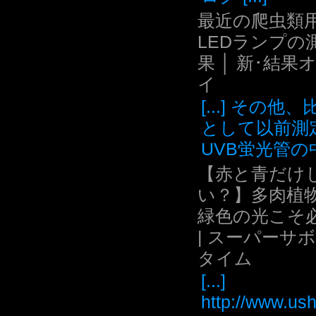
最近の爬虫類用
LEDランプの
果 │ 新･結果
イ
[...] その他
として以前測
UVB蛍光管の中.
【赤と青だけ
い？】多肉植
緑色の光こそ
| スーパーサ
タイム
[...]
http://www.ush