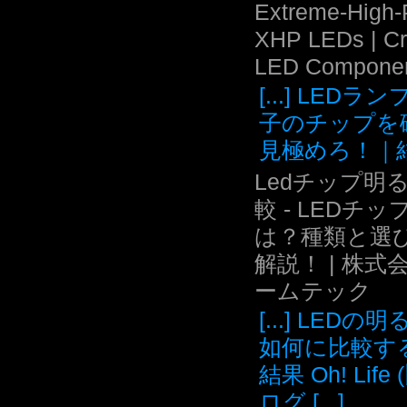
Extreme-High
XHP LEDs | C
LED Compone
[...] LEDラ
子のチップを
見極めろ！｜結.
Ledチップ明
較 - LEDチッ
は？種類と選
解説！ | 株式
ームテック
[...] LEDの
如何に比較す
結果 Oh! Life
ログ [...]