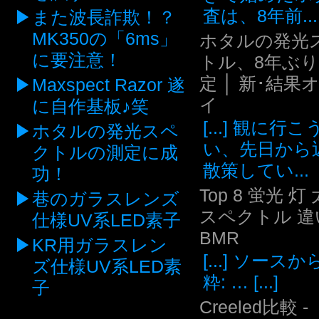
査は、8年前...
また波長詐欺！？
MK350の「6ms」
ホタルの発光
に要注意！
トル、8年ぶ
定 │ 新･結果
Maxspect Razor 遂
イ
に自作基板♪笑
[...] 観に行
ホタルの発光スペ
い、先日から
クトルの測定に成
散策してい...
功！
Top 8 蛍光 灯
巷のガラスレンズ
スペクトル 違い
仕様UV系LED素子
BMR
KR用ガラスレン
[...] ソース
ズ仕様UV系LED素
粋: … [...]
子
Creeled比較 -