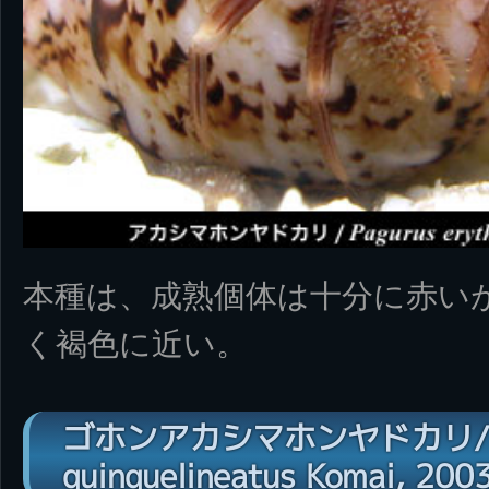
本種は、成熟個体は十分に赤い
く褐色に近い。
ゴホンアカシマホンヤドカリ/Pa
quinquelineatus Komai, 200