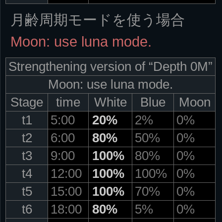
月齢周期モードを使う場合
Moon: use luna mode.
Strengthening version of “Depth 0M”
Moon: use luna mode.
Stage
time
White
Blue
Moon
t1
5:00
20%
2%
0%
t2
6:00
80%
50%
0%
t3
9:00
100%
80%
0%
t4
12:00
100%
100%
0%
t5
15:00
100%
70%
0%
t6
18:00
80%
5%
0%