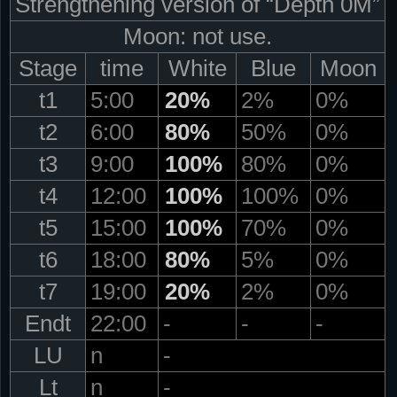
Strengthening version of “Depth 0M”
Moon: not use.
Stage
time
White
Blue
Moon
t1
5:00
20%
2%
0%
t2
6:00
80%
50%
0%
t3
9:00
100%
80%
0%
t4
12:00
100%
100%
0%
t5
15:00
100%
70%
0%
t6
18:00
80%
5%
0%
t7
19:00
20%
2%
0%
Endt
22:00
-
-
-
LU
n
-
Lt
n
-