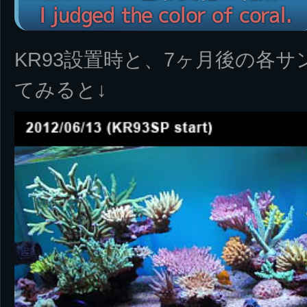
I judged the color of coral.
KR93設置時と、7ヶ月後の各
てみると↓