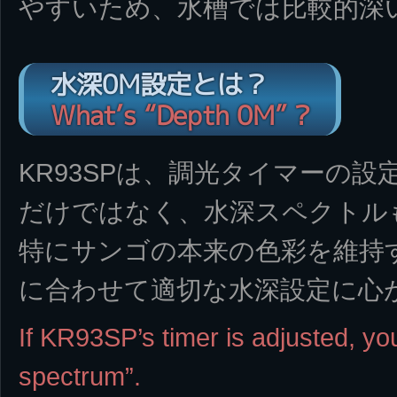
やすいため、水槽では比較的深
水深0M設定とは？
What’s “Depth 0M” ?
KR93SPは、調光タイマーの
だけではなく、水深スペクトル
特にサンゴの本来の色彩を維持
に合わせて適切な水深設定に心
If KR93SP’s timer is adjusted, yo
spectrum”.