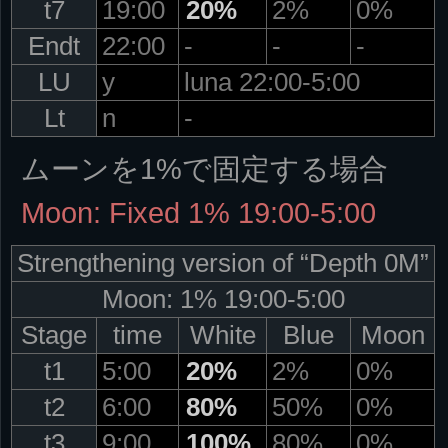
t7
19:00
20%
2%
0%
Endt
22:00
-
-
-
LU
y
luna 22:00-5:00
Lt
n
-
ムーンを1%で固定する場合
Moon: Fixed 1% 19:00-5:00
Strengthening version of “Depth 0M”
Moon: 1% 19:00-5:00
Stage
time
White
Blue
Moon
t1
5:00
20%
2%
0%
t2
6:00
80%
50%
0%
t3
9:00
100%
80%
0%