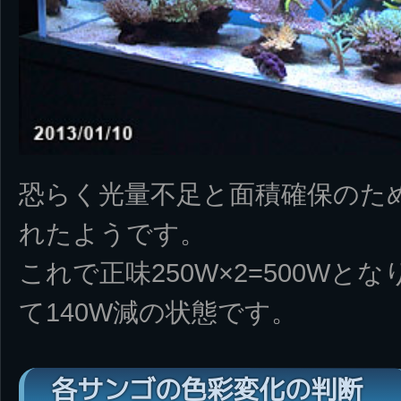
恐らく光量不足と面積確保のため
れたようです。
これで正味250W×2=500Wとな
て140W減の状態です。
各サンゴの色彩変化の判断