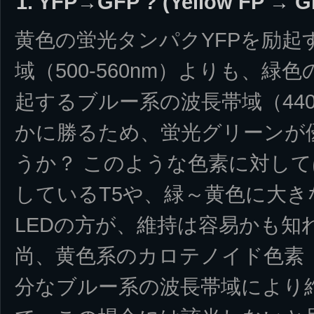
1. YFP→GFP ? (Yellow FP → G
黄色の蛍光タンパクYFPを励起
域（500-560nm）よりも、緑
起するブルー系の波長帯域（440
かに勝るため、蛍光グリーンが
うか？ このような色素に対し
しているT5や、緑～黄色に大
LEDの方が、維持は容易かも知
尚、黄色系のカロテノイド色素
分なブルー系の波長帯域により