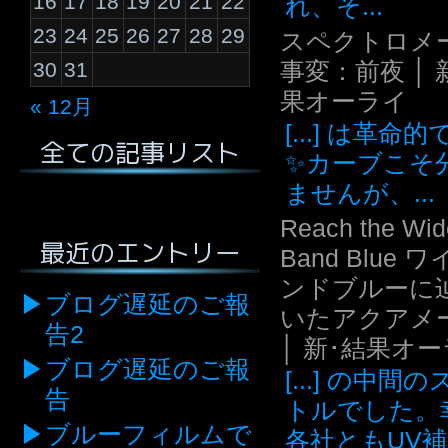
16
17
18
19
20
21
22
れ、そ...
23
24
25
26
27
28
29
スペクトロメ
事変：前夜 │ 
30
31
果オーライ
« 12月
[...] は革命
全ての記事リスト
✨カーブこそ
ませんが、...
Reach the Wid
最近のエントリー
Band Blue 
ンドブルーに
ブログ遅延のご報
いたアクアメ
告2
│ 新･結果オ
ブログ遅延のご報
[...] の中間
告
トルでした。
ブルーフィルムで
各社ともUV補.