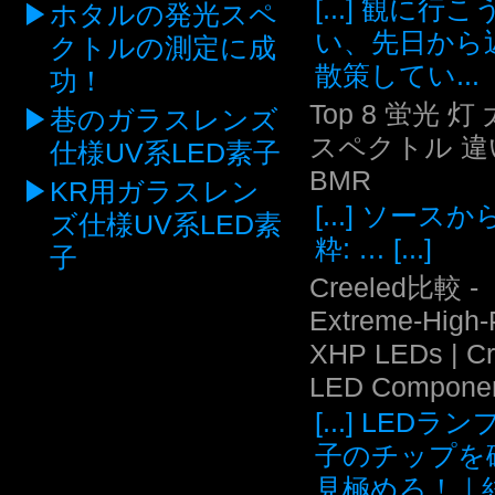
[...] 観に行
ホタルの発光スペ
い、先日から
クトルの測定に成
散策してい...
功！
Top 8 蛍光 灯
巷のガラスレンズ
スペクトル 違い
仕様UV系LED素子
BMR
KR用ガラスレン
[...] ソース
ズ仕様UV系LED素
粋: … [...]
子
Creeled比較 -
Extreme-High
XHP LEDs | C
LED Compone
[...] LEDラ
子のチップを
見極めろ！｜結.