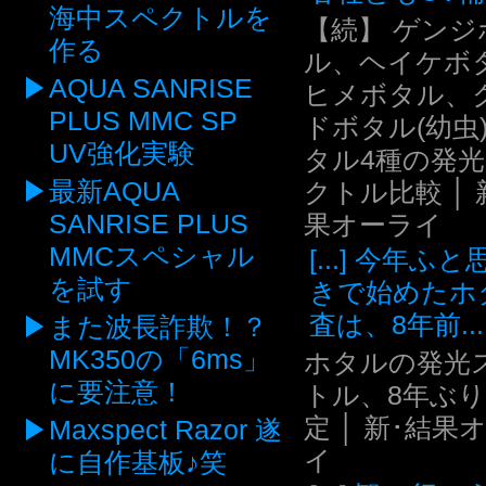
海中スペクトルを
【続】 ゲンジ
作る
ル、ヘイケボ
AQUA SANRISE
ヒメボタル、
PLUS MMC SP
ドボタル(幼虫
UV強化実験
タル4種の発
最新AQUA
クトル比較 │ 
SANRISE PLUS
果オーライ
MMCスペシャル
[...] 今年ふ
を試す
きで始めたホ
査は、8年前...
また波長詐欺！？
MK350の「6ms」
ホタルの発光
に要注意！
トル、8年ぶ
定 │ 新･結果
Maxspect Razor 遂
イ
に自作基板♪笑