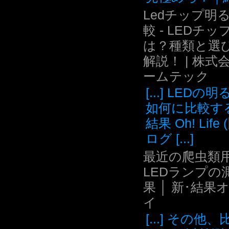
Ledチップ明
較 - LEDチッ
は？種類と選
解説！ | 株式
ームテック
[...] LEDの
如何に比較す
結果 Oh! Life
ログ [...]
最近の爬虫類用
LEDランプの
果 │ 新･結果
イ
[...] その他