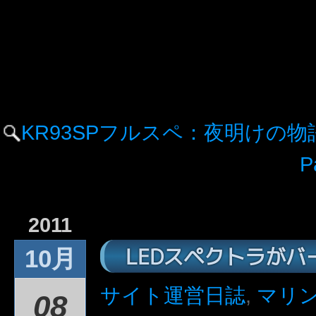
KR93SPフルスペ：夜明けの
P
2011
LEDスペクトラがバ
10月
サイト運営日誌
,
マリ
08