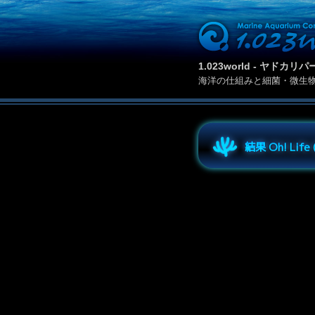
1.023world - ヤド
海洋の仕組みと細菌・微生
結果 Oh! Lif