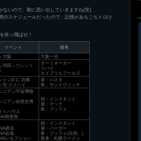
かないので、順に思い出していきますね(笑)
日間のスケジュールだったので、記憶があちこちトロけ
老を吹っ飛ばせ！
イベント
備考
→大阪
大阪一泊
ターミネーター
→羽田→ワシント
スパイ
.
エイプリルフールズ
トンD.C. 到着
昼：パスタ
ン宅 スイハイ
夜：サンドウィッチ
ソニアン宇宙博物
朝：インスタント
ソニアン自然史博
昼：マック
夜：ブッフェ
イトハウス
CNA前夜祭
朝：インスタント
NA講演
昼：バーガー
NA会場
夜：ブッフェ(生肉…)
CNAレセプション
夜食：札幌ラーメン