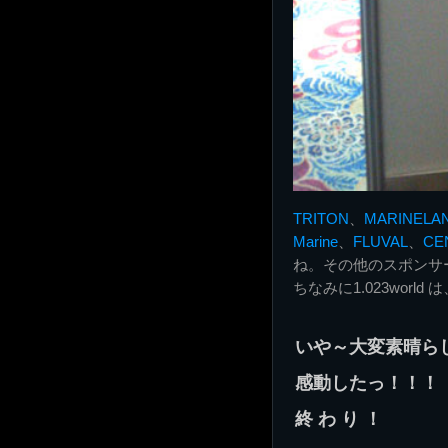
TRITON
、
MARINELA
Marine
、
FLUVAL
、
CEN
ね。その他のスポンサ
ちなみに1.023worl
いや～大変素晴ら
感動したっ！！！
終 わ り ！