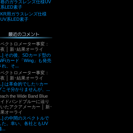
巷のガラスレンズ仕様UV
系LED素子
KR用ガラスレンズ仕様
UV系LED素子
最近のコメント
スペクトロメーター事変：
夜 │ 新･結果オーライ
[...] その後、SDカード型の
WiFiカード「Wing」も発売
され、そ...
スペクトロメーター事変：
夜 │ 新･結果オーライ
[...] は革命的でした✨カー
ブこそ分かりませんが、...
each the Wide Band Blue
ワイドバンドブルーに辿り
いたアクアメーカー │ 新･
結果オーライ
[...] の中間のスペクトルで
した。幸い、各社ともUV
...