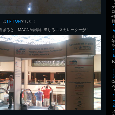
ロ
4
ーは
TRITON
でした！
過ぎると、MACNA会場に降りるエスカレーターが！
年
T
ト
[.
C
P
L
結
L