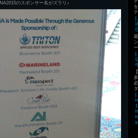
NA2015のスポンサー名がズラリ♪
を
(
最
ン
中
必
[.
h
1
h
h
i