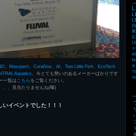
L
紫
応
L
ヤ
4
M
ND
、
Maxspect
、
CoralVue
、
AI
、
Two Little Fish
、
EcoTech
蛍
T5
TRAL Aquatics
、今とても勢いのあるメーカーばかりです
V
ー一覧は
こちら
をご覧ください。
d は、、、見当たりませんね(曝)
しいイベントでした！！！