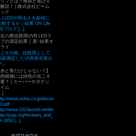
チップとは？種類と選び方
解説！ | 株式会社ビーム
テック
[...] LEDの明るさを如何に
比較するか｜結果 Oh! Life
旧ブログ [...]
近の爬虫類用UVB LEDラ
プの測定結果 │ 新･結果オ
ーライ
[...] その他、比較用として
以前測定したUVB蛍光管の
...
【赤と青だけじゃない？】
多肉植物には緑色の光こそ
要？ | スーパーサボテン
タイム
..]
ttp://www.ushio.co.jp/documents/technology/lightedge/lightedge_36/u
0.pdf
ttp://www.1023world.net/blog/%E5%85%89%E5%90%88%E6
ttp://jspp.org/hiroba/q_and_a/detail.html?
d=1855 [...]
タグクラウド