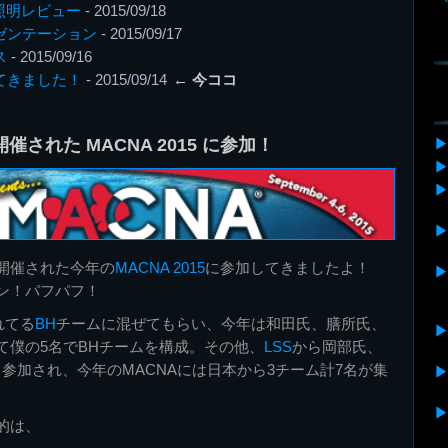
D照明レビュー
- 2015/09/18
レゼンテーション
- 2015/09/17
ス
- 2015/09/16
ってきました！
- 2015/09/14
← 今ココ
催された MACNA 2015 に参加！
で開催された今年の
MACNA 2015
に参加してきましたよ！
ン！パフパフ！
れてる
BH
チームに混ぜてもらい、今年は和田氏、膳所氏、
て僕の5名でBHチームを構成。その他、
LSS
から岡部氏、
参加され、今年のMACNAには日本から3チーム計7名が集
的は、