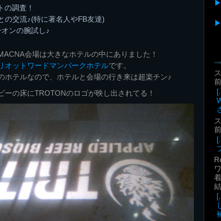
トの調査！
の交流♪(特に著名人やFB友達)
ーオンの腕試し♪
MACNA会場は大きなホテルの中にありました！
リオットワードマンパークホテル
です。
のホテルなので、ホテルと会場の行き来は超楽チン♪
前
ビーの床にTROTONのロゴが映し出されてる！
前
R
着
補