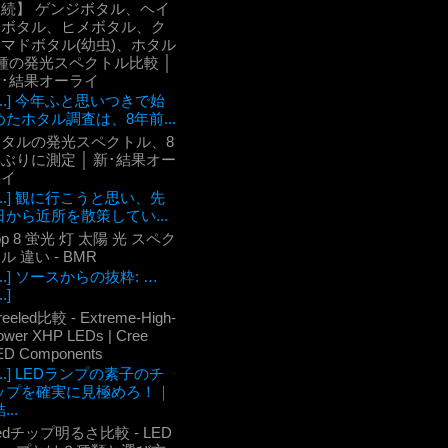
【続】 ゲンジボタル、ヘイ
ケボタル、ヒメボタル、ク
マドボタル(幼虫)、ホタル
種の発光スペクトル比較 │
新･結果オーライ
[...] 今年ふと思いつきで始
めたホタル調査は、8年前...
ホタルの発光スペクトル、8
ぶりに測定 │ 新･結果オー
ライ
[...] 観に行こうと思い、先
日から近所を散策してい...
op 8 蛍光 灯 太陽 光 スペク
ル 違い - BMR
[...] ソースからの抜粋: …
..]
reeled比較 - Extreme-High-
ower XHP LEDs | Cree
ED Components
[...] LEDランプの素子のチ
ップを確実に見極めろ！｜
...
edチップ明るさ比較 - LED