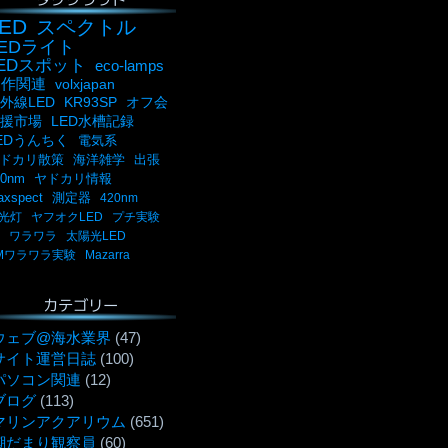
ED
スペクトル
LEDライト
LEDスポット
eco-lamps
自作関連
volxjapan
外線LED
KR93SP
オフ会
援市場
LED水槽記録
EDうんちく
電気系
ドカリ散策
海洋雑学
出張
00nm
ヤドカリ情報
axspect
測定器
420nm
光灯
ヤフオクLED
プチ実験
ワラワラ
太陽光LED
Mワラワラ実験
Mazarra
カテゴリー
ウェブ@海水業界
(47)
サイト運営日誌
(100)
パソコン関連
(12)
ブログ
(113)
マリンアクアリウム
(651)
潮だまり観察員
(60)