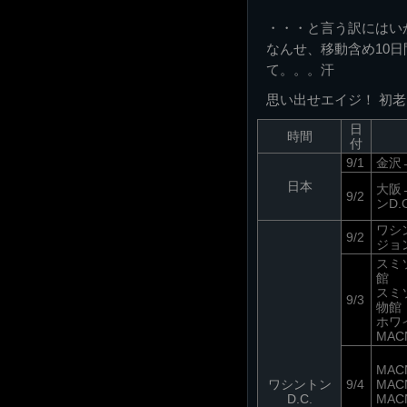
・・・と言う訳にはい
なんせ、移動含め10
て。。。汗
思い出せエイジ！ 初
日
時間
付
9/1
金沢
日本
大阪
9/2
ンD.C
ワシン
9/2
ジョ
スミ
館
スミ
9/3
物館
ホワ
MA
MAC
ワシントン
9/4
MAC
D.C.
MA