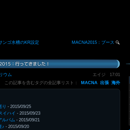
サンゴ水槽のKR設定
MACNA2015：ブース
A2015：行ってきました！
リウム
エイジ
17:01
この記事を含むタグの全記事リスト：
MACNA
出張
海外
巡り
- 2015/09/25
hnスイハイ
- 2015/09/23
流アルバム
- 2015/09/21
産♪
- 2015/09/20