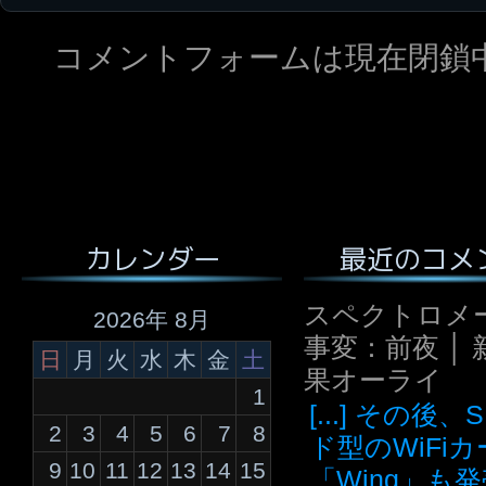
コメントフォームは現在閉鎖
最近のコメ
カレンダー
スペクトロメ
2026年 8月
事変：前夜 │ 
日
月
火
水
木
金
土
果オーライ
1
[...] その後
2
3
4
5
6
7
8
ド型のWiFi
9
10
11
12
13
14
15
「Wing」も