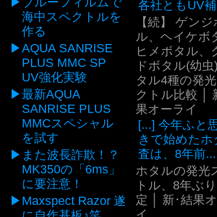
ブルーフィルムで
各社ともUV補.
海中スペクトルを
【続】 ゲンジ
作る
ル、ヘイケボ
AQUA SANRISE
ヒメボタル、
PLUS MMC SP
ドボタル(幼虫
UV強化実験
タル4種の発
最新AQUA
クトル比較 │ 
SANRISE PLUS
果オーライ
MMCスペシャル
[...] 今年ふ
を試す
きで始めたホ
査は、8年前...
また波長詐欺！？
MK350の「6ms」
ホタルの発光
に要注意！
トル、8年ぶ
定 │ 新･結果
Maxspect Razor 遂
イ
に自作基板♪笑