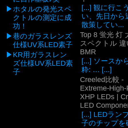
[...] 観に行
ホタルの発光スペ
い、先日から
クトルの測定に成
散策してい...
功！
Top 8 蛍光 灯
巷のガラスレンズ
スペクトル 違い
仕様UV系LED素子
BMR
KR用ガラスレン
[...] ソース
ズ仕様UV系LED素
粋: … [...]
子
Creeled比較 -
Extreme-High
XHP LEDs | C
LED Compone
[...] LEDラ
子のチップを