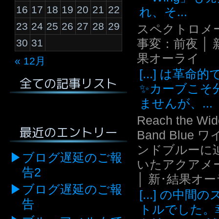
16
17
18
19
20
21
22
れ、そ...
23
24
25
26
27
28
29
スペクトロメ
事変：前夜 │ 
30
31
果オーライ
« 12月
[...] は革命
全ての記事リスト
✨カーブこそ
ませんが、...
Reach the Wid
最近のエントリー
Band Blue 
ンドブルーに
ブログ遅延のご報
いたアクアメ
告2
│ 新･結果オ
ブログ遅延のご報
[...] の中間
告
トルでした。