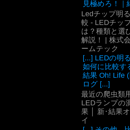
見極めろ！｜結.
Ledチップ明
較 - LEDチッ
は？種類と選
解説！ | 株式
ームテック
[...] LEDの
如何に比較す
結果 Oh! Life
ログ [...]
最近の爬虫類用
LEDランプの
果 │ 新･結果
イ
[...] その他