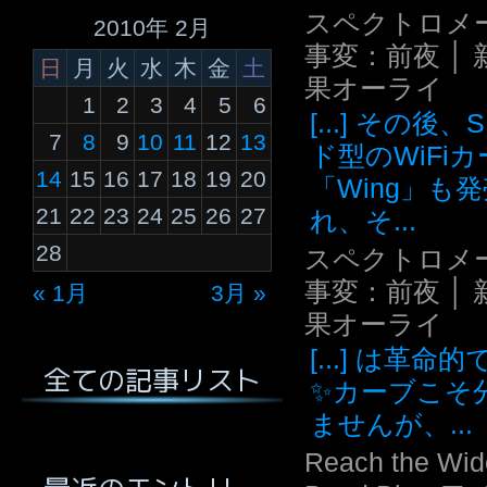
スペクトロメ
2010年 2月
事変：前夜 │ 
日
月
火
水
木
金
土
果オーライ
1
2
3
4
5
6
[...] その後
7
8
9
10
11
12
13
ド型のWiFi
14
15
16
17
18
19
20
「Wing」も
21
22
23
24
25
26
27
れ、そ...
28
スペクトロメ
事変：前夜 │ 
« 1月
3月 »
果オーライ
[...] は革命
全ての記事リスト
✨カーブこそ
ませんが、...
Reach the Wid