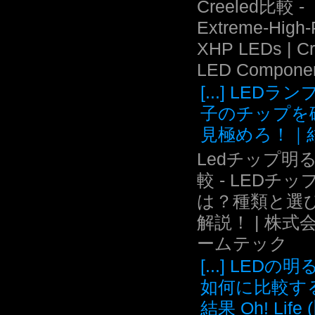
Creeled比較 -
Extreme-High
XHP LEDs | C
LED Compone
[...] LEDラ
子のチップを
見極めろ！｜結.
Ledチップ明
較 - LEDチッ
は？種類と選
解説！ | 株式
ームテック
[...] LEDの
如何に比較す
結果 Oh! Life