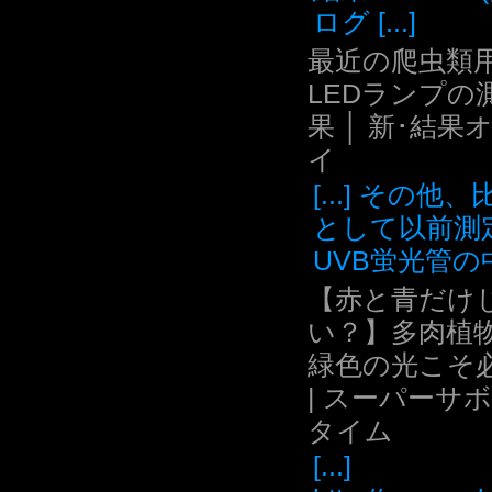
ログ [...]
最近の爬虫類用
LEDランプの
果 │ 新･結果
イ
[...] その他
として以前測
UVB蛍光管の中.
【赤と青だけ
い？】多肉植
緑色の光こそ
| スーパーサ
タイム
[...]