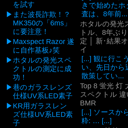
を試す
きで始めたホ
査は、8年前...
また波長詐欺！？
MK350の「6ms」
ホタルの発光
に要注意！
トル、8年ぶ
定 │ 新･結果
Maxspect Razor 遂
イ
に自作基板♪笑
[...] 観に行
ホタルの発光スペ
い、先日から
クトルの測定に成
散策してい...
功！
Top 8 蛍光 灯
巷のガラスレンズ
スペクトル 違い
仕様UV系LED素子
BMR
KR用ガラスレン
[...] ソース
ズ仕様UV系LED素
粋: … [...]
子