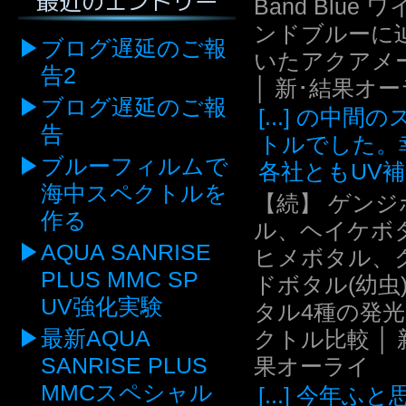
最近のエントリー
Band Blue 
ンドブルーに
ブログ遅延のご報
いたアクアメ
告2
│ 新･結果オ
ブログ遅延のご報
[...] の中間
告
トルでした。
ブルーフィルムで
各社ともUV補.
海中スペクトルを
【続】 ゲンジ
作る
ル、ヘイケボ
AQUA SANRISE
ヒメボタル、
PLUS MMC SP
ドボタル(幼虫
UV強化実験
タル4種の発
最新AQUA
クトル比較 │ 
SANRISE PLUS
果オーライ
MMCスペシャル
[...] 今年ふ