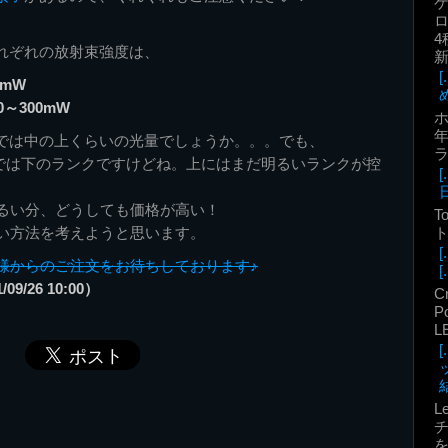
ロ
4
それぞれの放射束強度は、
0mW
0～300mW
年
中では中の上くらいの光量でしょうか。。。でも、
の中では下のランクですけどね。上にはまだ明るいランクが控
るい分、どうしても価格が高い！
T
い方法を考えようと思います。
ト
様からのご注文をお待ちしております♪
[.
9/26 10:00）
C
P
L
結
L
を