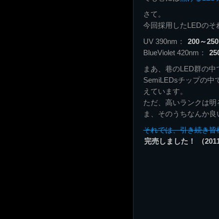
さて。
今回採用したLEDの
UV 390nm：
200～25
BlueViolet 420nm：
25
まあ、巷のLED群の
SemiLEDsチップ
えています。
ただ、高いランクは明
ま、そのうちなんか良
それでは、引き続き皆
完売しました！ （2011/0