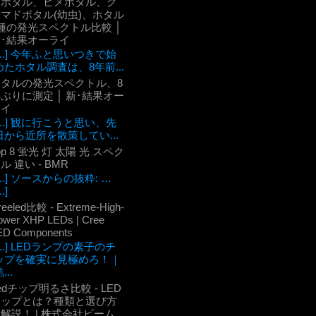
ケボタル、ヒメボタル、ク
マドボタル(幼虫)、ホタル
種の発光スペクトル比較 │
新･結果オーライ
[...] 今年ふと思いつきで始
めたホタル調査は、8年前...
ホタルの発光スペクトル、8
ぶりに測定 │ 新･結果オー
ライ
[...] 観に行こうと思い、先
日から近所を散策してい...
op 8 蛍光 灯 太陽 光 スペク
ル 違い - BMR
[...] ソースからの抜粋: …
..]
reeled比較 - Extreme-High-
ower XHP LEDs | Cree
ED Components
[...] LEDランプの素子のチ
ップを確実に見極めろ！｜
...
edチップ明るさ比較 - LED
チップとは？種類と選び方
解説！ | 株式会社ビーム