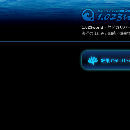
1.023world - ヤド
海洋の仕組みと細菌・微生
結果 Oh! Lif