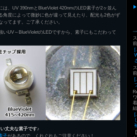
V 390nmとBlueViolet 420nmのLED素子が2ヶ並ん
る角度によって微妙に色が違って見えたり、配光も2色がず
なってます。ご了承ください。
UV～BlueVioletのLEDですから、素子にもこだわって
前
前
R
着
補
ない丈夫な素子です♪
素子
があるので、くれぐれもご注意ください！