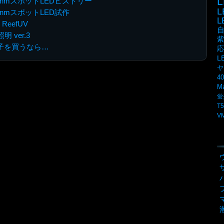
L
0nmスポットLEDヒストリー
0nmスポットLED試作
3 ReefUV
 ver.3
紫
D素子を買うなら…
応
L
ヤ
4
M
蛍
T5
V