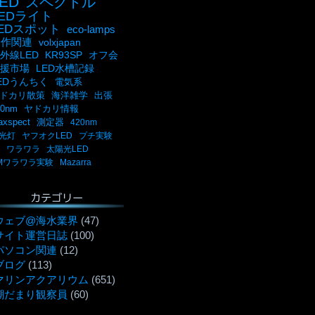
ED
スペクトル
LEDライト
LEDスポット
eco-lamps
自作関連
volxjapan
外線LED
KR93SP
オフ会
援市場
LED水槽記録
EDうんちく
電気系
ドカリ散策
海洋雑学
出張
00nm
ヤドカリ情報
axspect
測定器
420nm
光灯
ヤフオクLED
プチ実験
ワラワラ
太陽光LED
Mワラワラ実験
Mazarra
カテゴリー
ウェブ@海水業界
(47)
サイト運営日誌
(100)
パソコン関連
(12)
ブログ
(113)
マリンアクアリウム
(651)
潮だまり観察員
(60)