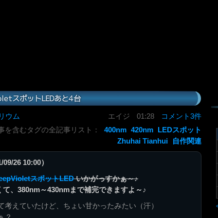
ioletスポットLEDあと4台
リウム
エイジ
01:28
コメント3件
事を含むタグの全記事リスト：
400nm
420nm
LEDスポット
Zhuhai Tianhui
自作関連
9/26 10:00）
eepVioletスポットLED
いかがっすかぁ～♪
なくて、380nm～430nmまで補完できますよ～♪
て考えていたけど、ちょい甘かったみたい（汗）
ぁ？