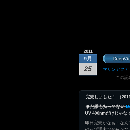
2011
DeepV
9月
25
マリンアクア
この記
完売しました！ （2011/0
まだ誰も持ってない
D
UV 400nmだけじゃ
即日完売かなぁ～なん
やっぱ週末だからかな