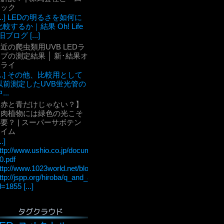
テック
[...] LEDの明るさを如何に
比較するか｜結果 Oh! Life
旧ブログ [...]
近の爬虫類用UVB LEDラ
プの測定結果 │ 新･結果オ
ーライ
[...] その他、比較用として
以前測定したUVB蛍光管の
...
【赤と青だけじゃない？】
多肉植物には緑色の光こそ
要？ | スーパーサボテン
タイム
..]
ttp://www.ushio.co.jp/documents/technology/lightedge/lightedge_36/u
0.pdf
ttp://www.1023world.net/blog/%E5%85%89%E5%90%88%E6
ttp://jspp.org/hiroba/q_and_a/detail.html?
d=1855 [...]
タグクラウド