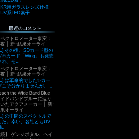
KR用ガラスレンズ仕様
UV系LED素子
最近のコメント
スペクトロメーター事変：
夜 │ 新･結果オーライ
[...] その後、SDカード型の
WiFiカード「Wing」も発売
され、そ...
スペクトロメーター事変：
夜 │ 新･結果オーライ
[...] は革命的でした✨カー
ブこそ分かりませんが、...
each the Wide Band Blue
ワイドバンドブルーに辿り
いたアクアメーカー │ 新･
結果オーライ
[...] の中間のスペクトルで
した。幸い、各社ともUV
...
【続】 ゲンジボタル、ヘイ