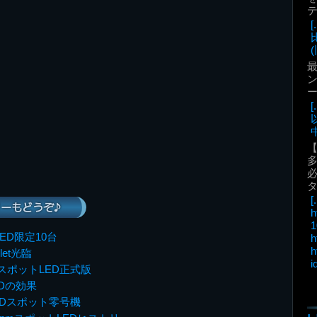
(
最
ン
中
必
[.
ーもどうぞ♪
h
1
トLED限定10台
h
h
let光臨
i
mスポットLED正式版
 LEDの効果
EDスポット零号機