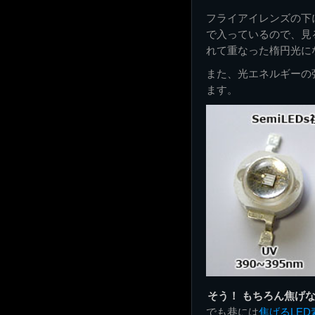
フライアイレンズの下には、U
で入っているので、見
れて重なった楕円光に
また、光エネルギーの強い
ます。
そう！ もちろん焦げ
でも巷には
焦げるLED