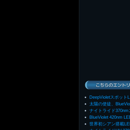
こちらのエントリ
DeepVioletスポッ
太陽の使徒、BlueVio
ナイトライド370n
BlueViolet 420nm
世界初シアン搭載L