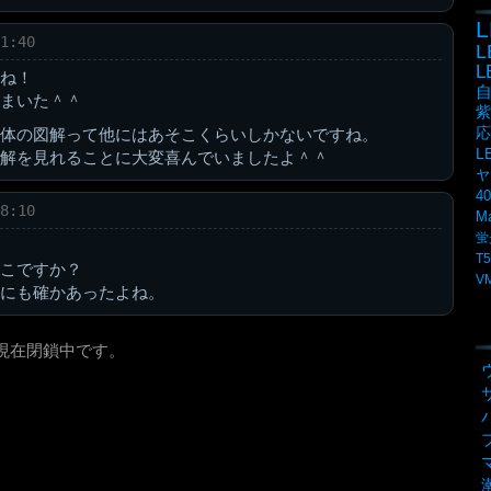
L
1:40
ね！
まいた＾＾
紫
応
体の図解って他にはあそこくらいしかないですね。
L
解を見れることに大変喜んでいましたよ＾＾
ヤ
4
8:10
M
蛍
T5
こですか？
V
にも確かあったよね。
現在閉鎖中です。