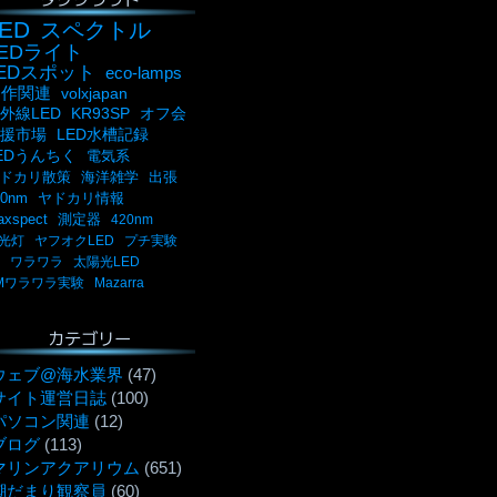
ED
スペクトル
LEDライト
LEDスポット
eco-lamps
自作関連
volxjapan
外線LED
KR93SP
オフ会
援市場
LED水槽記録
EDうんちく
電気系
ドカリ散策
海洋雑学
出張
00nm
ヤドカリ情報
axspect
測定器
420nm
光灯
ヤフオクLED
プチ実験
ワラワラ
太陽光LED
Mワラワラ実験
Mazarra
カテゴリー
ウェブ@海水業界
(47)
サイト運営日誌
(100)
パソコン関連
(12)
ブログ
(113)
マリンアクアリウム
(651)
潮だまり観察員
(60)