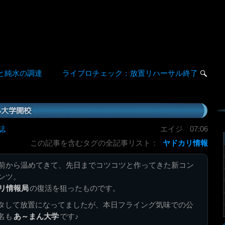
と純水の調達
ライブロチェック：放置リハーサル終了
ん大学開校
誌
エイジ
07:06
この記事を含むタグの全記事リスト：
ヤドカリ情報
前から温めてきて、先日までコツコツと作ってきた新コン
ンツ。
リ情報局
の復活を狙ったものです。
タして放置になってましたが、本日フライング気味での公
名も
あ～まん大学
です♪