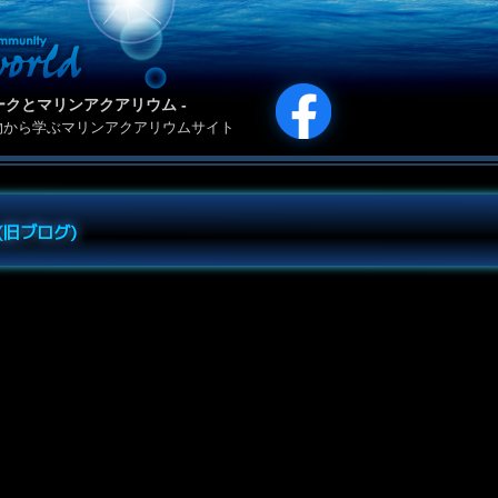
カリパークとマリンアクアリウム -
物から学ぶマリンアクアリウムサイト
e (旧ブログ)