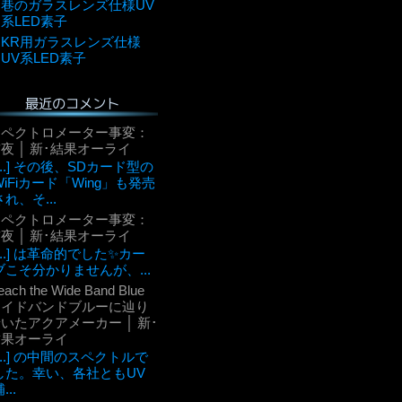
巷のガラスレンズ仕様UV
系LED素子
KR用ガラスレンズ仕様
UV系LED素子
最近のコメント
スペクトロメーター事変：
夜 │ 新･結果オーライ
[...] その後、SDカード型の
WiFiカード「Wing」も発売
され、そ...
スペクトロメーター事変：
夜 │ 新･結果オーライ
[...] は革命的でした✨カー
ブこそ分かりませんが、...
each the Wide Band Blue
ワイドバンドブルーに辿り
いたアクアメーカー │ 新･
結果オーライ
[...] の中間のスペクトルで
した。幸い、各社ともUV
...