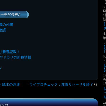
ロ
ーもどうぞ♪
4
属の仲間
物語
年
リ新種記載！
T
たヤドカリの新種情報
ト
？
[.
C
P
L
と純水の調達
ライブロチェック：放置リハーサル終了
結
L
バック