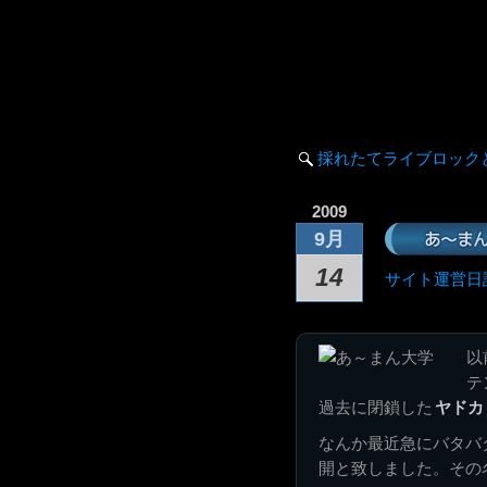
採れたてライブロック
2009
あ～ま
9月
14
サイト運営日
以
テ
過去に閉鎖した
ヤドカ
なんか最近急にバタバ
開と致しました。その