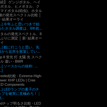
【続】 ゲンジボタル、ヘイ
ケボタル、ヒメボタル、ク
マドボタル(幼虫)、ホタル
種の発光スペクトル比較 │
新･結果オーライ
[...] 今年ふと思いつきで始
めたホタル調査は、8年前...
ホタルの発光スペクトル、8
ぶりに測定 │ 新･結果オー
ライ
[...] 観に行こうと思い、先
日から近所を散策してい...
op 8 蛍光 灯 太陽 光 スペク
ル 違い - BMR
[...] ソースからの抜粋: …
..]
reeled比較 - Extreme-High-
ower XHP LEDs | Cree
ED Components
[...] LEDランプの素子のチ
ップを確実に見極めろ！｜
...
edチップ明るさ比較 - LED