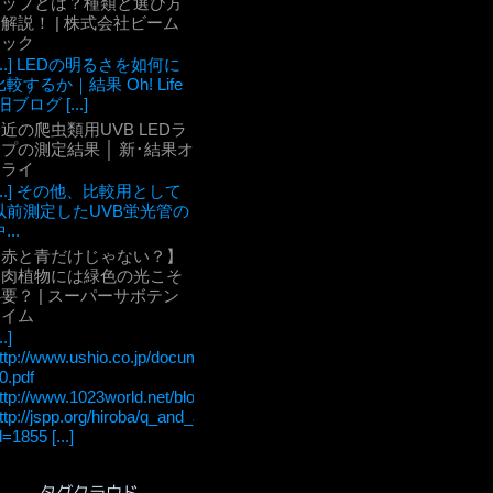
チップとは？種類と選び方
解説！ | 株式会社ビーム
テック
[...] LEDの明るさを如何に
比較するか｜結果 Oh! Life
旧ブログ [...]
近の爬虫類用UVB LEDラ
プの測定結果 │ 新･結果オ
ーライ
[...] その他、比較用として
以前測定したUVB蛍光管の
...
【赤と青だけじゃない？】
多肉植物には緑色の光こそ
要？ | スーパーサボテン
タイム
..]
ttp://www.ushio.co.jp/documents/technology/lightedge/lightedge_36/u
0.pdf
ttp://www.1023world.net/blog/%E5%85%89%E5%90%88%E6
ttp://jspp.org/hiroba/q_and_a/detail.html?
d=1855 [...]
タグクラウド