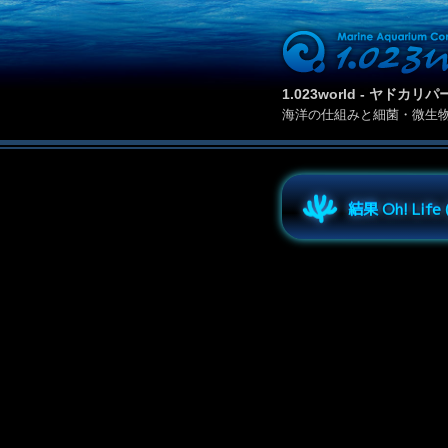
1.023world - ヤド
海洋の仕組みと細菌・微生
結果 Oh! Lif