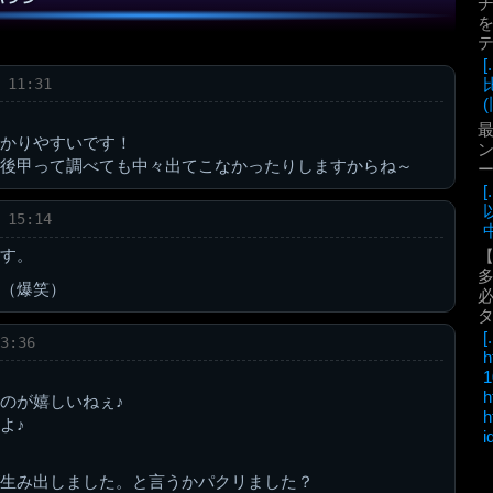
を
 11:31
(
最
かりやすいです！
ン
後甲って調べても中々出てこなかったりしますからね～
 15:14
中
す。
（爆笑）
必
[.
3:36
h
1
h
のが嬉しいねぇ♪
h
よ♪
i
生み出しました。と言うかパクリました？