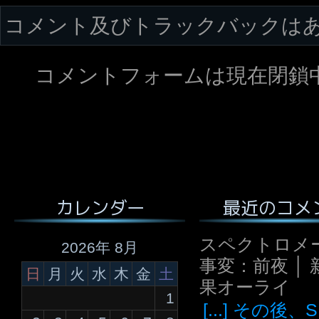
コメント及びトラックバックは
コメントフォームは現在閉鎖
最近のコメ
カレンダー
スペクトロメ
2026年 8月
事変：前夜 │ 
日
月
火
水
木
金
土
果オーライ
1
[...] その後