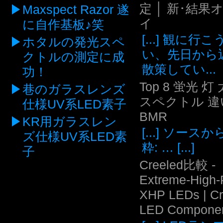
定 │ 新･結果
Maxspect Razor 遂
イ
に自作基板♪笑
[...] 観に行
ホタルの発光スペ
い、先日から
クトルの測定に成
散策してい...
功！
Top 8 蛍光 灯
巷のガラスレンズ
スペクトル 違い
仕様UV系LED素子
BMR
KR用ガラスレン
[...] ソース
ズ仕様UV系LED素
粋: … [...]
子
Creeled比較 -
Extreme-High
XHP LEDs | C
LED Compone