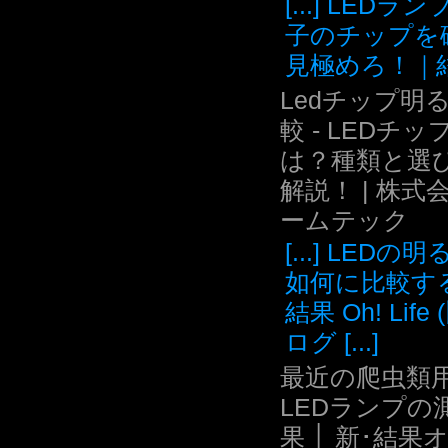
[...] LEDラ
子のチップを
見極めろ！｜結.
Ledチップ明
較 - LEDチッ
は？種類と選
解説！ | 株式
ームテック
[...] LEDの
如何に比較す
結果 Oh! Life
ログ [...]
最近の爬虫類用
LEDランプの
果 │ 新･結果