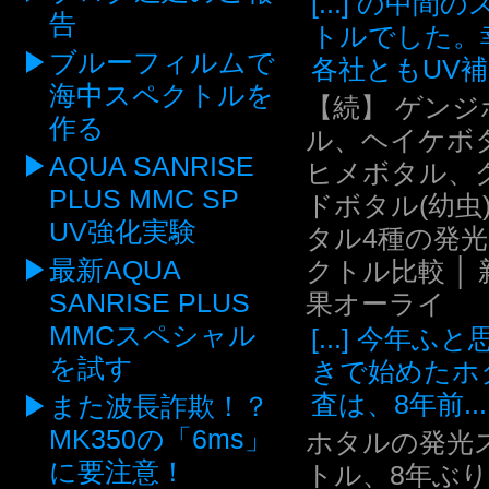
[...] の中間
告
トルでした。
ブルーフィルムで
各社ともUV補.
海中スペクトルを
【続】 ゲンジ
作る
ル、ヘイケボ
AQUA SANRISE
ヒメボタル、
PLUS MMC SP
ドボタル(幼虫
UV強化実験
タル4種の発
最新AQUA
クトル比較 │ 
SANRISE PLUS
果オーライ
MMCスペシャル
[...] 今年ふ
を試す
きで始めたホ
査は、8年前...
また波長詐欺！？
MK350の「6ms」
ホタルの発光
に要注意！
トル、8年ぶ