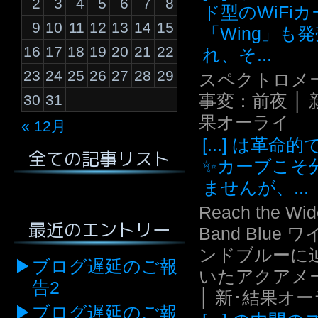
2
3
4
5
6
7
8
ド型のWiFi
9
10
11
12
13
14
15
「Wing」も
16
17
18
19
20
21
22
れ、そ...
23
24
25
26
27
28
29
スペクトロメ
事変：前夜 │ 
30
31
果オーライ
« 12月
[...] は革命
全ての記事リスト
✨カーブこそ
ませんが、...
Reach the Wid
最近のエントリー
Band Blue 
ンドブルーに
ブログ遅延のご報
いたアクアメ
告2
│ 新･結果オ
ブログ遅延のご報