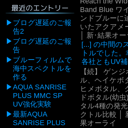
Reach the Wid
最近のエントリー
Band Blue 
ンドブルーに
ブログ遅延のご報
いたアクアメ
告2
│ 新･結果オ
ブログ遅延のご報
[...] の中間
告
トルでした。
ブルーフィルムで
各社ともUV補.
海中スペクトルを
【続】 ゲンジ
作る
ル、ヘイケボ
AQUA SANRISE
ヒメボタル、
PLUS MMC SP
ドボタル(幼虫
UV強化実験
タル4種の発
最新AQUA
クトル比較 │ 
SANRISE PLUS
果オーライ