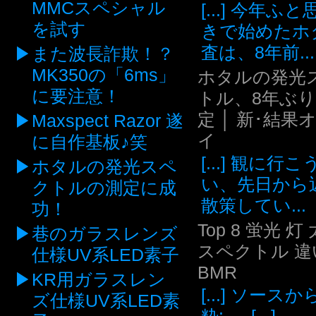
MMCスペシャル
[...] 今年ふ
を試す
きで始めたホ
査は、8年前...
また波長詐欺！？
MK350の「6ms」
ホタルの発光
に要注意！
トル、8年ぶ
定 │ 新･結果
Maxspect Razor 遂
イ
に自作基板♪笑
[...] 観に行
ホタルの発光スペ
い、先日から
クトルの測定に成
散策してい...
功！
Top 8 蛍光 灯
巷のガラスレンズ
スペクトル 違い
仕様UV系LED素子
BMR
KR用ガラスレン
[...] ソース
ズ仕様UV系LED素