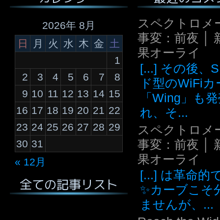
スペクトロメ
2026年 8月
事変：前夜 │ 
日
月
火
水
木
金
土
果オーライ
1
[...] その後
2
3
4
5
6
7
8
ド型のWiFi
9
10
11
12
13
14
15
「Wing」も
16
17
18
19
20
21
22
れ、そ...
23
24
25
26
27
28
29
スペクトロメ
事変：前夜 │ 
30
31
果オーライ
« 12月
[...] は革命
全ての記事リスト
✨カーブこそ
ませんが、...