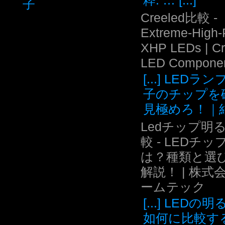
粋: … [...]
子
Creeled比較 -
Extreme-High
XHP LEDs | C
LED Compone
[...] LEDラ
子のチップを
見極めろ！｜結.
Ledチップ明
較 - LEDチッ
は？種類と選
解説！ | 株式
ームテック
[...] LEDの
如何に比較す