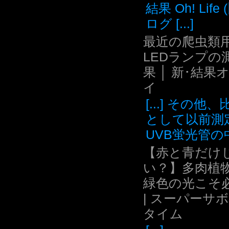
結果 Oh! Life
ログ [...]
最近の爬虫類用
LEDランプの
果 │ 新･結果
イ
[...] その他
として以前測
UVB蛍光管の中.
【赤と青だけ
い？】多肉植
緑色の光こそ
| スーパーサ
タイム