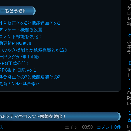
ーもどうぞ♪
ロ
4
具合修正その2と機能追加その1
アンケート機能仮設置
コメント機能を強化！
更新PING追加
年
つぶやき機能とか検索機能とか追加
一部タグが利用可能に
RPG正式公開！
T
G制作日記 vol.1
ト
具合修正その3と機能追加その2
新PING不具合修正
[.
C
P
L
ちゅシティのコメント機能を強化！
結
L
誌
エイジ
03:50
コメント0件