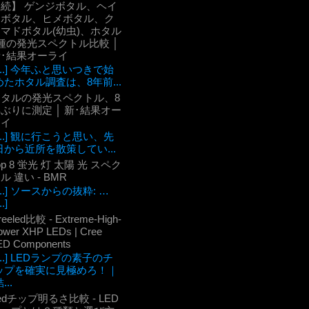
【続】 ゲンジボタル、ヘイ
ケボタル、ヒメボタル、ク
マドボタル(幼虫)、ホタル
種の発光スペクトル比較 │
新･結果オーライ
[...] 今年ふと思いつきで始
めたホタル調査は、8年前...
ホタルの発光スペクトル、8
ぶりに測定 │ 新･結果オー
ライ
[...] 観に行こうと思い、先
日から近所を散策してい...
op 8 蛍光 灯 太陽 光 スペク
ル 違い - BMR
[...] ソースからの抜粋: …
..]
reeled比較 - Extreme-High-
ower XHP LEDs | Cree
ED Components
[...] LEDランプの素子のチ
ップを確実に見極めろ！｜
...
edチップ明るさ比較 - LED