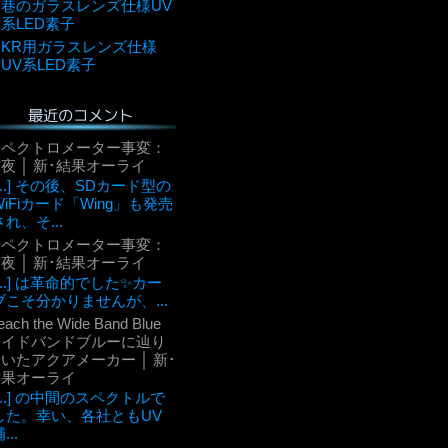
巷のガラスレンズ仕様UV
系LED素子
KR用ガラスレンズ仕様
UV系LED素子
最近のコメント
スペクトロメーター事変：
夜 │ 新･結果オーライ
[...] その後、SDカード型の
WiFiカード「Wing」も発売
され、そ...
スペクトロメーター事変：
夜 │ 新･結果オーライ
[...] は革命的でした✨カー
ブこそ分かりませんが、...
each the Wide Band Blue
ワイドバンドブルーに辿り
いたアクアメーカー │ 新･
結果オーライ
[...] の中間のスペクトルで
した。幸い、各社ともUV
...