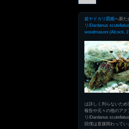
超ヤドカリ図鑑
へ新た
リ/Dardanus scutellatus
woodmasoni (Alcock, 1
は詳しく判らないため
報告や元々の他のアク
リ/Dardanus scutel
回僕は直接関わってい