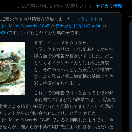
この記事を含むタグの全記事リスト：
ヤドカリ情報
に2種のヤドカリ情報を追加しました。
ヒラテヤドカ
 (H. Milne Edwards, 1848)
と
テナガヤドカリ/Dardanus
905)
です。いずれもヤドカリ属の子です。
まず、ヒラテヤドカリから。
ヒラテヤドカリは、少し前あたりから沖
縄方面での報告が相次いでました。どこ
となくオイランヤドカリにも似た風貌
と、そののっぺりとした鋏足が特徴的で
す。よく見ると第二触覚柄の基部にも色
彩に特徴が見られます。
これまでの報告では（と言っても僕が知
る範囲で2年ほど前の段階では）、写真で
実物による精査が必要だったと記憶してましたが、今回の
アリストからの問い合わせにより、ヒラテヤドカ
latus (H. Milne Edwards, 1848) であると判明したようです。今
ませんが、知人らが千葉の駒井先生より回答をいただいた