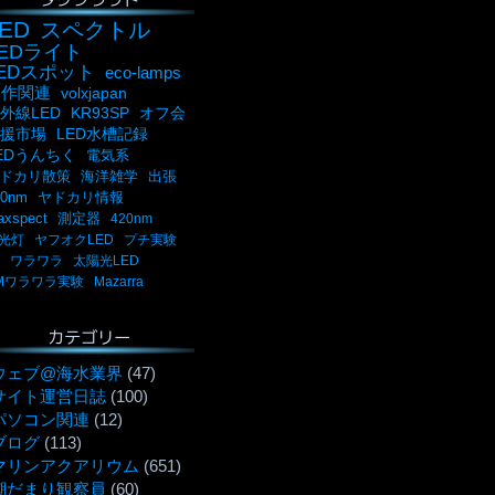
ED
スペクトル
LEDライト
LEDスポット
eco-lamps
自作関連
volxjapan
外線LED
KR93SP
オフ会
援市場
LED水槽記録
EDうんちく
電気系
ドカリ散策
海洋雑学
出張
00nm
ヤドカリ情報
axspect
測定器
420nm
光灯
ヤフオクLED
プチ実験
ワラワラ
太陽光LED
Mワラワラ実験
Mazarra
カテゴリー
ウェブ@海水業界
(47)
サイト運営日誌
(100)
パソコン関連
(12)
ブログ
(113)
マリンアクアリウム
(651)
潮だまり観察員
(60)