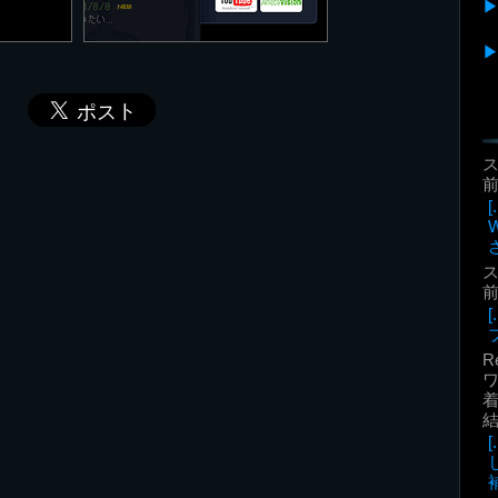
前
前
R
着
補