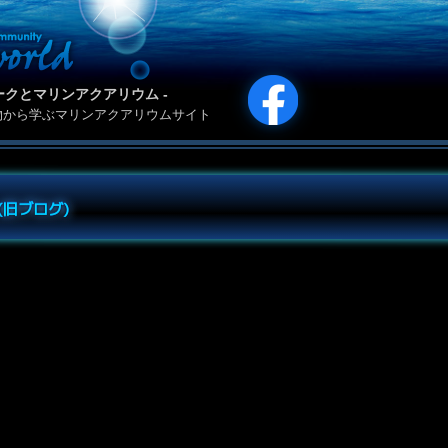
カリパークとマリンアクアリウム -
物から学ぶマリンアクアリウムサイト
e (旧ブログ)