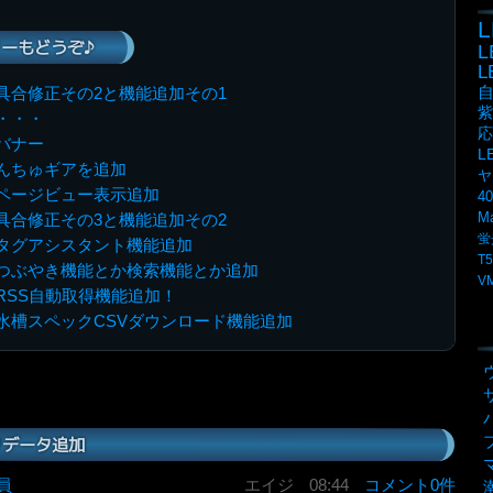
L
ーもどうぞ♪
具合修正その2と機能追加その1
紫
・・・
応
バナー
L
んちゅギアを追加
ヤ
ページビュー表示追加
4
M
具合修正その3と機能追加その2
蛍
タグアシスタント機能追加
T5
つぶやき機能とか検索機能とか追加
V
RSS自動取得機能追加！
水槽スペックCSVダウンロード機能追加
リデータ追加
員
エイジ
08:44
コメント0件