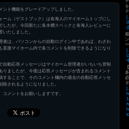
を
メント機能をグレードアップしました。
ォーム（ゲストブック）は各海人のマイホームトップにし
でしたが、今回新たに各水槽スペックと各海人レビューに
(
置いたしました。
最
ン
理者は、パソコンからの自動ログイン中であれば、わざわ
も直接マイホーム内で各コメントを削除できるようになり
）
中
で自動応答メッセージはマイホーム管理者がいちいち管制
ありましたが、今後は応答メッセージが含まれるコメント
稿することで、そのコメント欄内の過去の自動応答メッセ
必
削除されるようになりました。
[.
、コメントをお願いしますです。
h
1
h
h
i