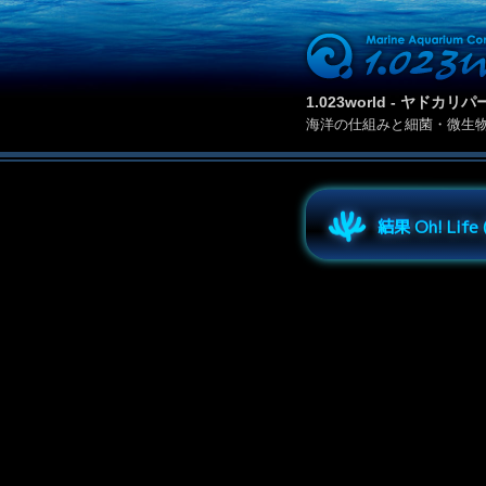
1.023world - ヤド
海洋の仕組みと細菌・微生
結果 Oh! Lif