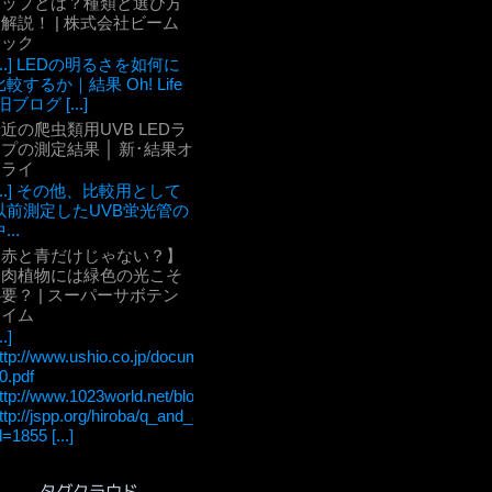
チップとは？種類と選び方
解説！ | 株式会社ビーム
テック
[...] LEDの明るさを如何に
比較するか｜結果 Oh! Life
旧ブログ [...]
近の爬虫類用UVB LEDラ
プの測定結果 │ 新･結果オ
ーライ
[...] その他、比較用として
以前測定したUVB蛍光管の
...
【赤と青だけじゃない？】
多肉植物には緑色の光こそ
要？ | スーパーサボテン
タイム
..]
ttp://www.ushio.co.jp/documents/technology/lightedge/lightedge_36/u
0.pdf
ttp://www.1023world.net/blog/%E5%85%89%E5%90%88%E6
ttp://jspp.org/hiroba/q_and_a/detail.html?
d=1855 [...]
タグクラウド