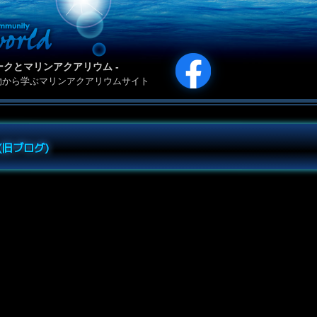
カリパークとマリンアクアリウム -
物から学ぶマリンアクアリウムサイト
e (旧ブログ)