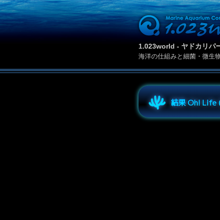
1.023world - ヤド
海洋の仕組みと細菌・微生
結果 Oh! Lif