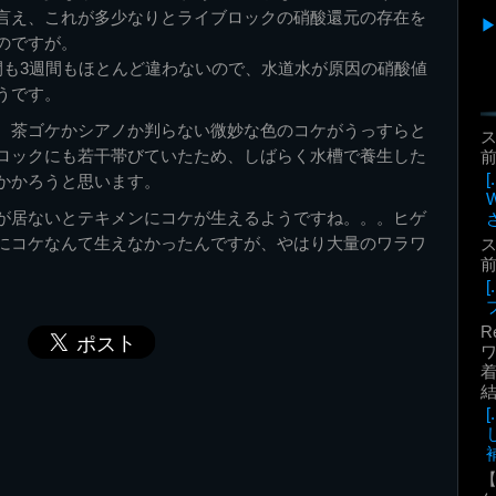
言え、これが多少なりとライブロックの硝酸還元の存在を
のですが。
間も3週間もほとんど違わないので、水道水が原因の硝酸値
うです。
、茶ゴケかシアノか判らない微妙な色のコケがうっすらと
ロックにも若干帯びていたため、しばらく水槽で養生した
前
かかろうと思います。
が居ないとテキメンにコケが生えるようですね。。。ヒゲ
にコケなんて生えなかったんですが、やはり大量のワラワ
前
。
R
着
補