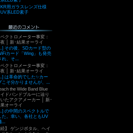
KR用ガラスレンズ仕様
UV系LED素子
最近のコメント
スペクトロメーター事変：
夜 │ 新･結果オーライ
[...] その後、SDカード型の
WiFiカード「Wing」も発売
され、そ...
スペクトロメーター事変：
夜 │ 新･結果オーライ
[...] は革命的でした✨カー
ブこそ分かりませんが、...
each the Wide Band Blue
ワイドバンドブルーに辿り
いたアクアメーカー │ 新･
結果オーライ
[...] の中間のスペクトルで
した。幸い、各社ともUV
...
【続】 ゲンジボタル、ヘイ