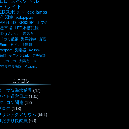
ED
スペクトル
LEDライト
LEDスポット
eco-lamps
自作関連
volxjapan
外線LED
KR93SP
オフ会
援市場
LED水槽記録
EDうんちく
電気系
ドカリ散策
海洋雑学
出張
00nm
ヤドカリ情報
axspect
測定器
420nm
光灯
ヤフオクLED
プチ実験
ワラワラ
太陽光LED
Mワラワラ実験
Mazarra
カテゴリー
ウェブ@海水業界
(47)
サイト運営日誌
(100)
パソコン関連
(12)
ブログ
(113)
マリンアクアリウム
(651)
潮だまり観察員
(60)