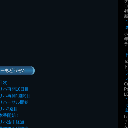
ロ
4
年
T
ト
ーもどうぞ♪
[.
目次
C
P
リハ再開10日目
L
リハ再開1週間目
リハーサル開始
リハ2巡目
結
本番開始！
L
リハ途中経過
を