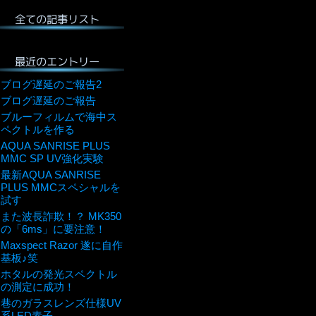
全ての記事リスト
最近のエントリー
ブログ遅延のご報告2
ブログ遅延のご報告
ブルーフィルムで海中ス
ペクトルを作る
AQUA SANRISE PLUS
MMC SP UV強化実験
最新AQUA SANRISE
PLUS MMCスペシャルを
試す
また波長詐欺！？ MK350
の「6ms」に要注意！
Maxspect Razor 遂に自作
基板♪笑
ホタルの発光スペクトル
の測定に成功！
巷のガラスレンズ仕様UV
系LED素子