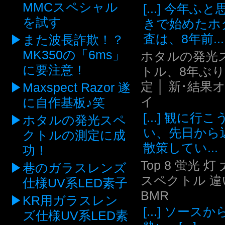
MMCスペシャル
[...] 今年ふ
を試す
きで始めたホ
査は、8年前...
また波長詐欺！？
MK350の「6ms」
ホタルの発光
に要注意！
トル、8年ぶ
定 │ 新･結果
Maxspect Razor 遂
イ
に自作基板♪笑
[...] 観に行
ホタルの発光スペ
い、先日から
クトルの測定に成
散策してい...
功！
Top 8 蛍光 灯
巷のガラスレンズ
スペクトル 違い
仕様UV系LED素子
BMR
KR用ガラスレン
[...] ソース
ズ仕様UV系LED素