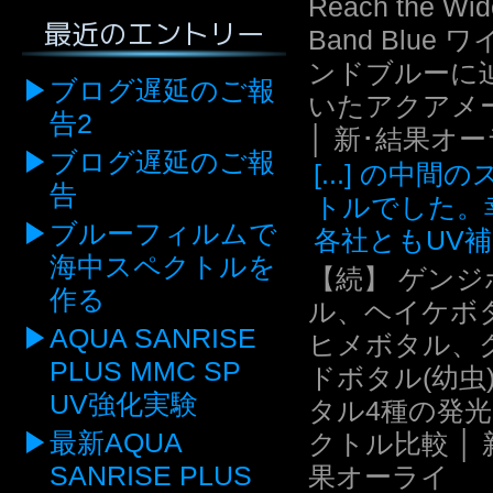
Reach the Wid
最近のエントリー
Band Blue 
ンドブルーに
ブログ遅延のご報
いたアクアメ
告2
│ 新･結果オ
ブログ遅延のご報
[...] の中間
告
トルでした。
ブルーフィルムで
各社ともUV補.
海中スペクトルを
【続】 ゲンジ
作る
ル、ヘイケボ
AQUA SANRISE
ヒメボタル、
PLUS MMC SP
ドボタル(幼虫
UV強化実験
タル4種の発
最新AQUA
クトル比較 │ 
SANRISE PLUS
果オーライ