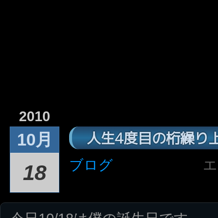
2010
人生4度目の桁繰り
10月
ブログ
エ
18