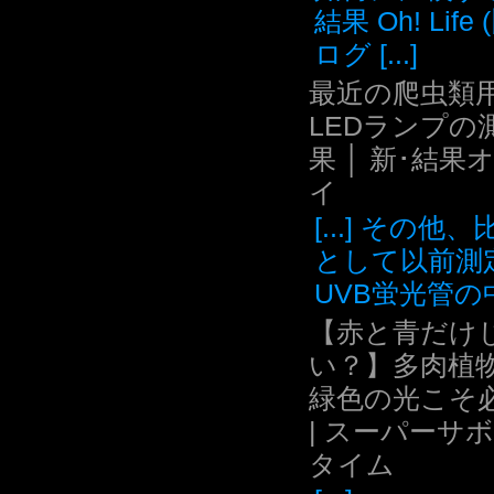
結果 Oh! Life
ログ [...]
最近の爬虫類用
LEDランプの
果 │ 新･結果
イ
[...] その他
として以前測
UVB蛍光管の中.
【赤と青だけ
い？】多肉植
緑色の光こそ
| スーパーサ
タイム