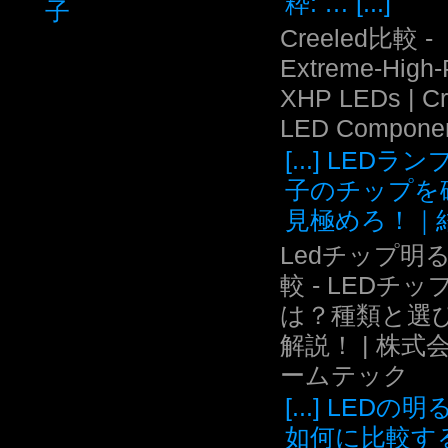
粋: … [...]
子
Creeled比較 -
Extreme-High
XHP LEDs | C
LED Compone
[...] LEDラ
子のチップを
見極めろ！｜結.
Ledチップ明
較 - LEDチッ
は？種類と選
解説！ | 株式
ームテック
[...] LEDの
如何に比較す