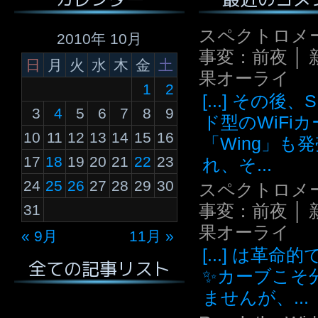
スペクトロメ
2010年 10月
事変：前夜 │ 
日
月
火
水
木
金
土
果オーライ
1
2
[...] その後
3
4
5
6
7
8
9
ド型のWiFi
10
11
12
13
14
15
16
「Wing」も
17
18
19
20
21
22
23
れ、そ...
24
25
26
27
28
29
30
スペクトロメ
事変：前夜 │ 
31
果オーライ
« 9月
11月 »
[...] は革命
全ての記事リスト
✨カーブこそ
ませんが、...