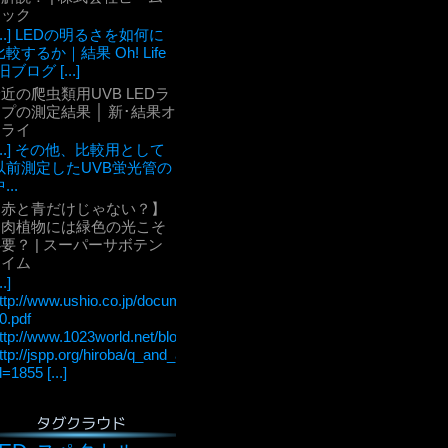
テック
[...] LEDの明るさを如何に
比較するか｜結果 Oh! Life
旧ブログ [...]
近の爬虫類用UVB LEDラ
プの測定結果 │ 新･結果オ
ーライ
[...] その他、比較用として
以前測定したUVB蛍光管の
...
【赤と青だけじゃない？】
多肉植物には緑色の光こそ
要？ | スーパーサボテン
タイム
..]
ttp://www.ushio.co.jp/documents/technology/lightedge/lightedge_36/u
0.pdf
ttp://www.1023world.net/blog/%E5%85%89%E5%90%88%E6
ttp://jspp.org/hiroba/q_and_a/detail.html?
d=1855 [...]
タグクラウド