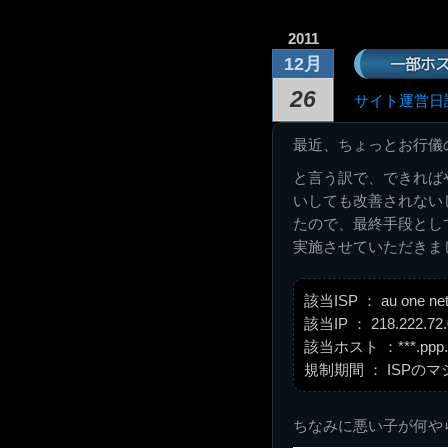
2011
一部ホ
12月
26
サイト運営日
最近、ちょっとお行儀
と言う訳で、できれば
いしても改善されない
たので、最終手段として、
実施させていただきま
該当ISP ： au one n
該当IP ： 218.222.72.0
該当ホスト ：***.ppp.di
規制期間 ： ISPの
ちなみに悪い子が何や