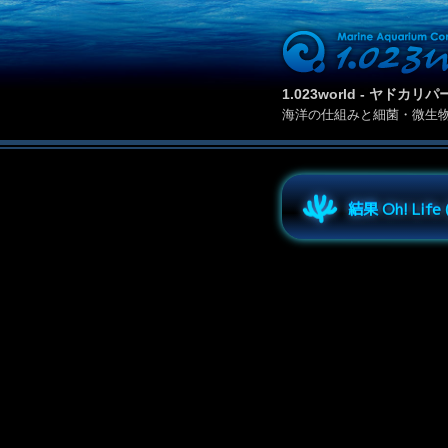
1.023world - ヤド
海洋の仕組みと細菌・微生
結果 Oh! Lif