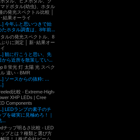
ケボタル、ヒメボタル、ク
マドボタル(幼虫)、ホタル
種の発光スペクトル比較 │
新･結果オーライ
[...] 今年ふと思いつきで始
めたホタル調査は、8年前...
ホタルの発光スペクトル、8
ぶりに測定 │ 新･結果オー
ライ
[...] 観に行こうと思い、先
日から近所を散策してい...
op 8 蛍光 灯 太陽 光 スペク
ル 違い - BMR
[...] ソースからの抜粋: …
..]
reeled比較 - Extreme-High-
ower XHP LEDs | Cree
ED Components
[...] LEDランプの素子のチ
ップを確実に見極めろ！｜
...
edチップ明るさ比較 - LED
チップとは？種類と選び方
解説！ | 株式会社ビーム