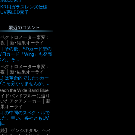
KR用ガラスレンズ仕様
UV系LED素子
最近のコメント
スペクトロメーター事変：
夜 │ 新･結果オーライ
[...] その後、SDカード型の
WiFiカード「Wing」も発売
され、そ...
スペクトロメーター事変：
夜 │ 新･結果オーライ
[...] は革命的でした✨カー
ブこそ分かりませんが、...
each the Wide Band Blue
ワイドバンドブルーに辿り
いたアクアメーカー │ 新･
結果オーライ
[...] の中間のスペクトルで
した。幸い、各社ともUV
...
【続】 ゲンジボタル、ヘイ