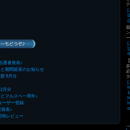
(
最
ン
ーもどうぞ♪
中
分
当選者発表♪
分と期間延長のお知らせ
必
賞 9月分
[.
h
2月分
1
分とフルスペ一周年♪
h
ユーザー登録
h
i
選発表♪
D照明レビュー