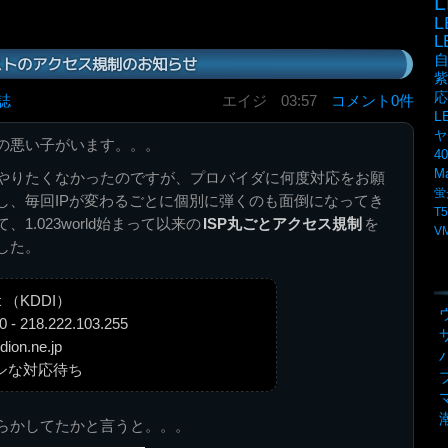
L
ストのアクセス規制のお知らせ
紫
応
誌
エイジ
03:57
コメント0件
L
ヤ
の悪い子がいます。。。
4
M
やりたくなかったのですが、プロバイダに何度対応をお願
蛍
し、毎回IPが変わるごとに個別に弾くのも面倒になってき
T5
1.023world始まって以来の
ISP丸ごとアクセス規制
を
V
した。
et （KDDI）
 - 218.222.103.255
on.ne.jp
マシな対応待ち
らかしてたかと言うと。。。