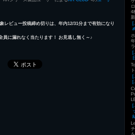
ロ
4
対象レビュー投稿締め切りは、年内12/31分まで有効になり
全員に漏れなく当たります！ お見逃し無く～♪
年
T
ト
[.
C
P
L
結
L
を