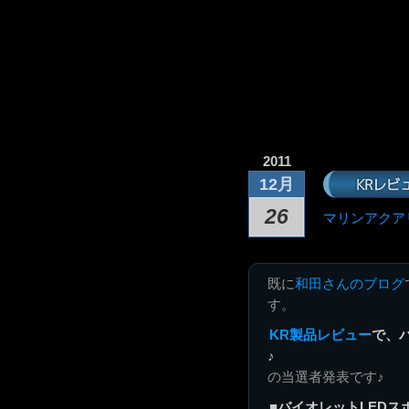
2011
KRレビ
12月
26
マリンアクア
既に
和田さんのブログ
す。
KR製品レビュー
で、
♪
の当選者発表です♪
■バイオレットLEDス