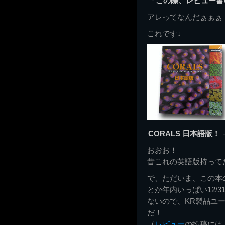
「この際、レビュー書
アレってなんだぁぁぁ
これです↓
CORALS 日本語版！
おおお！
昔これの英語版持って
で、ただいま、この本
とか年内いっぱい12/
ないので、KR製品ユ
だ！
（
レビュー
の投稿には