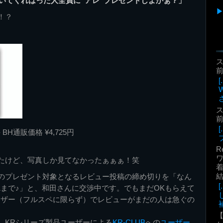
いてくれはった人全員に“アレ”プレゼントしよかぁ？」
！？
前
前
- BH通販価格 ¥4,725円
R
たけど、写真しか見てなかったぁぁぁ！笑
着
のプレゼント対象となるレビュー投稿の締め切りを「なん
31まで♪」と、和田さんに交渉中です。でもまだOKもらえて
ーザー（フルスペに限らず）でレビューがまだの人は急ぐの
補
、KRシリーズ製品ユーザーによる
KR-CLUB
への
ユーザー