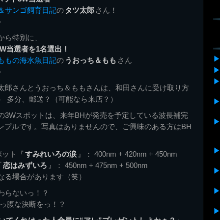
＆サンゴ飼育日記
の
タツ太郎
さん！
♪
から特別に、
3W当選者を1名選出！
ももの海水魚日記
の
うおっち＆もも
さん
♪
太郎さんとうおっち＆ももさんは、和田さんに受け取り方
） 多分、郵送？（可能なら来店？）
の3Wスポットは、来年BHが発売を予定している波長補完
サンプルです。写真はありませんので、ご興味のある方はBH
ポット『
すみれいろの涙
』： 400nm + 420nm + 450nm
『
恋はみずいろ
』： 450nm + 475nm + 500nm
なる場合があります（笑）
わらないっ！？
太っ腹な決断をっ！？