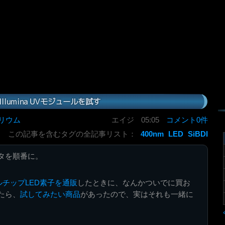
x Illumina UVモジュールを試す
リウム
エイジ
05:05
コメント0件
この記事を含むタグの全記事リスト：
400nm
LED
SiBDI
タを順番に。
アルチップLED素子を通販
したときに、なんかついでに買お
たら、
試してみたい商品
があったので、実はそれも一緒に