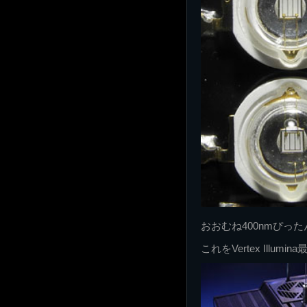
おおむね400nmぴっ
これをVertex Ill