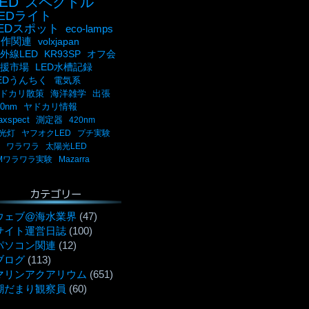
ED
スペクトル
LEDライト
LEDスポット
eco-lamps
自作関連
volxjapan
外線LED
KR93SP
オフ会
援市場
LED水槽記録
EDうんちく
電気系
ドカリ散策
海洋雑学
出張
00nm
ヤドカリ情報
axspect
測定器
420nm
光灯
ヤフオクLED
プチ実験
ワラワラ
太陽光LED
Mワラワラ実験
Mazarra
カテゴリー
ウェブ@海水業界
(47)
サイト運営日誌
(100)
パソコン関連
(12)
ブログ
(113)
マリンアクアリウム
(651)
潮だまり観察員
(60)