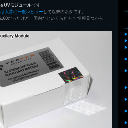
umina UVモジュール
です。
aについては大昔に一度レビュー
して以来のネタです。
icsで約$100だったけど、国内だといくらだろ？ 情報見つから