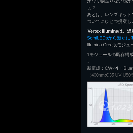
かなり物足りない感が
ぇ？
あとは、レンズキット
ついでにひとつ提案し
Vertex Illum
SemiLEDsから新たに
Illumina Cree
1モジュールの既存構成：CW×
↓
新構成：CW×
4
+ Blu
（400nm:C35 UV U