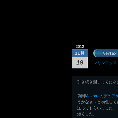
2012
Verte
11月
19
マリンアクア
引き続き溜まってたネ
前回
Mazarraのデュ
うかなぁ～と物色して
送ってもらいました。
短くした。