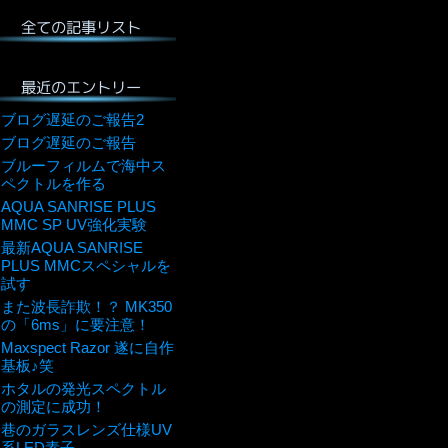
全ての記事リスト
最近のエントリー
ブログ遅延のご報告2
ブログ遅延のご報告
ブルーフィルムで海中ス
ペクトルを作る
AQUA SANRISE PLUS
MMC SP UV強化実験
最新AQUA SANRISE
PLUS MMCスペシャルを
試す
また波長詐欺！？ MK350
の「6ms」に要注意！
Maxspect Razor 遂に自作
基板♪笑
ホタルの発光スペクトル
の測定に成功！
巷のガラスレンズ仕様UV
系LED素子