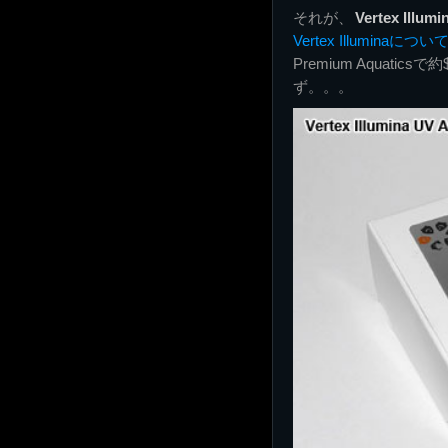
それが、
Vertex Ill
Vertex Illumin
Premium Aquat
ず。。。