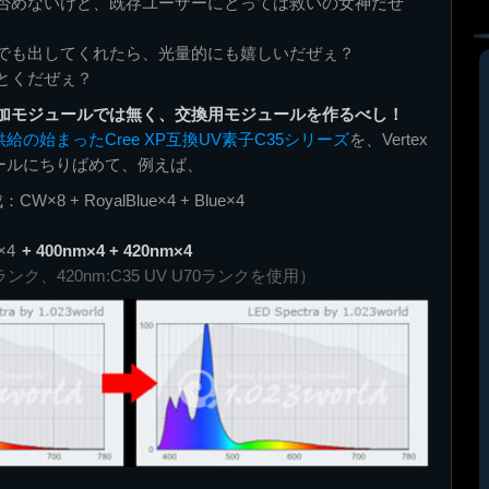
否めないけど、既存ユーザーにとっては救いの女神だぜ
でも出してくれたら、光量的にも嬉しいだぜぇ？
とくだぜぇ？
inaは、追加モジュールでは無く、交換用モジュールを作るべし！
供給の始まったCree XP互換UV素子C35シリーズ
を、Vertex
版モジュールにちりばめて、例えば、
8 + RoyalBlue×4 + Blue×4
e×4
+ 400nm×4 + 420nm×4
50ランク、420nm:C35 UV U70ランクを使用）