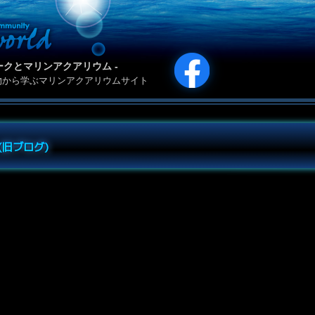
カリパークとマリンアクアリウム -
物から学ぶマリンアクアリウムサイト
e (旧ブログ)