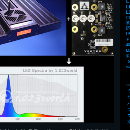
L
紫
応
L
ヤ
4
M
蛍
T5
V