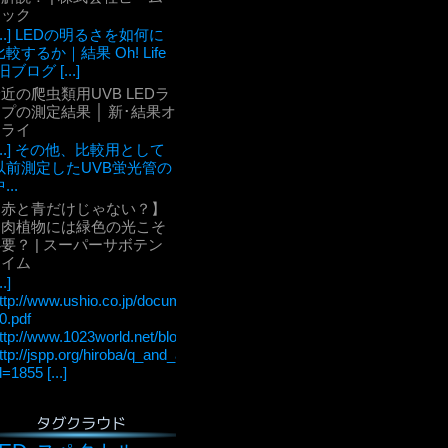
テック
[...] LEDの明るさを如何に
比較するか｜結果 Oh! Life
旧ブログ [...]
近の爬虫類用UVB LEDラ
プの測定結果 │ 新･結果オ
ーライ
[...] その他、比較用として
以前測定したUVB蛍光管の
...
【赤と青だけじゃない？】
多肉植物には緑色の光こそ
要？ | スーパーサボテン
タイム
..]
ttp://www.ushio.co.jp/documents/technology/lightedge/lightedge_36/u
0.pdf
ttp://www.1023world.net/blog/%E5%85%89%E5%90%88%E6
ttp://jspp.org/hiroba/q_and_a/detail.html?
d=1855 [...]
タグクラウド