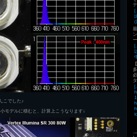
(
最
ン
中
必
[.
h
1
たんこでした♪
h
h
umina最小モデルに積むと、計算上こうなります↓
i