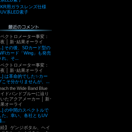
KR用ガラスレンズ仕様
UV系LED素子
最近のコメント
スペクトロメーター事変：
夜 │ 新･結果オーライ
[...] その後、SDカード型の
WiFiカード「Wing」も発売
され、そ...
スペクトロメーター事変：
夜 │ 新･結果オーライ
[...] は革命的でした✨カー
ブこそ分かりませんが、...
each the Wide Band Blue
ワイドバンドブルーに辿り
いたアクアメーカー │ 新･
結果オーライ
[...] の中間のスペクトルで
した。幸い、各社ともUV
...
【続】 ゲンジボタル、ヘイ