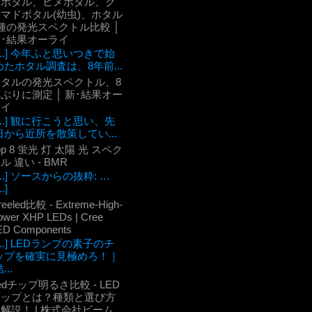
ケボタル、ヒメボタル、ク
マドボタル(幼虫)、ホタル
種の発光スペクトル比較 │
新･結果オーライ
[...] 今年ふと思いつきで始
めたホタル調査は、8年前...
ホタルの発光スペクトル、8
ぶりに測定 │ 新･結果オー
ライ
[...] 観に行こうと思い、先
日から近所を散策してい...
op 8 蛍光 灯 太陽 光 スペク
ル 違い - BMR
[...] ソースからの抜粋: …
..]
reeled比較 - Extreme-High-
ower XHP LEDs | Cree
ED Components
[...] LEDランプの素子のチ
ップを確実に見極めろ！｜
...
edチップ明るさ比較 - LED
チップとは？種類と選び方
解説！ | 株式会社ビーム