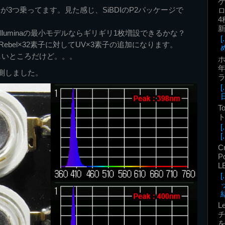
が3つ乗ってます。見た感じ、SiBDIのP2パッケージで
ロ
4
 Illuminaの最小モデルならギリギリ1枚増設できるかな？
Rebel×32素子に対してUV×3素子の追加になります。
しいところだけど。。。
年
測しました。
T
ト
[.
C
P
L
結
L
を