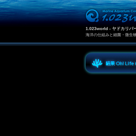
1.023world - ヤド
海洋の仕組みと細菌・微生
結果 Oh! Lif