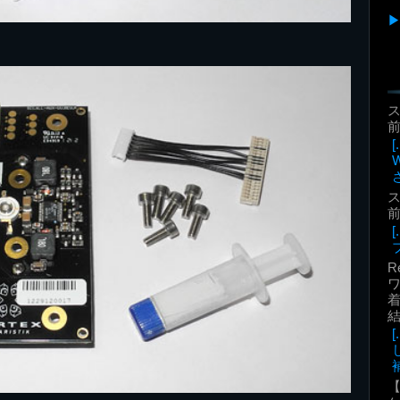
前
前
R
着
補