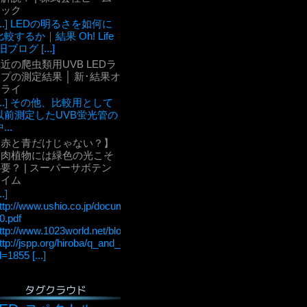
テック
[...] LEDの明るさを如何に
比較するか｜結果 Oh! Life
旧ブログ [...]
近の爬虫類用UVB LEDラ
プの測定結果 │ 新･結果オ
ーライ
[...] その他、比較用として
以前測定したUVB蛍光管の
...
【赤と青だけじゃない？】
多肉植物には緑色の光こそ
要？ | スーパーサボテン
タイム
..]
ttp://www.ushio.co.jp/documents/technology/lightedge/lightedge_36/u
0.pdf
ttp://www.1023world.net/blog/%E5%85%89%E5%90%88%E6
ttp://jspp.org/hiroba/q_and_a/detail.html?
d=1855 [...]
タグクラウド