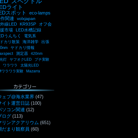
ED
スペクトル
LEDライト
LEDスポット
eco-lamps
自作関連
volxjapan
外線LED
KR93SP
オフ会
援市場
LED水槽記録
EDうんちく
電気系
ドカリ散策
海洋雑学
出張
00nm
ヤドカリ情報
axspect
測定器
420nm
光灯
ヤフオクLED
プチ実験
ワラワラ
太陽光LED
Mワラワラ実験
Mazarra
カテゴリー
ウェブ@海水業界
(47)
サイト運営日誌
(100)
パソコン関連
(12)
ブログ
(113)
マリンアクアリウム
(651)
潮だまり観察員
(60)