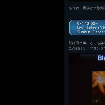
もうね、規模が水族館
9/4 12:00~
Kevin Kohen
“Unusual Fishes
彼は海水魚にとても詳
この日はリーフタンク