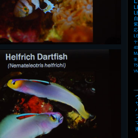
L
紫
応
L
ヤ
4
M
蛍
T5
V