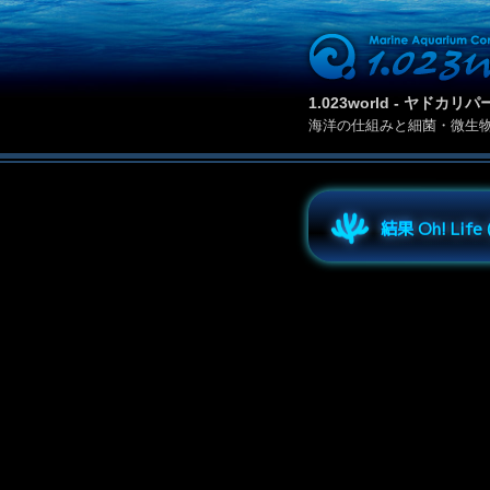
1.023world - ヤド
海洋の仕組みと細菌・微生
結果 Oh! Lif