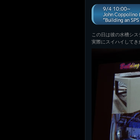
9/4 10:00~
John Coppol
“Building an SP
この日は彼の水槽シス
実際にスイハイしてき