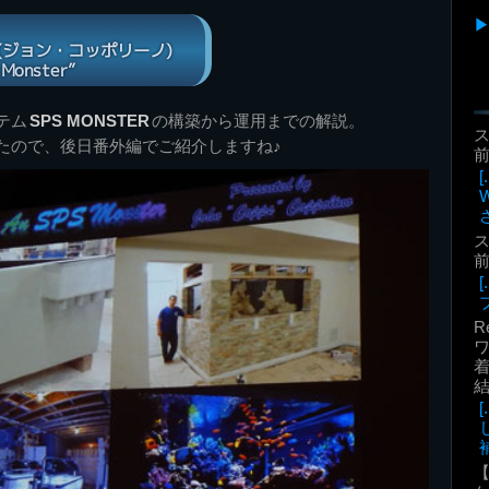
ino (ジョン・コッポリーノ)
S Monster”
テム
SPS MONSTER
の構築から運用までの解説。
たので、後日番外編でご紹介しますね♪
前
前
R
着
補