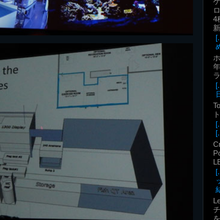
ロ
4
年
T
ト
[.
C
P
L
結
L
を