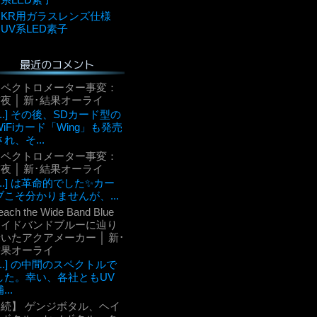
KR用ガラスレンズ仕様
UV系LED素子
最近のコメント
スペクトロメーター事変：
夜 │ 新･結果オーライ
[...] その後、SDカード型の
WiFiカード「Wing」も発売
され、そ...
スペクトロメーター事変：
夜 │ 新･結果オーライ
[...] は革命的でした✨カー
ブこそ分かりませんが、...
each the Wide Band Blue
ワイドバンドブルーに辿り
いたアクアメーカー │ 新･
結果オーライ
[...] の中間のスペクトルで
した。幸い、各社ともUV
...
【続】 ゲンジボタル、ヘイ