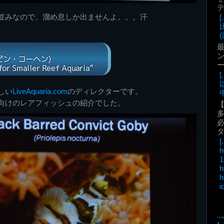
並みなので、溜め息しか出ませんよ。。。汗
(
最
ン
 (ケビン・コーヘン)
 for Smaller Reef Aquaria”
しい
LiveAquaria.com
のディレクターです。
中
向けのレアフィッシュの紹介でした。
必
[.
h
1
h
h
i