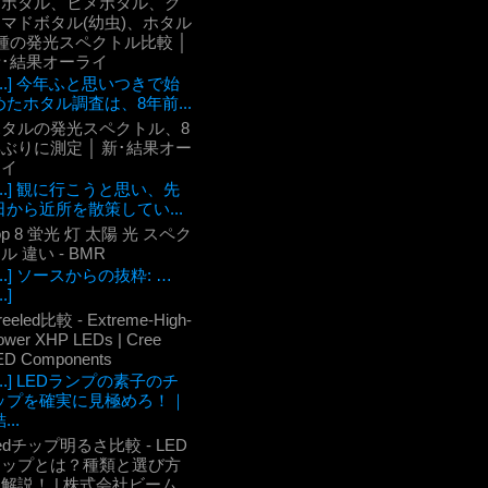
ケボタル、ヒメボタル、ク
マドボタル(幼虫)、ホタル
種の発光スペクトル比較 │
新･結果オーライ
[...] 今年ふと思いつきで始
めたホタル調査は、8年前...
ホタルの発光スペクトル、8
ぶりに測定 │ 新･結果オー
ライ
[...] 観に行こうと思い、先
日から近所を散策してい...
op 8 蛍光 灯 太陽 光 スペク
ル 違い - BMR
[...] ソースからの抜粋: …
..]
reeled比較 - Extreme-High-
ower XHP LEDs | Cree
ED Components
[...] LEDランプの素子のチ
ップを確実に見極めろ！｜
...
edチップ明るさ比較 - LED
チップとは？種類と選び方
解説！ | 株式会社ビーム