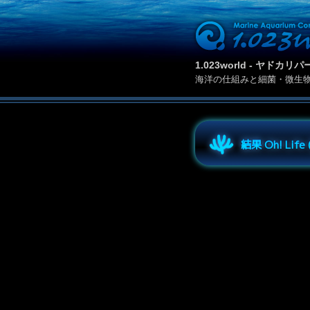
1.023world - ヤド
海洋の仕組みと細菌・微生
結果 Oh! Lif