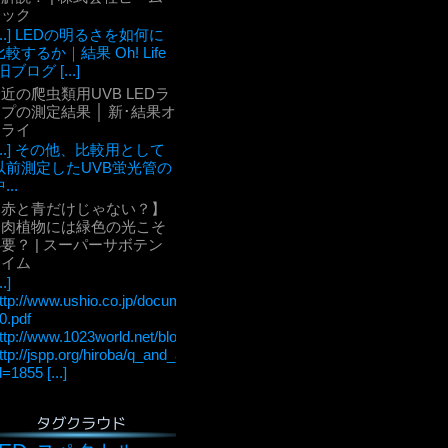
テック
[...] LEDの明るさを如何に
比較するか｜結果 Oh! Life
旧ブログ [...]
近の爬虫類用UVB LEDラ
プの測定結果 │ 新･結果オ
ーライ
[...] その他、比較用として
以前測定したUVB蛍光管の
...
【赤と青だけじゃない？】
多肉植物には緑色の光こそ
要？ | スーパーサボテン
タイム
..]
ttp://www.ushio.co.jp/documents/technology/lightedge/lightedge_36/u
0.pdf
ttp://www.1023world.net/blog/%E5%85%89%E5%90%88%E6
ttp://jspp.org/hiroba/q_and_a/detail.html?
d=1855 [...]
タグクラウド