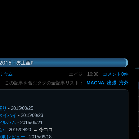
A2015：お土産♪
リウム
エイジ
16:30
コメント0件
この記事を含むタグの全記事リスト：
MACNA
出張
海外
巡り
- 2015/09/25
hnスイハイ
- 2015/09/23
流アルバム
- 2015/09/21
産♪
- 2015/09/20
← 今ココ
D照明レビュー
- 2015/09/18