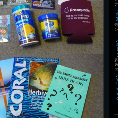
(
最
ン
中
必
[.
h
1
h
h
i