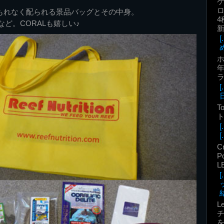
ロ
付でもれなく配られる景品バッグとその中身。
4
ど。CORALも嬉しい♪
年
T
ト
[.
C
P
L
結
L
を