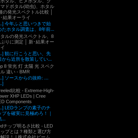
ケボタル、ヒメボタル、ク
マドボタル(幼虫)、ホタル
種の発光スペクトル比較 │
新･結果オーライ
[...] 今年ふと思いつきで始
めたホタル調査は、8年前...
ホタルの発光スペクトル、8
ぶりに測定 │ 新･結果オー
ライ
[...] 観に行こうと思い、先
日から近所を散策してい...
op 8 蛍光 灯 太陽 光 スペク
ル 違い - BMR
[...] ソースからの抜粋: …
..]
reeled比較 - Extreme-High-
ower XHP LEDs | Cree
ED Components
[...] LEDランプの素子のチ
ップを確実に見極めろ！｜
...
edチップ明るさ比較 - LED
チップとは？種類と選び方
解説！ | 株式会社ビーム