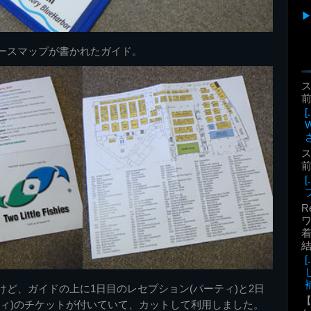
ースマップが書かれたガイド。
前
前
R
着
補
けど、ガイドの上に1日目のレセプション(パーティ)と2日
ティ)のチケットが付いていて、カットして利用しました。