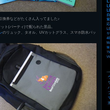
L
引換券などがたくさん入ってました♪
紫
応
ット(パーティ)で配られた景品。
L
ン
のリュック、タオル、UVカットグラス、スマホ防水パッ
ヤ
4
M
蛍
T5
V