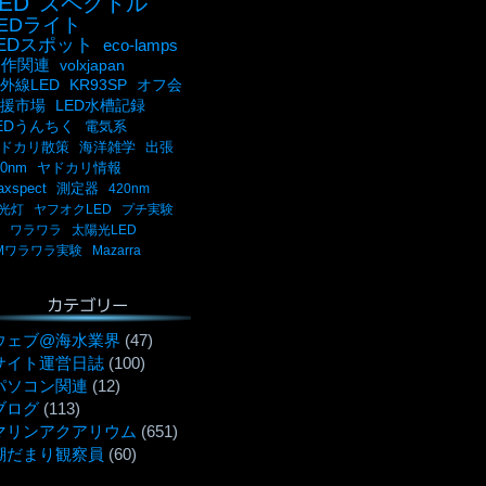
ED
スペクトル
LEDライト
LEDスポット
eco-lamps
自作関連
volxjapan
外線LED
KR93SP
オフ会
援市場
LED水槽記録
EDうんちく
電気系
ドカリ散策
海洋雑学
出張
00nm
ヤドカリ情報
axspect
測定器
420nm
光灯
ヤフオクLED
プチ実験
ワラワラ
太陽光LED
Mワラワラ実験
Mazarra
カテゴリー
ウェブ@海水業界
(47)
サイト運営日誌
(100)
パソコン関連
(12)
ブログ
(113)
マリンアクアリウム
(651)
潮だまり観察員
(60)