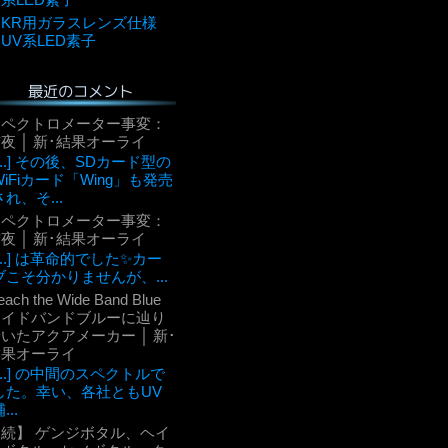
KR用ガラスレンズ仕様
UV系LED素子
最近のコメント
スペクトロメーター事変：
夜 │ 新･結果オーライ
[...] その後、SDカード型の
WiFiカード「Wing」も発売
され、そ...
スペクトロメーター事変：
夜 │ 新･結果オーライ
[...] は革命的でした✨カー
ブこそ分かりませんが、...
each the Wide Band Blue
ワイドバンドブルーに辿り
いたアクアメーカー │ 新･
結果オーライ
[...] の中間のスペクトルで
した。幸い、各社ともUV
...
【続】 ゲンジボタル、ヘイ