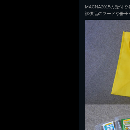
MACNA2015の受
試供品のフードや冊子な