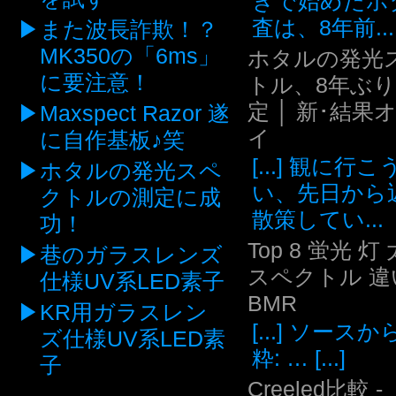
きで始めたホ
査は、8年前...
また波長詐欺！？
MK350の「6ms」
ホタルの発光
に要注意！
トル、8年ぶ
定 │ 新･結果
Maxspect Razor 遂
イ
に自作基板♪笑
[...] 観に行
ホタルの発光スペ
い、先日から
クトルの測定に成
散策してい...
功！
Top 8 蛍光 灯
巷のガラスレンズ
スペクトル 違い
仕様UV系LED素子
BMR
KR用ガラスレン
[...] ソース
ズ仕様UV系LED素
粋: … [...]
子
Creeled比較 -