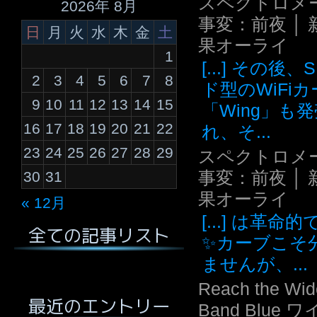
スペクトロメ
2026年 8月
事変：前夜 │ 
日
月
火
水
木
金
土
果オーライ
1
[...] その後
2
3
4
5
6
7
8
ド型のWiFi
9
10
11
12
13
14
15
「Wing」も
16
17
18
19
20
21
22
れ、そ...
23
24
25
26
27
28
29
スペクトロメ
事変：前夜 │ 
30
31
果オーライ
« 12月
[...] は革命
全ての記事リスト
✨カーブこそ
ませんが、...
Reach the Wid
最近のエントリー
Band Blue 