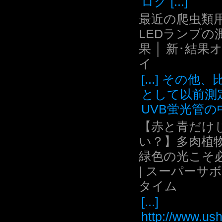
ログ [...]
最近の爬虫類用
LEDランプの
果 │ 新･結果
イ
[...] その他
として以前測
UVB蛍光管の中.
【赤と青だけ
い？】多肉植
緑色の光こそ
| スーパーサ
タイム
[...]
http://www.ush