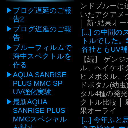
ンドブルーに
ブログ遅延のご報
いたアクアメ
告2
│ 新･結果オ
ブログ遅延のご報
[...] の中間
告
トルでした。
ブルーフィルムで
各社ともUV補.
海中スペクトルを
【続】 ゲンジ
作る
ル、ヘイケボ
AQUA SANRISE
ヒメボタル、
PLUS MMC SP
ドボタル(幼虫
UV強化実験
タル4種の発
最新AQUA
クトル比較 │ 
SANRISE PLUS
果オーライ
MMCスペシャル
[...] 今年ふ
を試す