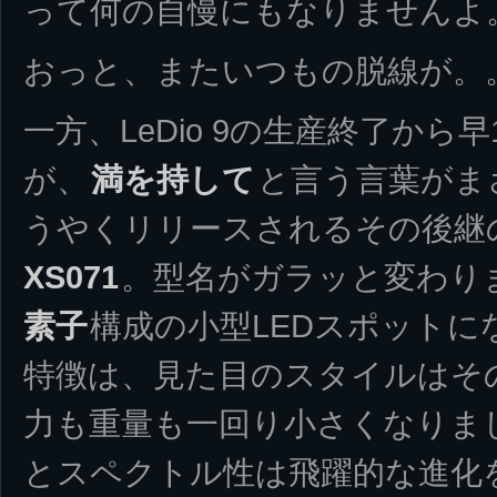
って何の自慢にもなりませんよ
おっと、またいつもの脱線が。
一方、LeDio 9の生産終了から
が、
満を持して
と言う言葉がま
うやくリリースされるその後継
XS071
。型名がガラッと変わり
素子
構成の小型LEDスポットに
特徴は、見た目のスタイルはそ
力も重量も一回り小さくなりま
とスペクトル性は飛躍的な進化を遂