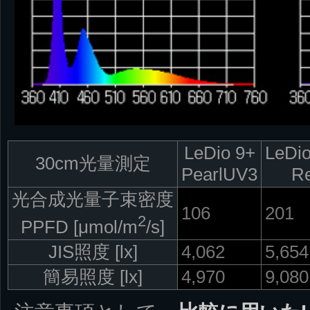
LeDio 9+
LeDi
30cm光量測定
PearlUV3
R
光合成光量子束密度
106
201
2
PPFD [μmol/m
/s]
JIS照度 [lx]
4,062
5,654
簡易照度 [lx]
4,970
9,080