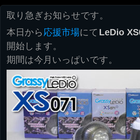
取り急ぎお知らせです。
本日から
応援市場
にて
LeDio 
開始します。
期間は今月いっぱいです。