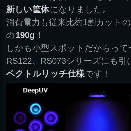
新しい筐体
になりました。
消費電力も従来比約1割カットの
の
190g
！
しかも小型スポットだからって
RS122、RS073シリーズにも
ペクトルリッチ仕様
です！