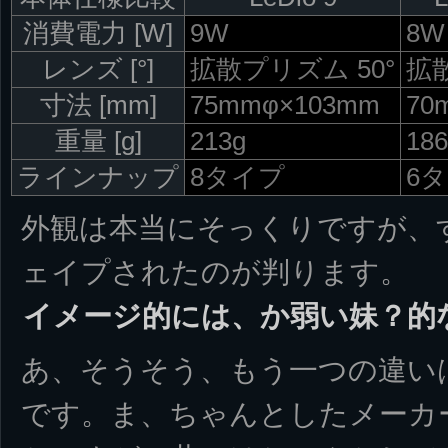
消費電力 [W]
9W
8W
レンズ [°]
拡散プリズム 50°
拡散
寸法 [mm]
75mmφ×103mm
70
重量 [g]
213g
186
ラインナップ
8タイプ
6
外観は本当にそっくりですが、
ェイプされたのが判ります。
イメージ的には、か弱い妹？的
あ、そうそう、もう一つの違いは
です。ま、ちゃんとしたメーカ