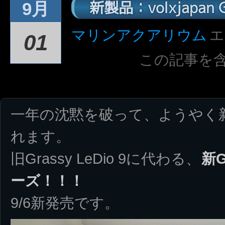
新製品：volxjapan Gr
9月
マリンアクアリウム
エ
01
この記事を
一年の沈黙を破って、ようやく
れます。
旧Grassy LeDio 9に代わる、
新G
ーズ！！！
9/6新発売です。