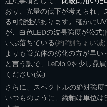
注意事項として、
比較に用いたLe
おり、光量の低下が考えられ、
る可能性があります。確かにUV 
が、白色LEDの波長強度が公式
(
いぶ落ちている
(約2割ちょい減)
よりも蛍光体の劣化の方が早い
と言う訳で、LeDio 9を少し
ください(笑)
さらに、スペクトルの絶対強度
いつものように、縦軸は単位は