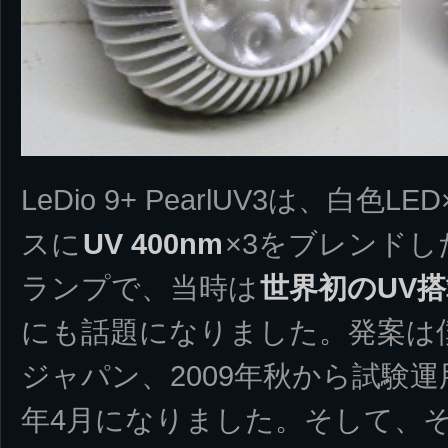
LeDio 9+ PearlUV3は、白色LE
スに
UV 400nm
×3をブレンドし
ランプで、当時は
世界初のUV
にも話題になりました。発案は
ジャパン、2009年秋から試験運
年4月になりました。そして、