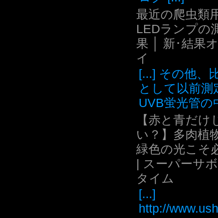
最近の爬虫類用
LEDランプの
果 │ 新･結果
イ
[...] その他
として以前測
UVB蛍光管の中.
【赤と青だけ
い？】多肉植
緑色の光こそ
| スーパーサ
タイム
[...]
http://www.ush