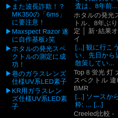
査は、8年前...
また波長詐欺！？
MK350の「6ms」
ホタルの発光
に要注意！
トル、8年ぶ
定 │ 新･結果
Maxspect Razor 遂
イ
に自作基板♪笑
[...] 観に行
ホタルの発光スペ
い、先日から
クトルの測定に成
散策してい...
功！
Top 8 蛍光 灯
巷のガラスレンズ
スペクトル 違い
仕様UV系LED素子
BMR
KR用ガラスレン
[...] ソース
ズ仕様UV系LED素
粋: … [...]
子
Creeled比較 -