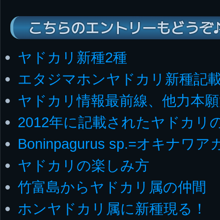
こちらのエントリーもどうぞ
ヤドカリ新種2種
エタジマホンヤドカリ新種記
ヤドカリ情報最前線、他力本願
2012年に記載されたヤドカリ
Boninpagurus sp.=オキ
ヤドカリの楽しみ方
竹富島からヤドカリ属の仲間
ホンヤドカリ属に新種現る！