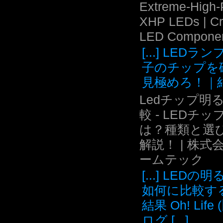
Extreme-High
XHP LEDs | C
LED Compone
[...] LEDラ
子のチップを
見極めろ！｜結.
Ledチップ明
較 - LEDチッ
は？種類と選
解説！ | 株式
ームテック
[...] LEDの
如何に比較す
結果 Oh! Life
ログ [...]