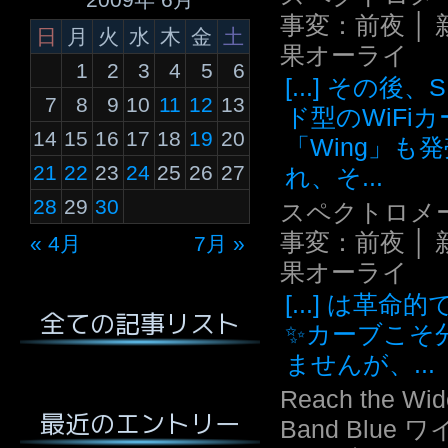
事変：前夜 │ 
日
月
火
水
木
金
土
果オーライ
1
2
3
4
5
6
[...] その後
7
8
9
10
11
12
13
ド型のWiFi
14
15
16
17
18
19
20
「Wing」も
21
22
23
24
25
26
27
れ、そ...
28
29
30
スペクトロメ
事変：前夜 │ 
« 4月
7月 »
果オーライ
[...] は革命
全ての記事リスト
✨カーブこそ
ませんが、...
Reach the Wid
最近のエントリー
Band Blue 