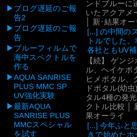
ンドブルーに
ブログ遅延のご報
いたアクアメ
告2
│ 新･結果オ
ブログ遅延のご報
[...] の中間
告
トルでした。
ブルーフィルムで
各社ともUV補.
海中スペクトルを
【続】 ゲンジ
作る
ル、ヘイケボ
AQUA SANRISE
ヒメボタル、
PLUS MMC SP
ドボタル(幼虫
UV強化実験
タル4種の発
最新AQUA
クトル比較 │ 
SANRISE PLUS
果オーライ
MMCスペシャル
[...] 今年ふ
を試す
きで始めたホ