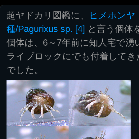
超ヤドカリ図鑑に、
ヒメホンヤ
種/Pagurixus sp. [4]
と言う個体
個体は、6～7年前に知人宅で湧
ライブロックにでも付着してき
でした。